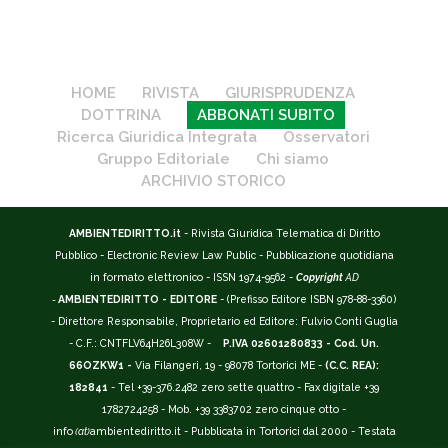
HOME
RIVISTA
GIURISPRUDENZA
DOTTRINA
ABBONATI SUBITO
Ricerca Giuridica Integrata
Osservatori
Gruppo Editoriale
Chi siamo
ARCHIVIO STORICO
AMBIENTEDIRITTO.it
- Rivista Giuridica Telematica di Diritto
Pubblico - Electronic Review Law Public - Pubblicazione quotidiana
in formato elettronico - ISSN 1974-9562 -
Copyright
AD
-
AMBIENTEDIRITTO - EDITORE
- (Prefisso Editore ISBN 978-88-3360)
- Direttore Responsabile, Proprietario ed Editore: Fulvio Conti Guglia
- C.F.: CNTFLV64H26L308W -
P.IVA 02601280833 - Cod. Un.
66OZKW1 -
Via Filangeri, 19 - 98078 Tortorici ME -
(C.C. REA):
182841
- Tel +39-376.2482 zero sette quattro - Fax digitale +39
1782724258 - Mob. +39 3383702 zero cinque otto -
info
(at)
ambientediritto.it - Pubblicata in Tortorici dal 2000 - Testata