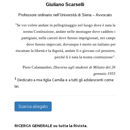
G
iuliano
S
carselli
Professore ordinario nell’Università di Siena –
Avvocato
“
Se voi volete andare in pellegrinaggio nel luogo dove è nata la
nostra Costituzione, andate nelle montagne dove caddero i
partigiani, nelle carceri dove furono imprigionati, nei campi
dove furono impiccati, dovunque è morto un italiano per
riscattare la libertà e la dignità, andate lì o giovani col pensiero,
perché lì è nata la nostra costituzione”.
Piero Calamandrei,
Discorso agli studenti di Milano del 26
gennaio 1955
1
Dedicato a mia figlia Camilla e a tutti gli adolescenti come
lei.
Scarica allegato
RICERCA GENERALE su tutta la Rivista.