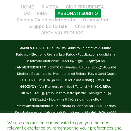
HOME
RIVISTA
GIURISPRUDENZA
DOTTRINA
ABBONATI SUBITO
Ricerca Giuridica Integrata
Osservatori
Gruppo Editoriale
Chi siamo
ARCHIVIO STORICO
AMBIENTEDIRITTO.it
- Rivista Giuridica Telematica di Diritto
Pubblico - Electronic Review Law Public - Pubblicazione quotidiana
in formato elettronico - ISSN 1974-9562 -
Copyright
AD
-
AMBIENTEDIRITTO - EDITORE
- (Prefisso Editore ISBN 978-88-3360)
- Direttore Responsabile, Proprietario ed Editore: Fulvio Conti Guglia
- C.F.: CNTFLV64H26L308W -
P.IVA 02601280833 - Cod. Un.
66OZKW1 -
Via Filangeri, 19 - 98078 Tortorici ME -
(C.C. REA):
182841
- Tel +39-376.2482 zero sette quattro - Fax digitale +39
1782724258 - Mob. +39 3383702 zero cinque otto -
info
(at)
ambientediritto.it - Pubblicata in Tortorici dal 2000 - Testata
Registrata presso il Tribunale di Patti -
Reg. n. 197 del 19/07/2006
-
(BarCode 9 771974 956204)
-
R.O.C. n. 44135.
We use cookies on our website to give you the most
__________
relevant experience by remembering your preferences and