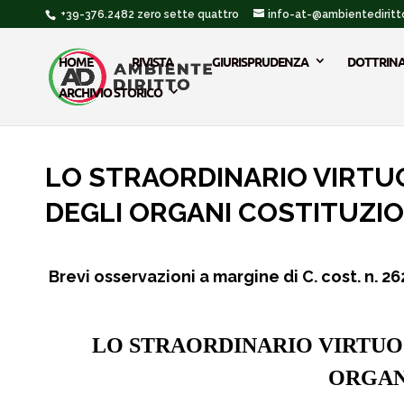
+39-376.2482 zero sette quattro
info-at-@ambientediritto
HOME
RIVISTA
GIURISPRUDENZA
DOTTRIN
ARCHIVIO STORICO
LO STRAORDINARIO VIRTU
DEGLI ORGANI COSTITUZIO
Brevi osservazioni a margine di C. cost. n. 2
LO STRAORDINARIO VIRTUO
ORGAN