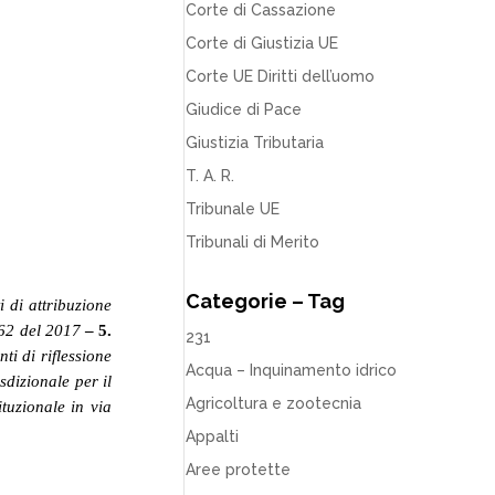
Corte di Cassazione
Corte di Giustizia UE
Corte UE Diritti dell’uomo
Giudice di Pace
Giustizia Tributaria
T. A. R.
Tribunale UE
Tribunali di Merito
Categorie – Tag
ti di attribuzione
262 del 2017
– 5.
231
ti di riflessione
Acqua – Inquinamento idrico
dizionale per il
Agricoltura e zootecnia
tuzionale in via
Appalti
Aree protette