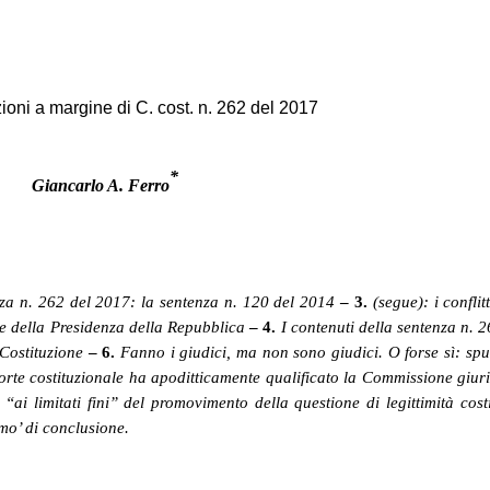
ioni a margine di C. cost. n. 262 del 2017
*
Giancarlo A. Ferro
enza n. 262 del 2017: la sentenza n. 120 del 2014
– 3.
(segue): i conflit
 e della Presidenza della Repubblica
– 4.
I contenuti della sentenza n. 
Costituzione
– 6.
Fanno i giudici, ma non sono giudici. O forse sì: spun
rte costituzionale ha apoditticamente qualificato la Commissione giuris
i limitati fini” del promovimento della questione di legittimità costi
mo’ di conclusione.