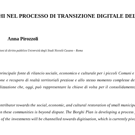
HI NEL PROCESSO DI TRANSIZIONE DIGITALE DE
Anna Pirozzoli
ioni di diritto pubblico Università degli Studi Niccolò Cusano – Roma
rincipale fonte di rilancio sociale, economico e culturale per i piccoli Comuni e i
ne e recupero di realtà territoriali preziose e allo stesso momento complesse del
lizzazione che, oggi, può rappresentare la chiave di volta per il consolidament
tributor towards the social, economic, and cultural restoration of small municipa
thin these communities is beyond dispute. The Borghi Plan is developing a proces
n of the investments will be channelled towards digitisation, which is currently pivo