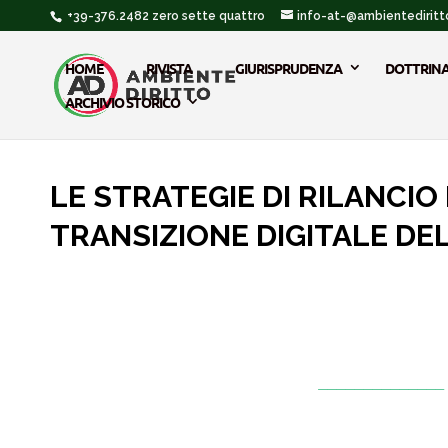
+39-376.2482 zero sette quattro
info-at-@ambientediritto
HOME
RIVISTA
GIURISPRUDENZA
DOTTRIN
ARCHIVIO STORICO
LE STRATEGIE DI RILANCIO
TRANSIZIONE DIGITALE DEL
_____________