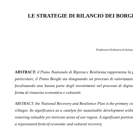
LE STRATEGIE DI RILANCIO DEI BORG
Professore Ordinario di Istituz
ABSTRACT:
i
l Piano Nazionale di Ripresa e Resilienza rappresenta la p
particolare, il Piano Borghi sta disegnando un processo di valorizzazio
focalizzando una buona parte degli investimenti nel processo di digita
forma di rinascita economica e culturale.
ABSTRACT:
t
he National Recovery and Resilience Plan is the primary con
villages. Its significance as a catalyst for sustainable development wi
restoring valuable yet intricate areas of our region. A significant portio
a rejuvenated form of economic and cultural recovery.