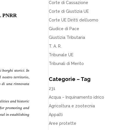
Corte di Cassazione
Corte di Giustizia UE
L PNRR
Corte UE Diritti dell’uomo
Giudice di Pace
Giustizia Tributaria
T. A. R.
Tribunale UE
Tribunali di Merito
 borghi storici. In
 nostro territorio,
Categorie – Tag
o di una rinnovata
231
Acqua – Inquinamento idrico
lities and historic
Agricoltura e zootecnia
s for promoting and
tal in establishing
Appalti
Aree protette