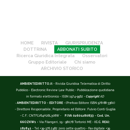
HOME
RIVISTA
GIURISPRUDENZA
DOTTRINA
ABBONATI SUBITO
Ricerca Giuridica Integrata
Osservatori
Gruppo Editoriale
Chi siamo
ARCHIVIO STORICO
AMBIENTEDIRITTO.it
- Rivista Giuridica Telematica di Diritto
Pubblico - Electronic Review Law Public - Pubblicazione quotidiana
in formato elettronico - ISSN 1974-9562 -
Copyright
AD
-
AMBIENTEDIRITTO - EDITORE
- (Prefisso Editore ISBN 978-88-3360)
- Direttore Responsabile, Proprietario ed Editore: Fulvio Conti Guglia
- C.F.: CNTFLV64H26L308W -
P.IVA 02601280833 - Cod. Un.
66OZKW1 -
Via Filangeri, 19 - 98078 Tortorici ME -
(C.C. REA):
182841
- Tel +39-376.2482 zero sette quattro - Fax digitale +39