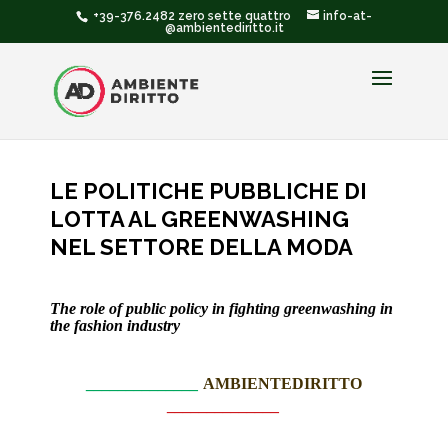
+39-376.2482 zero sette quattro
info-at-
@ambientediritto.it
LE POLITICHE PUBBLICHE DI
LOTTA AL GREENWASHING
NEL SETTORE DELLA MODA
The role of public policy in fighting greenwashing in
the fashion industry
______________
AMBIENTEDIRITTO
______________