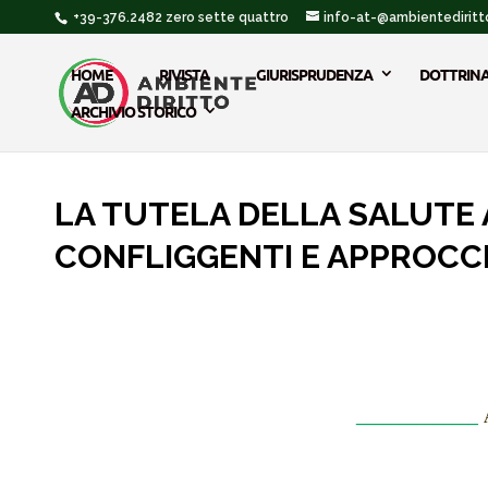
+39-376.2482 zero sette quattro
info-at-@ambientediritto
HOME
RIVISTA
GIURISPRUDENZA
DOTTRIN
ARCHIVIO STORICO
LA TUTELA DELLA SALUTE 
CONFLIGGENTI E APPROCCI
______________