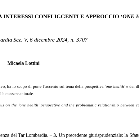
 INTERESSI CONFLIGGENTI E APPROCCIO ‘
ONE 
ardia
Sez. V, 6 dicembre 2024, n. 3707
Micaela Lottini
o, ha lo scopo di porre l’accento sul tema della prospettiva ‘
one health
’ e del d
del benessere animale.
us on the ‘one health’ perspective and the problematic relationship between con
ntenza del Tar Lombardia.
– 3.
Un precedente giurisprudenziale: la Sfatto