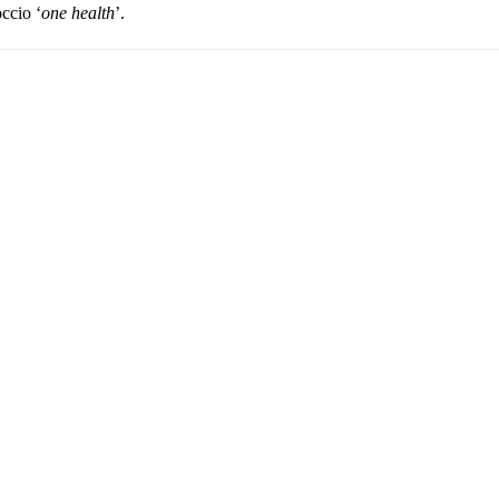
ccio ‘
one health
’.