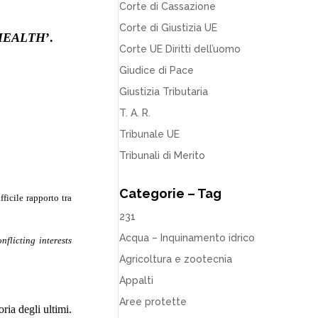
Corte di Cassazione
Corte di Giustizia UE
HEALTH
’.
Corte UE Diritti dell’uomo
Giudice di Pace
Giustizia Tributaria
T. A. R.
Tribunale UE
Tribunali di Merito
Categorie – Tag
ifficile rapporto tra
231
Acqua – Inquinamento idrico
flicting interests
Agricoltura e zootecnia
Appalti
Aree protette
ria degli ultimi.