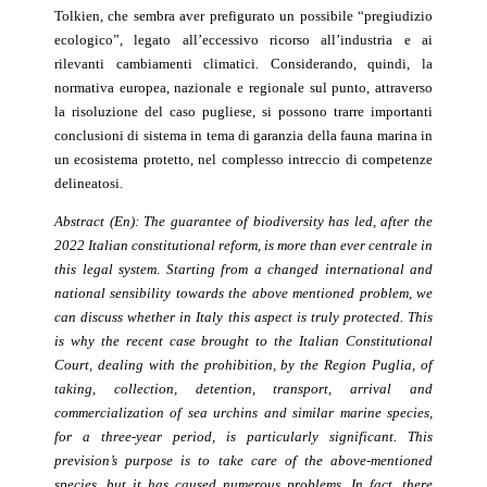
Tolkien, che sembra aver prefigurato un possibile “pregiudizio
ecologico”, legato all’eccessivo ricorso all’industria e ai
rilevanti cambiamenti climatici. Considerando, quindi, la
normativa europea, nazionale e regionale sul punto, attraverso
la risoluzione del caso pugliese, si possono trarre importanti
conclusioni di sistema in tema di garanzia della fauna marina in
un ecosistema protetto, nel complesso intreccio di competenze
delineatosi.
Abstract (En):
The guarantee of biodiversity has led, after the
2022 Italian constitutional reform, is more than ever centrale in
this legal system. Starting from a changed international and
national sensibility towards the above mentioned problem, we
can discuss whether in Italy this aspect is truly protected. This
is why the recent case brought to the Italian Constitutional
Court, dealing with the prohibition, by the Region Puglia, of
taking, collection, detention, transport, arrival and
commercialization of sea urchins and similar marine species,
for a three-year period, is particularly significant. This
prevision’s purpose is to take care of the above-mentioned
species, but it has caused numerous problems. In fact, there