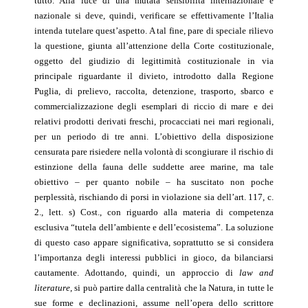
tutto. Alla luce di una mutata sensibilità internazionale e
nazionale si deve, quindi, verificare se effettivamente l’Italia
intenda tutelare quest’aspetto. A tal fine, pare di speciale rilievo
la questione, giunta all’attenzione della Corte costituzionale,
oggetto del giudizio di legittimità costituzionale in via
principale riguardante il divieto, introdotto dalla Regione
Puglia, di prelievo, raccolta, detenzione, trasporto, sbarco e
commercializzazione degli esemplari di riccio di mare e dei
relativi prodotti derivati freschi, procacciati nei mari regionali,
per un periodo di tre anni. L’obiettivo della disposizione
censurata pare risiedere nella volontà di scongiurare il rischio di
estinzione della fauna delle suddette aree marine, ma tale
obiettivo – per quanto nobile – ha suscitato non poche
perplessità, rischiando di porsi in violazione sia dell’art. 117, c.
2., lett. s) Cost., con riguardo alla materia di competenza
esclusiva “tutela dell’ambiente e dell’ecosistema”. La soluzione
di questo caso appare significativa, soprattutto se si considera
l’importanza degli interessi pubblici in gioco, da bilanciarsi
cautamente. Adottando, quindi, un approccio di
law and
literature
, si può partire dalla centralità che la Natura, in tutte le
sue forme e declinazioni, assume nell’opera dello scrittore