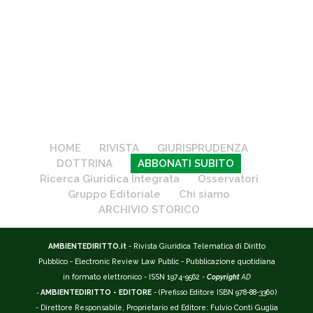
HOME
RIVISTA
GIURISPRUDENZA
DOTTRINA
ABBONATI SUBITO
Ricerca Giuridica Integrata
Osservatori
Gruppo Editoriale
Chi siamo
ARCHIVIO STORICO
AMBIENTEDIRITTO.it
- Rivista Giuridica Telematica di Diritto
Pubblico - Electronic Review Law Public - Pubblicazione quotidiana
in formato elettronico - ISSN 1974-9562 -
Copyright
AD
-
AMBIENTEDIRITTO - EDITORE
- (Prefisso Editore ISBN 978-88-3360)
- Direttore Responsabile, Proprietario ed Editore: Fulvio Conti Guglia