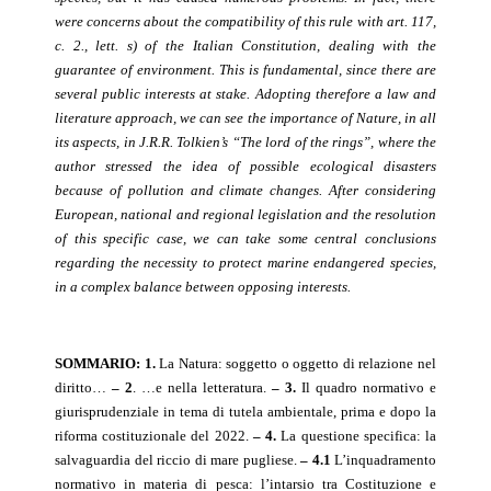
were concerns about the compatibility of this rule with art. 117,
c. 2., lett. s) of the Italian Constitution, dealing with the
guarantee of environment. This is fundamental, since there are
several public interests at stake. Adopting therefore a law and
literature approach, we can see the importance of Nature, in all
its aspects, in J.R.R. Tolkien’s “The lord of the rings”, where the
author stressed the idea of possible ecological disasters
because of pollution and climate changes.
After considering
European, national and regional legislation and the resolution
of this specific case, we can take some central conclusions
regarding the necessity to protect marine endangered species,
in a complex balance between opposing interests.
SOMMARIO
:
1.
La Natura: soggetto o oggetto di relazione nel
diritto…
– 2
. …e nella letteratura.
– 3.
Il quadro normativo e
giurisprudenziale in tema di tutela ambientale, prima e dopo la
riforma costituzionale del 2022.
– 4.
La questione specifica: la
salvaguardia del riccio di mare pugliese.
– 4.1
L’inquadramento
normativo in materia di pesca: l’intarsio tra Costituzione e