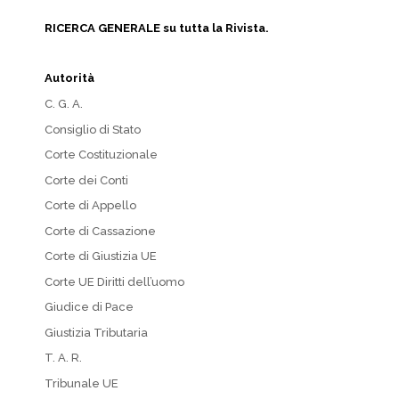
RICERCA GENERALE su tutta la Rivista.
Autorità
C. G. A.
Consiglio di Stato
Corte Costituzionale
Corte dei Conti
Corte di Appello
Corte di Cassazione
Corte di Giustizia UE
Corte UE Diritti dell’uomo
Giudice di Pace
Giustizia Tributaria
T. A. R.
Tribunale UE