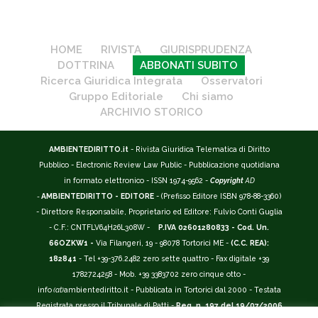
HOME
RIVISTA
GIURISPRUDENZA
DOTTRINA
ABBONATI SUBITO
Ricerca Giuridica Integrata
Osservatori
Gruppo Editoriale
Chi siamo
ARCHIVIO STORICO
AMBIENTEDIRITTO.it
- Rivista Giuridica Telematica di Diritto
Pubblico - Electronic Review Law Public - Pubblicazione quotidiana
in formato elettronico - ISSN 1974-9562 -
Copyright
AD
-
AMBIENTEDIRITTO - EDITORE
- (Prefisso Editore ISBN 978-88-3360)
- Direttore Responsabile, Proprietario ed Editore: Fulvio Conti Guglia
- C.F.: CNTFLV64H26L308W -
P.IVA 02601280833 - Cod. Un.
66OZKW1 -
Via Filangeri, 19 - 98078 Tortorici ME -
(C.C. REA):
182841
- Tel +39-376.2482 zero sette quattro - Fax digitale +39
1782724258 - Mob. +39 3383702 zero cinque otto -
info
(at)
ambientediritto.it - Pubblicata in Tortorici dal 2000 - Testata
Registrata presso il Tribunale di Patti -
Reg. n. 197 del 19/07/2006