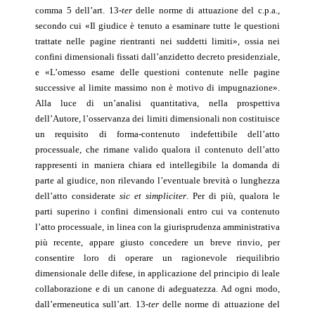
comma 5 dell’art. 13-
ter
delle norme di attuazione del c.p.a.,
secondo cui «Il giudice è tenuto a esaminare tutte le questioni
trattate nelle pagine rientranti nei suddetti limiti», ossia nei
confini dimensionali fissati dall’anzidetto decreto presidenziale,
e «L’omesso esame delle questioni contenute nelle pagine
successive al limite massimo non è motivo di impugnazione».
Alla luce di un’analisi quantitativa, nella prospettiva
dell’Autore, l’osservanza dei limiti dimensionali non costituisce
un requisito di forma-contenuto indefettibile dell’atto
processuale, che rimane valido qualora il contenuto dell’atto
rappresenti in maniera chiara ed intellegibile la domanda di
parte al giudice, non rilevando l’eventuale brevità o lunghezza
dell’atto considerate
sic et simpliciter
. Per di più, qualora le
parti superino i confini dimensionali entro cui va contenuto
l’atto processuale, in linea con la giurisprudenza amministrativa
più recente, appare giusto concedere un breve rinvio, per
consentire loro di operare un ragionevole riequilibrio
dimensionale delle difese, in applicazione del principio di leale
collaborazione e di un canone di adeguatezza. Ad ogni modo,
dall’ermeneutica sull’art. 13-
ter
delle norme di attuazione del