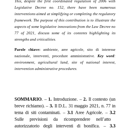
This, despite the first coordinated regulation of 2006 with
Legislative Decree no. 152, there have been numerous
interventions aimed at simplifying or completing the regulatory
framework. The purpose of this contribution is to illustrate the
aspects of some legislative innovations from the Law Decree no
77 of 2021, discuss some of its contents highlighting its
strengths and criticalities.
Parole chiave:
ambiente, aree agricole, sito di interesse
nazionale, interventi, procedure amministrative.
Key word
:
environment, agricultural land, site of national interest,
intervention administrative procedures.
SOMMARIO
. –
1.
Introduzione. –
2.
Il contesto (un
breve richiamo). –
3.
Il D.L. 31 maggio 2021, n. 77 in
tema di siti contaminati. –
3.1
Aree Agricole. –
3.2
Sulle previsioni da ricomprendere nell’atto
autorizzatorio degli interventi di bonifica. –
3.3