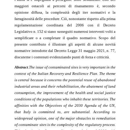
maggiori ostacoli ai percorsi di risanamento è, secondo
opinione diffusa, la complessità degli iter normativi e la
farraginosità delle procedure. Ciò, nonostante rispetto alla prima
regolamentazione coordinata del 2006 con il Decreto
Legislativo n. 152 si siano susseguiti numerosi interventi volti a
semplificare o a completare il quadro normativo.
Scopo del
presente contributo è illustrare gli aspetti di alcune
novità
normative introdotte dal Decreto Legge 31 maggio 2021, n. 77
,
discuterne i contenuti evidenziando punti di forza e criticità.
Abstract
.The issue of contaminated sites is very important in the
context of the Italian Recovery and Resilience Plan. The theme
is central because it concerns the potential reuse of abandoned
industrial areas and their rehabilitation, the abatement of land
consumption, the improvement of the health and social justice
conditions of the populations who inhabit these territories. The
affinities with the Objectives of the 2030 Agenda of the UN,
that Italy is committed to, are substantial. According to
widespread opinion, one of the major obstacles to remediation
of contaminate sites is the complexity of the regulatory process.