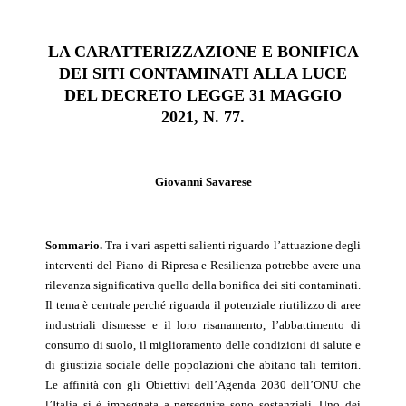
LA CARATTERIZZAZIONE E
BONIFICA
DEI SITI CONTAMINATI ALLA LUCE
DEL DECRETO LEGGE 31
MAGGIO
2021, N. 77.
Giovanni Savarese
Sommario.
T
ra i vari aspetti salienti riguardo l’attuazione degli
interventi del Piano di Ripresa e Resilienza potrebbe avere una
rilevanza significativa quello della bonifica dei siti contaminati.
Il tema è centrale perché riguarda il potenziale riutilizzo di aree
industriali dismesse e il loro risanamento, l’abbattimento di
consumo di suolo, il miglioramento delle condizioni di salute e
di giustizia sociale delle popolazioni che abitano tali territori.
Le affinità con gli Obiettivi dell’Agenda 2030 dell’ONU che
l’Italia si è impegnata a perseguire sono sostanziali. Uno dei