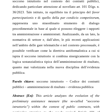
soccorso istruttorio nel contesto dei contratti pubblici,
dedicando particolare attenzione al novellato art. 101 D.lgs. n.
36/2023. Tale istituto, in equilibrio tra il principio del
favor
partecipationis
e di quello della
par condicio competitorum
,
rappresenta uno straordinario strumento di dialogo
procedimentale in base al quale si possono rileggere i rapporti
tra amministrazione e amministrati. Analizzando, da un lato, la
normativa di settore e, dall’altro, le più recenti applicazioni
nell’ambito delle gare telematiche e nel contesto processuale, è
possibile verificare come la direttiva antiformalistica a cui si
ispira il soccorso istruttorio si combina sinergicamente con la
logica sostanzialistica tipica dell’amministrazione di risultato,
quanto mai valorizzata nella nuova disciplina dell’evidenza
pubblica.
Parole chiave:
soccorso istruttorio – Codice dei contratti
pubblici – amministrazione di risultato – evidenza pubblica
Abstract [En]:
This article analyzes the evolution of the
preliminary
assistance measure
(the so-called “soccorso
istruttorio”) within the context of public contracts, with