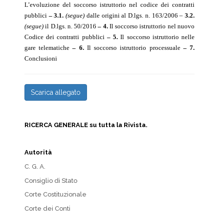
L’evoluzione del soccorso istruttorio nel codice dei contratti
pubblici
– 3.1.
(segue)
dalle origini al D.lgs. n. 163/2006 –
3.2.
(segue)
il D.lgs. n. 50/2016
– 4.
Il soccorso istruttorio nel nuovo
Codice dei contratti pubblici
– 5.
Il soccorso istruttorio nelle
gare telematiche
– 6.
Il soccorso istruttorio processuale
– 7.
Conclusioni
Scarica allegato
RICERCA GENERALE su tutta la Rivista.
Autorità
C. G. A.
Consiglio di Stato
Corte Costituzionale
Corte dei Conti