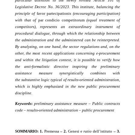
particular attention to the newly revised Article 101 of
Legislative Decree No. 36/2023. This institute, balancing the
principle of
favor partecipationis
(encouraging participation)
with that of
par condicio competitorum
(equal treatment of
competitors), represents an extraordinary instrument of
procedural dialogue, through which the relationship between
the administration and the administered can be reinterpreted.
By analyzing, on one hand, the sector regulations and, on the
other, the most recent applications concerning e-procurement
and within the litigation context, it is possible to verify how
the anti-formalistic directive inspiring the preliminary
assistance measure
synergistically combines with
the substantive logic typical of results-oriented administration,
which is highly emphasized in the new public procurement
discipline.
Keywords
:
preliminary
assistance measure –
Public contracts
code – results-oriented administration – public procurement
SOMMARIO: 1.
Premessa
– 2.
Genesi e
ratio
dell’istituto
– 3.