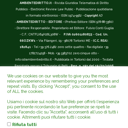
AMBIENTEDIRITTO.it
- Rivista Giuridica Telematica di Diritto
Pubblico - Electronic Review Law Public - Pubblicazione quotidiana
in formato elettronico - ISSN 1974-9562 -
Copyright
AD
-
AMBIENTEDIRITTO - EDITORE
- (Prefisso Editore ISBN 978-88-3360)
- Direttore Responsabile, Proprietario ed Editore: Fulvio Conti Guglia
- C.F.: CNTFLV64H26L308W -
P.IVA 02601280833 - Cod. Un.
66OZKW1 -
Via Filangeri, 19 - 98078 Tortorici ME -
(C.C. REA):
182841
- Tel +39-376.2482 zero sette quattro - Fax digitale +39
1782724258 - Mob. +39 3383702 zero cinque otto -
info
(at)
ambientediritto.it - Pubblicata in Tortorici dal 2000 - Testata
Registrata presso il Tribunale di Patti -
Reg. n. 197 del 19/07/2006
-
(BarCode 9 771974 956204)
-
R.O.C. n. 44135.
We use cookies on our website to give you the most
__________
relevant experience by remembering your preferences and
La Rivista Giuridica
AMBIENTEDIRITTO.IT
-
ISSN 1974-9562
è
repeat visits. By clicking “Accept”, you consent to the use
of ALL the cookies.
riconosciuta ed inserita nell'Area 12 - (
Classe A
) -
Riviste Scientifiche
Giuridiche.
ANVUR
: Agenzia Nazionale di Valutazione del Sistema
Usiamo i cookie sul nostro sito Web per offrirti l'esperienza
Universitario e della Ricerca (D.P.R. n.76/2010). Valutazione della Qualità della
più pertinente ricordando le tue preferenze se ripeti le
Ricerca (
VQR
); Autovalutazione, Valutazione periodica, Accreditamento (
AVA
);
visite. Facendo clic su "Accetta", acconsenti all'uso di tutti i
Abilitazione Scientifica Nazionale (
ASN
). Repertorio del Foro Italiano Abbr.
cookie. Altrimenti puoi rifiutare tutti i cookie.
www.ambientediritto.it. - Catalogo (
CINECA
) - Codice rivista: E197807 -
.
Rifiuta tutti