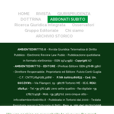
HOME
RIVISTA
GIURISPRUDENZA
DOTTRINA
ABBONATI SUBITO
Ricerca Giuridica Integrata
Osservatori
Gruppo Editoriale
Chi siamo
ARCHIVIO STORICO
AMBIENTEDIRITTO.it
- Rivista Giuridica Telematica di Diritto
Pubblico - Electronic Review Law Public - Pubblicazione quotidiana
in formato elettronico - ISSN 1974-9562 -
Copyright
AD
-
AMBIENTEDIRITTO - EDITORE
- (Prefisso Editore ISBN 978-88-3360)
- Direttore Responsabile, Proprietario ed Editore: Fulvio Conti Guglia
- C.F.: CNTFLV64H26L308W -
P.IVA 02601280833 - Cod. Un.
66OZKW1 -
Via Filangeri, 19 - 98078 Tortorici ME -
(C.C. REA):
182841
- Tel +39-376.2482 zero sette quattro - Fax digitale +39
1782724258 - Mob. +39 3383702 zero cinque otto -
info
(at)
ambientediritto.it - Pubblicata in Tortorici dal 2000 - Testata
Registrata presso il Tribunale di Patti -
Reg. n. 197 del 19/07/2006
-
(BarCode 9 771974 956204)
-
R.O.C. n. 44135.