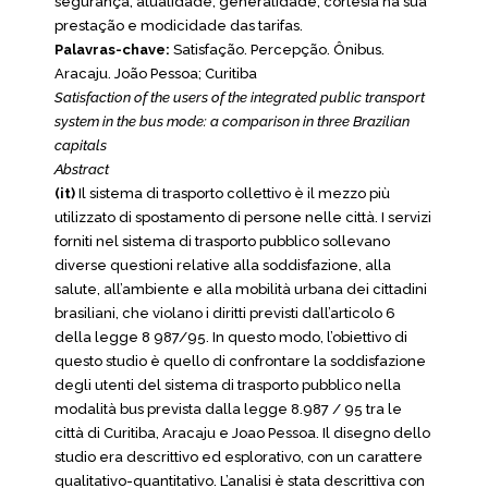
segurança, atualidade, generalidade, cortesia na sua
prestação e modicidade das tarifas.
Palavras-chave:
Satisfação. Percepção. Ônibus.
Aracaju. João Pessoa; Curitiba
Satisfaction of the users of the integrated public transport
system in the bus mode: a comparison in three Brazilian
capitals
Abstract
(it)
Il sistema di trasporto collettivo è il mezzo più
utilizzato di spostamento di persone nelle città. I servizi
forniti nel sistema di trasporto pubblico sollevano
diverse questioni relative alla soddisfazione, alla
salute, all’ambiente e alla mobilità urbana dei cittadini
brasiliani, che violano i diritti previsti dall’articolo 6
della legge 8 987/95. In questo modo, l’obiettivo di
questo studio è quello di confrontare la soddisfazione
degli utenti del sistema di trasporto pubblico nella
modalità bus prevista dalla legge 8.987 / 95 tra le
città di Curitiba, Aracaju e Joao Pessoa. Il disegno dello
studio era descrittivo ed esplorativo, con un carattere
qualitativo-quantitativo. L’analisi è stata descrittiva con