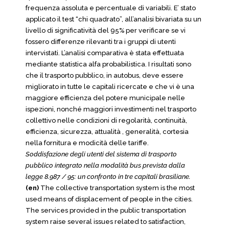
frequenza assoluta e percentuale di variabili. E’ stato
applicato il test “chi quadrato”, all’analisi bivariata su un
livello di significatività del 95% per verificare se vi
fossero differenze rilevanti tra i gruppi di utenti
intervistati. L’analisi comparativa è stata effettuata
mediante statistica alfa probabilistica. I risultati sono
che il trasporto pubblico, in autobus, deve essere
migliorato in tutte le capitali ricercate e che vi è una
maggiore efficienza del potere municipale nelle
ispezioni, nonché maggiori investimenti nel trasporto
collettivo nelle condizioni di regolarità, continuità,
efficienza, sicurezza, attualità , generalità, cortesia
nella fornitura e modicità delle tariffe.
Soddisfazione degli utenti del sistema di trasporto
pubblico integrato nella modalità bus prevista dalla
legge 8.987 / 95: un confronto in tre capitali brasiliane.
(en)
The collective transportation system is the most
used means of displacement of people in the cities.
The services provided in the public transportation
system raise several issues related to satisfaction,