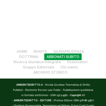
HOME
RIVISTA
GIURISPRUDENZA
DOTTRINA
ABBONATI SUBITO
Ricerca Giuridica Integrata
Osservatori
Gruppo Editoriale
Chi siamo
ARCHIVIO STORICO
AMBIENTEDIRITTO.it
- Rivista Giuridica Telematica di Diritto
Pubblico - Electronic Review Law Public - Pubblicazione quotidiana
in formato elettronico - ISSN 1974-9562 -
Copyright
AD
-
AMBIENTEDIRITTO - EDITORE
- (Prefisso Editore ISBN 978-88-3360)
- Direttore Responsabile, Proprietario ed Editore: Fulvio Conti Guglia