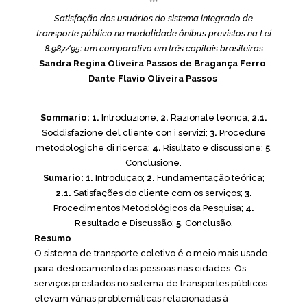
***
Satisfação dos usuários do sistema integrado de
transporte público na modalidade ônibus previstos na Lei
8.987/95: um comparativo em três capitais brasileiras
Sandra Regina Oliveira Passos de Bragança Ferro
Dante Flavio Oliveira Passos
Sommario:
1.
Introduzione;
2.
Razionale teorica;
2.1.
Soddisfazione del cliente con i servizi;
3.
Procedure
metodologiche di ricerca;
4.
Risultato e discussione;
5
.
Conclusione.
Sumario:
1.
Introduçao;
2.
Fundamentação teórica;
2.1.
Satisfações do cliente com os serviços;
3.
Procedimentos Metodológicos da Pesquisa;
4.
Resultado e Discussão;
5
. Conclusão.
Resumo
O sistema de transporte coletivo é o meio mais usado
para deslocamento das pessoas nas cidades. Os
serviços prestados no sistema de transportes públicos
elevam várias problemáticas relacionadas à