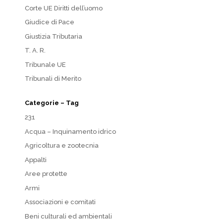
Corte UE Diritti dell’uomo
Giudice di Pace
Giustizia Tributaria
T. A. R.
Tribunale UE
Tribunali di Merito
Categorie – Tag
231
Acqua – Inquinamento idrico
Agricoltura e zootecnia
Appalti
Aree protette
Armi
Associazioni e comitati
Beni culturali ed ambientali