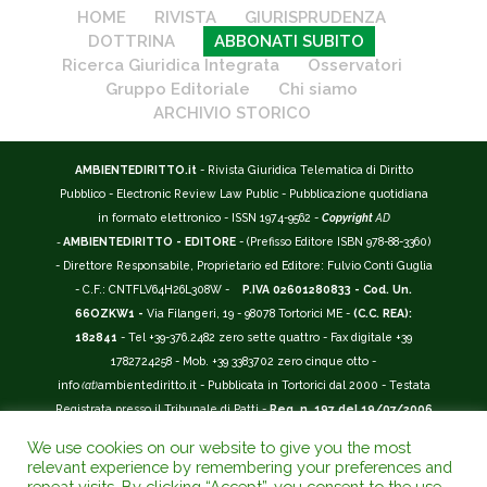
HOME
RIVISTA
GIURISPRUDENZA
DOTTRINA
ABBONATI SUBITO
Ricerca Giuridica Integrata
Osservatori
Gruppo Editoriale
Chi siamo
ARCHIVIO STORICO
AMBIENTEDIRITTO.it
- Rivista Giuridica Telematica di Diritto
Pubblico - Electronic Review Law Public - Pubblicazione quotidiana
in formato elettronico - ISSN 1974-9562 -
Copyright
AD
-
AMBIENTEDIRITTO - EDITORE
- (Prefisso Editore ISBN 978-88-3360)
- Direttore Responsabile, Proprietario ed Editore: Fulvio Conti Guglia
- C.F.: CNTFLV64H26L308W -
P.IVA 02601280833 - Cod. Un.
66OZKW1 -
Via Filangeri, 19 - 98078 Tortorici ME -
(C.C. REA):
182841
- Tel +39-376.2482 zero sette quattro - Fax digitale +39
1782724258 - Mob. +39 3383702 zero cinque otto -
info
(at)
ambientediritto.it - Pubblicata in Tortorici dal 2000 - Testata
Registrata presso il Tribunale di Patti -
Reg. n. 197 del 19/07/2006
-
(BarCode 9 771974 956204)
-
R.O.C. n. 44135.
We use cookies on our website to give you the most
__________
relevant experience by remembering your preferences and
La Rivista Giuridica
AMBIENTEDIRITTO.IT
-
ISSN 1974-9562
è
repeat visits. By clicking “Accept”, you consent to the use