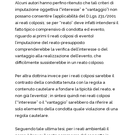
Alcuni autori hanno perfino ritenuto che tali criteri di
imputazione oggettiva (“interesse” e “vantaggio”) non
possano consentire l’applicabilità del D.Lgs. 231/2001
ai reati colposi1: se per ‘‘reato’’ deve infatti intendersi il
fatto tipico comprensivo di condotta ed evento,
riguardo ai primi (i reati colposi di evento)
l’imputazione del reato-presupposto
comprenderebbe la verifica dell’interesse o del
vantaggio alla realizzazione dell’evento, che
difficilmente sussisterebbe in un reato colposo.
Per altra dottrina invece per i reati colposi sarebbe il
contrasto della condotta tenuta con la regola a
contenuto cautelare a fondare la tipicità del reato, e
non già l’evento2 ; in sintesi quindi nei reati colposi
l’‘‘interesse” o il “vantaggio” sarebbero da riferire al
solo elemento della condotta quale violazione di una
regola cautelare.
Seguendo tale ultima tesi, per i reati ambientali il