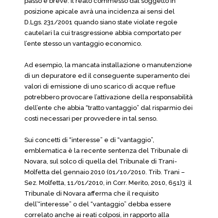
passo è breve: il reato commesso dal soggetto in
posizione apicale avrà una incidenza ai sensi del
D.Lgs. 231/2001 quando siano state violate regole
cautelari la cui trasgressione abbia comportato per
l’ente stesso un vantaggio economico.
Ad esempio, la mancata installazione o manutenzione
di un depuratore ed il conseguente superamento dei
valori di emissione di uno scarico di acque reflue
potrebbero provocare l’attivazione della responsabilità
dell’ente che abbia “tratto vantaggio” dal risparmio dei
costi necessari per provvedere in tal senso.
Sui concetti di “interesse” e di “vantaggio”,
emblematica è la recente sentenza del Tribunale di
Novara, sul solco di quella del Tribunale di Trani-
Molfetta del gennaio 2010 (01/10/2010. Trib. Trani –
Sez. Molfetta, 11/01/2010, in Corr. Merito, 2010, 651)3 il
Tribunale di Novara afferma che il requisito
dell’“interesse” o del “vantaggio” debba essere
correlato anche ai reati colposi, in rapporto alla