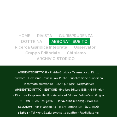
HOME
RIVISTA
GIURISPRUDENZA
DOTTRINA
ABBONATI SUBITO
Ricerca Giuridica Integrata
Osservatori
Gruppo Editoriale
Chi siamo
ARCHIVIO STORICO
AMBIENTEDIRITTO.it
- Rivista Giuridica Telematica di Diritto
Pubblico - Electronic Review Law Public - Pubblicazione quotidiana
in formato elettronico - ISSN 1974-9562 -
Copyright
AD
-
AMBIENTEDIRITTO - EDITORE
- (Prefisso Editore ISBN 978-88-3360)
- Direttore Responsabile, Proprietario ed Editore: Fulvio Conti Guglia
- C.F.: CNTFLV64H26L308W -
P.IVA 02601280833 - Cod. Un.
66OZKW1 -
Via Filangeri, 19 - 98078 Tortorici ME -
(C.C. REA):
182841
- Tel +39-376.2482 zero sette quattro - Fax digitale +39