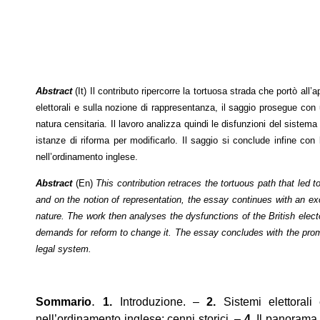
Abstract
(It) Il contributo ripercorre la tortuosa strada che portò all
elettorali e sulla nozione di rappresentanza, il saggio prosegue co
natura censitaria. Il lavoro analizza quindi le disfunzioni del sistem
istanze di riforma per modificarlo. Il saggio si conclude infine co
nell’ordinamento inglese.
Abstract
(En)
This contribution retraces the tortuous path that led 
and on the notion of representation, the essay continues with an e
nature. The work then analyses the dysfunctions of the British elect
demands for reform to change it. The essay concludes with the promul
legal system.
.
Sommario
1.
Introduzione. –
2.
Sistemi elettoral
nell’ordinamento inglese: cenni storici. –
4.
Il panorama