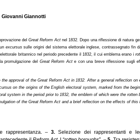
Giovanni Giannotti
’approvazione del
Great Reform Act
nel 1832. Dopo una riflessione di natura ge
n un
excursus
sulle origini del sistema elettorale inglese, contrassegnato fin da
a elettorale britannico nel periodo precedente il 1832, il cui emblema erano i
ro
n la promulgazione del
Great Reform Act
e con una breve riflessione sugli eff
to the approval of the Great Reform Act in 1832. After a general reflection on
xcursus on the origins of the English electoral system, marked from the begi
oral system in the period prior to 1832, the emblem of which were the rotten
gation of the Great Reform Act and a brief reflection on the effects of this 
i e rappresentanza. –
3.
Selezione dei rappresentanti e leg
 antecedente il
Reform Act
. I “
rotten boroughs
”. –
5.
Tra resisten