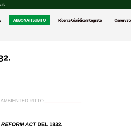
.it
A
ABBONATI SUBITO
Ricerca Giuridica Integrata
Osservato
32.
_
AMBIENTEDIRITTO
______________
 REFORM ACT
DEL 1832
.