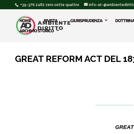
+39-376.2482 zero sette quattro
info-at-@ambientediritto
HOME
RIVISTA
GIURISPRUDENZA
DOTTRIN
ARCHIVIO STORICO
GREAT REFORM ACT DEL 18
_____________
GREAT