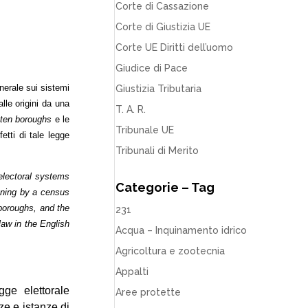
Corte di Cassazione
Corte di Giustizia UE
Corte UE Diritti dell’uomo
Giudice di Pace
nerale sui sistemi
Giustizia Tributaria
lle origini da una
T. A. R.
tten boroughs
e le
Tribunale UE
etti di tale legge
Tribunali di Merito
 electoral systems
Categorie – Tag
nning by a census
 boroughs, and the
231
law in the English
Acqua – Inquinamento idrico
Agricoltura e zootecnia
Appalti
ge elettorale
Aree protette
ze e istanze di