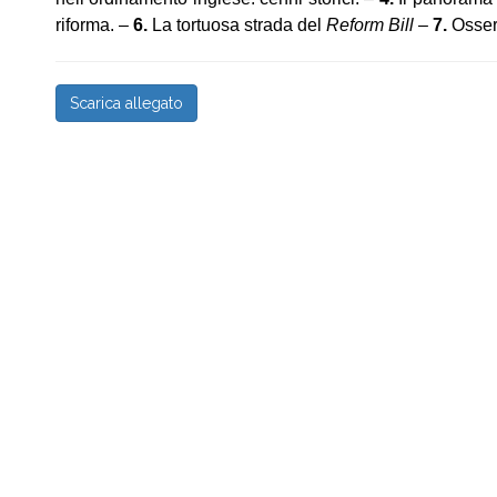
riforma. –
6.
La tortuosa strada del
Reform Bill
–
7.
Osser
Scarica allegato