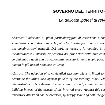
GOVERNO DEL TERRITORI
La delicata ipotesi di rev
Abstract:
L’adozione di piani particolareggiati di esecuzione è sot
sussidiariamente a determinare le politiche di sviluppo urbanistico del 
atti amministrativi generali. Del pari, la revoca o la modifica
in 
inevitabilmente l’interesse edificatorio dei proprietari delle aree coi
confini entro i quali una discrezionalità revocatoria tanto ampia possa 
quanto le più recenti pronunce sul tema.
A
bstract
: The adoption of town detailed execution plans is linked to 
determine the urban development policies of the territory, albeit wi
administrative acts. Likewise, the revocation or modification
in peiu
building interest of the owners of the involved areas. Against this c
revocatory discretion can be exercised, by briefly reviewing both the g