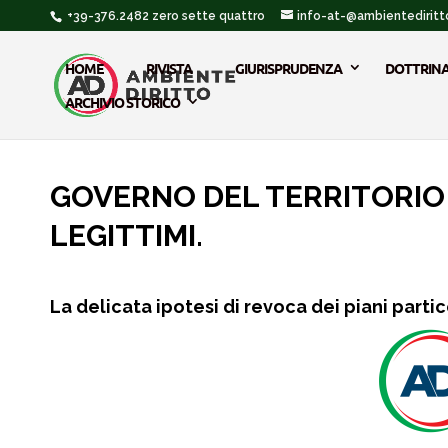
+39-376.2482 zero sette quattro
info-at-@ambientediritto
HOME
RIVISTA
GIURISPRUDENZA
DOTTRIN
ARCHIVIO STORICO
GOVERNO DEL TERRITORIO 
LEGITTIMI.
La delicata ipotesi di revoca dei piani parti