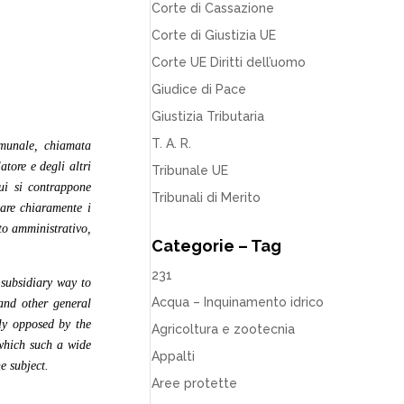
Corte di Cassazione
Corte di Giustizia UE
Corte UE Diritti dell’uomo
Giudice di Pace
Giustizia Tributaria
T. A. R.
omunale, chiamata
atore e degli altri
Tribunale UE
ui si contrappone
Tribunali di Merito
itare chiaramente i
tto amministrativo,
Categorie – Tag
231
 subsidiary way to
Acqua – Inquinamento idrico
 and other general
bly opposed by the
Agricoltura e zootecnia
 which such a wide
Appalti
e subject.
Aree protette