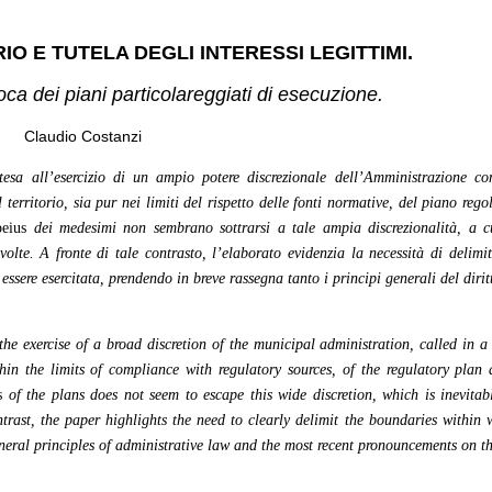
O E TUTELA DEGLI INTERESSI LEGITTIMI.
oca dei piani particolareggiati di esecuzione.
Claudio Costanzi
tesa all’esercizio di un ampio potere discrezionale dell’Amministrazione c
territorio, sia pur nei limiti del rispetto delle fonti normative, del piano regol
peius
dei medesimi non sembrano sottrarsi a tale ampia discrezionalità, a c
nvolte. A fronte di tale contrasto, l’elaborato evidenzia la necessità di delim
essere esercitata, prendendo in breve rassegna tanto i principi generali del diri
the exercise of a broad discretion of the municipal administration, called in a
thin the limits of compliance with regulatory sources, of the regulatory plan
s
of the plans does not seem to escape this wide discretion, which is inevita
ontrast, the paper highlights the need to clearly delimit the boundaries within
eneral principles of administrative law and the most recent pronouncements on th