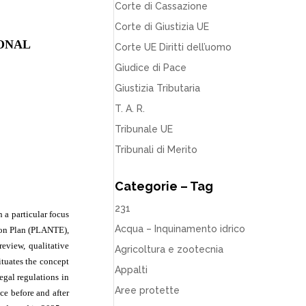
Corte di Cassazione
Corte di Giustizia UE
IONAL
Corte UE Diritti dell’uomo
Giudice di Pace
Giustizia Tributaria
T. A. R.
Tribunale UE
Tribunali di Merito
Categorie – Tag
231
 a particular focus
Acqua – Inquinamento idrico
tion Plan (PLANTE),
eview, qualitative
Agricoltura e zootecnia
ituates the concept
Appalti
egal regulations in
Aree protette
ce before and after