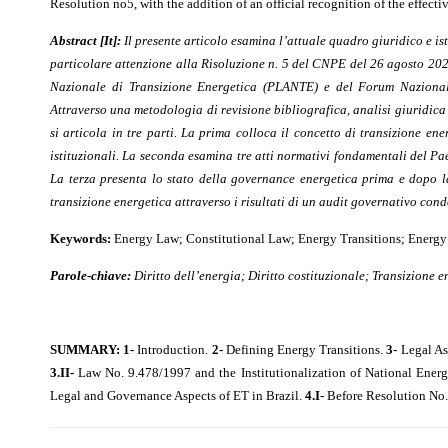
Resolution no5, with the addition of an official recognition of the effect
Abstract [It]:
Il presente articolo esamina l’attuale quadro giuridico e is
particolare attenzione alla Risoluzione n. 5 del CNPE del 26 agosto 2024
Nazionale di Transizione Energetica (PLANTE) e del Forum Nazional
Attraverso una metodologia di revisione bibliografica, analisi giuridica d
si articola in tre parti. La prima colloca il concetto di transizione ene
istituzionali. La seconda esamina tre atti normativi fondamentali del Pa
La terza presenta lo stato della governance energetica prima e dopo la 
transizione energetica attraverso i risultati di un audit governativo cond
Keywords:
Energy Law; Constitutional Law; Energy Transitions; Energy
Parole-chiave:
Diritto dell’energia; Diritto costituzionale; Transizione
SUMMARY:
1-
Introduction.
2-
Defining Energy Transitions.
3-
Legal Asp
3.II-
Law No. 9.478/1997 and the Institutionalization of National Energ
Legal and Governance Aspects of ET in Brazil.
4.I-
Before Resolution No.