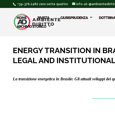
+39-376.2482 zero sette quattro
info-at-@ambientediritto
HOME
RIVISTA
GIURISPRUDENZA
DOTTRIN
ARCHIVIO STORICO
ENERGY TRANSITION IN BR
LEGAL AND INSTITUTION
La transizione energetica in Brasile: Gli attuali sviluppi dei qu
____________