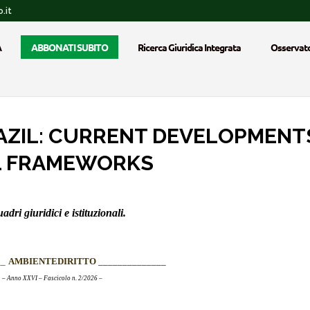
.it
A
ABBONATI SUBITO
Ricerca Giuridica Integrata
Osservato
AZIL: CURRENT DEVELOPMENTS
AL FRAMEWORKS
adri giuridici e istituzionali.
__
AMBIENTEDIRITTO
______________
– Anno XXVI
– Fascicolo n.
2
/
2026 –