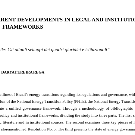
RRENT DEVELOPMENTS IN LEGAL AND INSTITUT
FRAMEWORKS
le: Gli attuali sviluppi dei quadri giuridici e istituzionali”
DARYA PEREIRA REGA
utlines of Brazil’s energy transitions regarding its regulations and governance, with
ion of the National Energy Transition Policy (PNTE), the National Energy Transi
te a unified governance framework. Through a methodology of bibliographic r
olicy and institutional frameworks, dividing the study into three parts. The first s
c literature and in institutional sources. The second examines three key pieces of l
 aforementioned Resolution No. 5. The third presents the state of energy governan