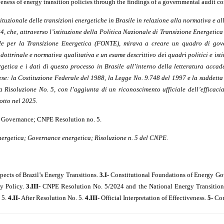
iveness of energy transition policies through the findings of a governmental audit c
tituzionale delle transizioni energetiche in Brasile in relazione alla normativa e a
, che, attraverso l’istituzione della Politica Nazionale di Transizione Energetic
e per la Transizione Energetica (FONTE), mirava a creare un quadro di gove
ottrinale e normativa qualitativa e un esame descrittivo dei quadri politici e istit
rgetica e i dati di questo processo in Brasile all’interno della letteratura accad
ese: la Costituzione Federale del 1988, la Legge No. 9.748 del 1997 e la suddetta
Risoluzione No. 5, con l’aggiunta di un riconoscimento ufficiale dell’efficacia
otto nel 2025.
 Governance; CNPE Resolution no. 5.
 energetica; Governance energetica; Risoluzione n. 5 del CNPE.
ects of Brazil’s Energy Transitions.
3.I-
Constitutional Foundations of Energy Gov
y Policy.
3.III-
CNPE Resolution No. 5/2024 and the National Energy Transition
 5.
4.II-
After Resolution No. 5.
4.III-
Official Interpretation of Effectiveness.
5-
Con