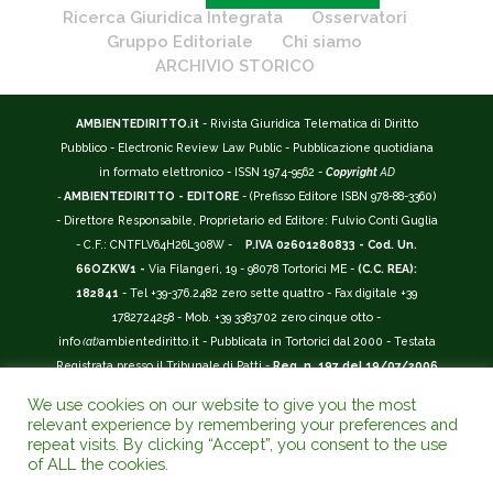
Ricerca Giuridica Integrata
Osservatori
Gruppo Editoriale
Chi siamo
ARCHIVIO STORICO
AMBIENTEDIRITTO.it
- Rivista Giuridica Telematica di Diritto
Pubblico - Electronic Review Law Public - Pubblicazione quotidiana
in formato elettronico - ISSN 1974-9562 -
Copyright
AD
-
AMBIENTEDIRITTO - EDITORE
- (Prefisso Editore ISBN 978-88-3360)
- Direttore Responsabile, Proprietario ed Editore: Fulvio Conti Guglia
- C.F.: CNTFLV64H26L308W -
P.IVA 02601280833 - Cod. Un.
66OZKW1 -
Via Filangeri, 19 - 98078 Tortorici ME -
(C.C. REA):
182841
- Tel +39-376.2482 zero sette quattro - Fax digitale +39
1782724258 - Mob. +39 3383702 zero cinque otto -
info
(at)
ambientediritto.it - Pubblicata in Tortorici dal 2000 - Testata
Registrata presso il Tribunale di Patti -
Reg. n. 197 del 19/07/2006
-
(BarCode 9 771974 956204)
-
R.O.C. n. 44135.
We use cookies on our website to give you the most
__________
relevant experience by remembering your preferences and
La Rivista Giuridica
AMBIENTEDIRITTO.IT
-
ISSN 1974-9562
è
repeat visits. By clicking “Accept”, you consent to the use
of ALL the cookies.
riconosciuta ed inserita nell'Area 12 - (
Classe A
) -
Riviste Scientifiche
Giuridiche.
ANVUR
: Agenzia Nazionale di Valutazione del Sistema