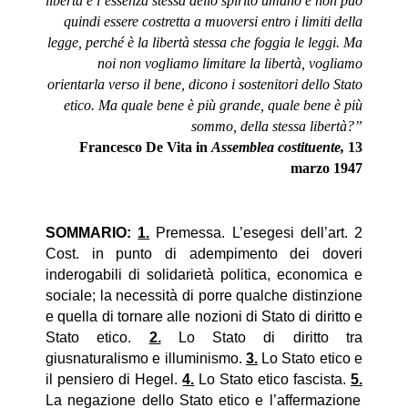
libertà è l’essenza stessa dello spirito umano e non può
quindi essere costretta a muoversi entro i limiti della
legge, perché è la libertà stessa che foggia le leggi. Ma
noi non vogliamo limitare la libertà, vogliamo
orientarla verso il bene, dicono i sostenitori dello Stato
etico. Ma quale bene è più grande, quale bene è più
sommo, della stessa libertà?”
Francesco De Vita in
Assemblea costituente,
13
marzo 1947
SOMMARIO:
1.
Premessa. L’esegesi dell’art. 2
Cost. in punto di adempimento dei doveri
inderogabili di solidarietà politica, economica e
sociale; la necessità di porre qualche distinzione
e quella di tornare alle nozioni di Stato di diritto e
Stato etico.
2.
Lo Stato di diritto tra
giusnaturalismo e illuminismo.
3.
Lo Stato etico e
il pensiero di Hegel.
4.
Lo Stato etico fascista.
5.
La negazione dello Stato etico e l’affermazione