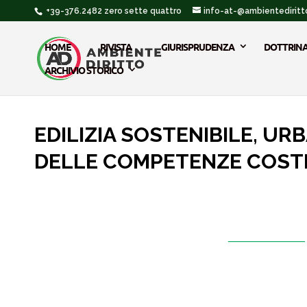
+39-376.2482 zero sette quattro
info-at-@ambientediritto
HOME
RIVISTA
GIURISPRUDENZA
DOTTRIN
ARCHIVIO STORICO
EDILIZIA SOSTENIBILE, UR
DELLE COMPETENZE COSTI
_____________