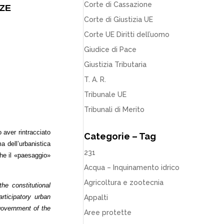
Corte di Cassazione
NZE
Corte di Giustizia UE
Corte UE Diritti dell’uomo
Giudice di Pace
Giustizia Tributaria
T. A. R.
Tribunale UE
Tribunali di Merito
o aver rintracciato
Categorie – Tag
a dell’urbanistica
231
che il «paesaggio»
Acqua – Inquinamento idrico
Agricoltura e zootecnia
he constitutional
rticipatory urban
Appalti
«government of the
Aree protette