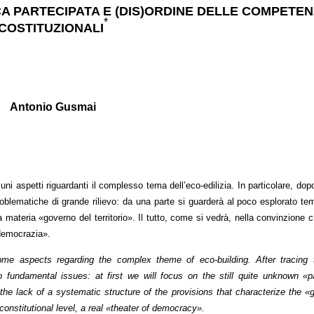
ICA PARTECIPATA E (DIS)ORDINE DELLE COMPETE
*
COSTITUZIONALI
Antonio Gusmai
uni aspetti riguardanti il complesso tema dell’eco-edilizia. In particolare, dop
oblematiche di grande rilievo: da una parte si guarderà al poco esplorato tem
la materia «governo del territorio». Il tutto, come si vedrà, nella convinzione 
 democrazia».
ome aspects regarding the complex theme of eco-building. After tracing t
o fundamental issues: at first we will focus on the still quite unknown «pa
ut the lack of a systematic structure of the provisions that characterize the 
 constitutional level, a real «theater of democracy».