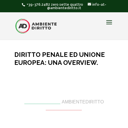
+39-376.2482 zero sette quattro
info-at-
@ambientediritto.it
DIRITTO PENALE ED UNIONE
EUROPEA: UNA OVERVIEW.
______________
AMBIENTEDIRITTO
______________