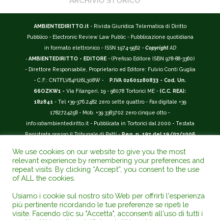
ARCHIVIO STORICO
AMBIENTEDIRITTO.it
- Rivista Giuridica Telematica di Diritto
Pubblico - Electronic Review Law Public - Pubblicazione quotidiana
in formato elettronico - ISSN 1974-9562 -
Copyright
AD
-
AMBIENTEDIRITTO - EDITORE
- (Prefisso Editore ISBN 978-88-3360)
- Direttore Responsabile, Proprietario ed Editore: Fulvio Conti Guglia
- C.F.: CNTFLV64H26L308W -
P.IVA 02601280833 - Cod. Un.
66OZKW1 -
Via Filangeri, 19 - 98078 Tortorici ME -
(C.C. REA):
182841
- Tel +39-376.2482 zero sette quattro - Fax digitale +39
1782724258 - Mob. +39 3383702 zero cinque otto -
info
(at)
ambientediritto.it - Pubblicata in Tortorici dal 2000 - Testata
Registrata presso il Tribunale di Patti -
Reg. n. 197 del 19/07/2006
-
(BarCode 9 771974 956204)
-
R.O.C. n. 44135.
We use cookies on our website to give you the most
__________
relevant experience by remembering your preferences and
La Rivista Giuridica
AMBIENTEDIRITTO.IT
-
ISSN 1974-9562
è
repeat visits. By clicking “Accept”, you consent to the use
of ALL the cookies.
riconosciuta ed inserita nell'Area 12 - (
Classe A
) -
Riviste Scientifiche
Giuridiche.
ANVUR
: Agenzia Nazionale di Valutazione del Sistema
Usiamo i cookie sul nostro sito Web per offrirti l'esperienza
Universitario e della Ricerca (D.P.R. n.76/2010). Valutazione della Qualità della
più pertinente ricordando le tue preferenze se ripeti le
Ricerca (
VQR
); Autovalutazione, Valutazione periodica, Accreditamento (
AVA
);
visite. Facendo clic su "Accetta", acconsenti all'uso di tutti i