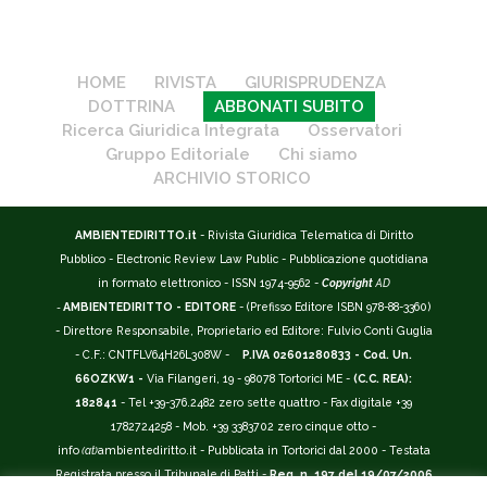
HOME
RIVISTA
GIURISPRUDENZA
DOTTRINA
ABBONATI SUBITO
Ricerca Giuridica Integrata
Osservatori
Gruppo Editoriale
Chi siamo
ARCHIVIO STORICO
AMBIENTEDIRITTO.it
- Rivista Giuridica Telematica di Diritto
Pubblico - Electronic Review Law Public - Pubblicazione quotidiana
in formato elettronico - ISSN 1974-9562 -
Copyright
AD
-
AMBIENTEDIRITTO - EDITORE
- (Prefisso Editore ISBN 978-88-3360)
- Direttore Responsabile, Proprietario ed Editore: Fulvio Conti Guglia
- C.F.: CNTFLV64H26L308W -
P.IVA 02601280833 - Cod. Un.
66OZKW1 -
Via Filangeri, 19 - 98078 Tortorici ME -
(C.C. REA):
182841
- Tel +39-376.2482 zero sette quattro - Fax digitale +39
1782724258 - Mob. +39 3383702 zero cinque otto -
info
(at)
ambientediritto.it - Pubblicata in Tortorici dal 2000 - Testata
Registrata presso il Tribunale di Patti -
Reg. n. 197 del 19/07/2006