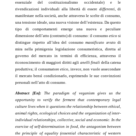
essenziale del costituzionalismo occidentale) e le
rivendicazioni individuali alla libertà di essere
differenti
, di
manifestare nella società, anche attraverso le scelte di consumo,
una tensione ideale, una nuova visione dell’esistenza. Da questo
tipo di comportamenti emerge una nuova e peculiare
dimensione dell’atto (contratto) di consumo: il consumo
etico
si
distingue rispetto all’idea del consumo
massificato
avuto di
mira nella primigenia legislazione consumeristica, diretta al
governo del mercato in termini di efficienza, attraverso il
riconoscimento di maggiori diritti agli
anelli
finali
della catena
produttiva; il consumatore
etico
, invece, non vuole assecondare
il mercato bensì condizionarlo, esprimendo le sue convinzioni
personali nell’atto di consumo.
Abstract [En]:
The paradigm of veganism gives us the
opportunity to verify the ferment that contemporary legal
culture lives when it questions the relationship between ethical,
animal rights, ecological choices and the organization of inter-
individual relationships, collective, social and economic. In the
exercise of self-determination in food, the antagonism between
the principle of equality (essential characteristic of western