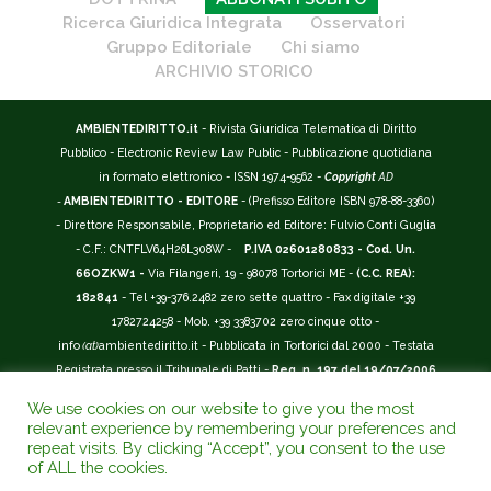
Ricerca Giuridica Integrata
Osservatori
Gruppo Editoriale
Chi siamo
ARCHIVIO STORICO
AMBIENTEDIRITTO.it
- Rivista Giuridica Telematica di Diritto
Pubblico - Electronic Review Law Public - Pubblicazione quotidiana
in formato elettronico - ISSN 1974-9562 -
Copyright
AD
-
AMBIENTEDIRITTO - EDITORE
- (Prefisso Editore ISBN 978-88-3360)
- Direttore Responsabile, Proprietario ed Editore: Fulvio Conti Guglia
- C.F.: CNTFLV64H26L308W -
P.IVA 02601280833 - Cod. Un.
66OZKW1 -
Via Filangeri, 19 - 98078 Tortorici ME -
(C.C. REA):
182841
- Tel +39-376.2482 zero sette quattro - Fax digitale +39
1782724258 - Mob. +39 3383702 zero cinque otto -
info
(at)
ambientediritto.it - Pubblicata in Tortorici dal 2000 - Testata
Registrata presso il Tribunale di Patti -
Reg. n. 197 del 19/07/2006
-
(BarCode 9 771974 956204)
-
R.O.C. n. 44135.
We use cookies on our website to give you the most
__________
relevant experience by remembering your preferences and
La Rivista Giuridica
AMBIENTEDIRITTO.IT
-
ISSN 1974-9562
è
repeat visits. By clicking “Accept”, you consent to the use
of ALL the cookies.
riconosciuta ed inserita nell'Area 12 - (
Classe A
) -
Riviste Scientifiche
Giuridiche.
ANVUR
: Agenzia Nazionale di Valutazione del Sistema