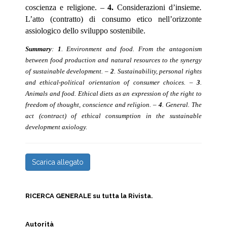
coscienza e religione. –
4.
Considerazioni d’insieme
.
L’atto (contratto) di consumo etico nell’orizzonte
assiologico dello sviluppo sostenibile.
Summary
:
1
. Environment and food. From the antagonism
between food production and natural resources to the synergy
of sustainable development. –
2
. Sustainability, personal rights
and ethical-political orientation of consumer choices. –
3
.
Animals and food. Ethical diets as an expression of the right to
freedom of thought, conscience and religion. –
4
. General. The
act (contract) of ethical consumption in the sustainable
development axiology.
Scarica allegato
RICERCA GENERALE su tutta la Rivista.
Autorità