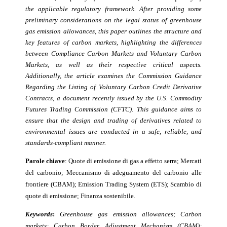
the applicable regulatory framework. After providing some
preliminary considerations on the legal status of greenhouse
gas emission
allowances, this paper outlines the structure and
key features
of carbon markets, highlighting the differences
between Compliance Carbon Markets and Voluntary Carbon
Markets, as well as their respective critical aspects.
Additionally, the article examines the Commission Guidance
Regarding the Listing of Voluntary Carbon Credit Derivative
Contracts, a document recently issued by the U.S. Commodity
Futures Trading Commission (CFTC). This guidance aims to
ensure that the design and trading of derivatives related to
environmental issues are conducted in a safe, reliable, and
standards-compliant manner.
Parole chiave
:
Quote di emissione di gas a effetto serra; Mercati
del carbonio; Meccanismo di adeguamento del carbonio alle
frontiere (CBAM);
Emission Trading System (ETS); Scambio di
quote di emissione; Finanza sostenibile.
Keywords
:
Greenhouse gas emission allowances; Carbon
markets; Carbon Border Adjustment Mechanism (CBAM);