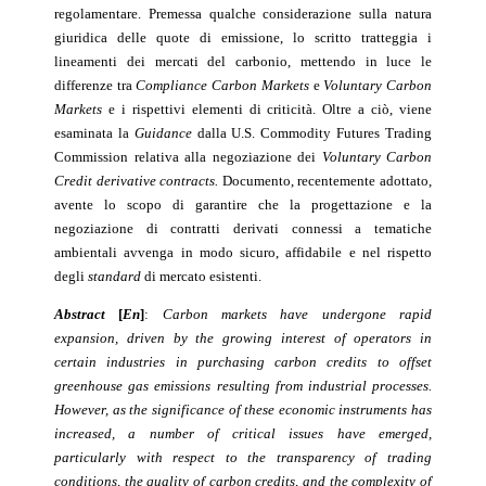
regolamentare. Premessa qualche considerazione sulla natura
giuridica delle quote di emissione, lo scritto tratteggia i
lineamenti dei mercati del carbonio, mettendo in luce le
differenze tra
Compliance Carbon Markets
e
Voluntary Carbon
Markets
e i rispettivi elementi di criticità. Oltre a ciò, viene
esaminata la
Guidance
dalla U.S. Commodity Futures Trading
Commission relativa alla negoziazione dei
Voluntary Carbon
Credit derivative contracts.
Documento, recentemente adottato,
avente lo scopo di garantire che la progettazione e la
negoziazione di contratti derivati connessi a tematiche
ambientali avvenga in modo sicuro, affidabile e nel rispetto
degli
standard
di mercato esistenti.
Abstract
[
En
]
:
Carbon markets have undergone rapid
expansion, driven by the growing interest of operators in
certain industries in purchasing carbon credits to offset
greenhouse gas emissions resulting from industrial processes.
However, as the significance of these economic instruments has
increased, a number of critical issues have emerged,
particularly with respect to the transparency of trading
conditions, the quality of carbon credits, and the complexity of