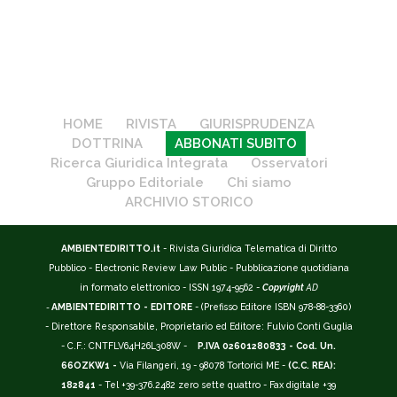
HOME
RIVISTA
GIURISPRUDENZA
DOTTRINA
ABBONATI SUBITO
Ricerca Giuridica Integrata
Osservatori
Gruppo Editoriale
Chi siamo
ARCHIVIO STORICO
AMBIENTEDIRITTO.it
- Rivista Giuridica Telematica di Diritto
Pubblico - Electronic Review Law Public - Pubblicazione quotidiana
in formato elettronico - ISSN 1974-9562 -
Copyright
AD
-
AMBIENTEDIRITTO - EDITORE
- (Prefisso Editore ISBN 978-88-3360)
- Direttore Responsabile, Proprietario ed Editore: Fulvio Conti Guglia
- C.F.: CNTFLV64H26L308W -
P.IVA 02601280833 - Cod. Un.
66OZKW1 -
Via Filangeri, 19 - 98078 Tortorici ME -
(C.C. REA):
182841
- Tel +39-376.2482 zero sette quattro - Fax digitale +39