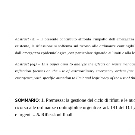
Abstract
(it) – Il presente contributo affronta l’impatto dell’emergenza 
esistente, la riflessione si sofferma sul ricorso alle ordinanze contingib
dall’emergenza epidemiologica,
con particolare riguardo ai limiti e alla l
Abstract (eg) –
This
paper aims to analyze
the
effects on waste manag
reflection focuses on the use of extraordinary emergency orders (art
emergence, with specific attention to limit and legitimacy of the use of th
1.
Premessa: la gestione del ciclo di rifiuti e le n
SOMMARIO:
ricorso alle ordinanze contingibili e urgenti
ex
art. 191 del D.L
e urgenti
– 5.
Riflessioni finali.