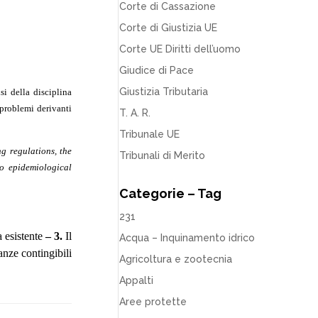
Corte di Cassazione
Corte di Giustizia UE
Corte UE Diritti dell’uomo
Giudice di Pace
Giustizia Tributaria
si della disciplina
 problemi derivanti
T. A. R.
Tribunale UE
ng regulations, t
he
Tribunali di Merito
to epidemiological
Categorie – Tag
231
a esistente
– 3.
Il
Acqua – Inquinamento idrico
nanze contingibili
Agricoltura e zootecnia
Appalti
Aree protette