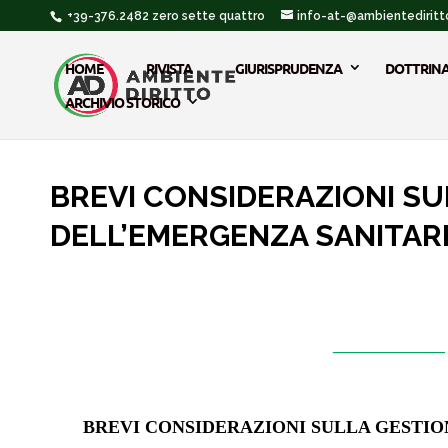
+39-376.2482 zero sette quattro
info-at-@ambientediritto
HOME
RIVISTA
GIURISPRUDENZA
DOTTRIN
ARCHIVIO STORICO
BREVI CONSIDERAZIONI SUL
DELL’EMERGENZA SANITARI
_____________
BREVI CONSIDERAZIONI SULLA GESTIO