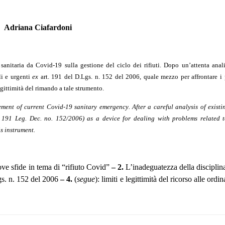
Adriana Ciafardoni
sanitaria da Covid-19 sulla gestione del ciclo dei rifiuti. Dopo un’attenta anali
ili e urgenti
ex
art. 191 del D.Lgs. n. 152 del 2006, quale
mezzo per affrontare i
egittimità del rimando a tale strumento.
ement of current
Covid-19
sanitary emergency
. After a careful analysis of existi
. 191 Leg. Dec. no. 152/2006) as a device for dealing with problems related 
is instrument.
uove sfide in tema di “rifiuto Covid”
– 2.
L’inadeguatezza della disciplin
gs. n. 152 del 2006
– 4.
(
segue
): limiti e legittimità del ricorso alle ordi