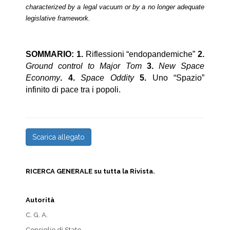
characterized by a legal vacuum or by a no longer adequate
legislative framework.
SOMMARIO: 1.
Riflessioni “endopandemiche”
2.
Ground control to Major Tom
3.
New Space
Economy
.
4.
Space Oddity
5.
Uno
“
Spazio”
infinito di pace tra i popoli.
Scarica allegato
RICERCA GENERALE su tutta la Rivista.
Autorità
C. G. A.
Consiglio di Stato