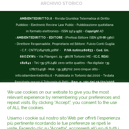
ARCHIVIO STORICO
AMBIENTEDIRITTO.it
- Rivista Giuridica Telematica di Diritto
Pubblico - Electronic Review Law Public - Pubblicazione quotidiana
in formato elettronico - ISSN 1974-9562 -
Copyright
AD
-
AMBIENTEDIRITTO - EDITORE
- (Prefisso Editore ISBN 978-88-3360)
- Direttore Responsabile, Proprietario ed Editore: Fulvio Conti Guglia
- C.F.: CNTFLV64H26L308W -
P.IVA 02601280833 - Cod. Un.
66OZKW1 -
Via Filangeri, 19 - 98078 Tortorici ME -
(C.C. REA):
182841
- Tel +39-376.2482 zero sette quattro - Fax digitale +39
1782724258 - Mob. +39 3383702 zero cinque otto -
info
(at)
ambientediritto.it - Pubblicata in Tortorici dal 2000 - Testata
Registrata presso il Tribunale di Patti -
Reg. n. 197 del 19/07/2006
-
(BarCode 9 771974 956204)
-
R.O.C. n. 44135.
We use cookies on our website to give you the most
__________
relevant experience by remembering your preferences and
La Rivista Giuridica
AMBIENTEDIRITTO.IT
-
ISSN 1974-9562
è
repeat visits. By clicking “Accept”, you consent to the use
of ALL the cookies.
riconosciuta ed inserita nell'Area 12 - (
Classe A
) -
Riviste Scientifiche
Giuridiche.
ANVUR
: Agenzia Nazionale di Valutazione del Sistema
Usiamo i cookie sul nostro sito Web per offrirti l'esperienza
Universitario e della Ricerca (D.P.R. n.76/2010). Valutazione della Qualità della
più pertinente ricordando le tue preferenze se ripeti le
Ricerca (
VQR
); Autovalutazione, Valutazione periodica, Accreditamento (
AVA
);
visite. Facendo clic su "Accetta", acconsenti all'uso di tutti i