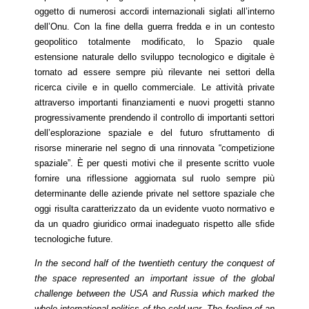
oggetto di numerosi accordi internazionali siglati all’interno
dell’Onu. Con la fine della guerra fredda e in un contesto
geopolitico totalmente modificato, lo Spazio quale
estensione naturale dello sviluppo tecnologico e digitale è
tornato ad essere sempre più rilevante nei settori della
ricerca civile e in quello commerciale. Le attività private
attraverso importanti finanziamenti e nuovi progetti stanno
progressivamente prendendo il controllo di importanti settori
dell’esplorazione spaziale e del futuro sfruttamento di
risorse minerarie nel segno di una rinnovata
“
competizione
spaziale”. È per questi motivi che il presente scritto vuole
fornire una riflessione aggiornata sul ruolo sempre più
determinante delle aziende private nel settore spaziale che
oggi risulta caratterizzato da un evidente vuoto normativo e
da un quadro giuridico ormai inadeguato rispetto alle sfide
tecnologiche future.
In the second half of the twentieth century the conquest of
the space represented an important issue of the global
challenge between the USA and Russia which marked the
whole international politics of the cold war. The feeling of an