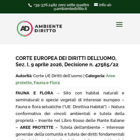
+39-376.2482 zero sette quattro
info-at-
@ambientediritto.it
CORTE EUROPEA DEI DIRITTI DELL’UOMO,
Sez. I, 9 aprile 2026, Decisione n. 47565/22
Autorità:
Corte UE Diritti dell'uomo |
Categoria:
Aree
protette
,
Fauna e Flora
FAUNA E FLORA
– Sito con habitat naturali e
seminaturali e specie vegetali di interesse europeo –
Fauna e flora selvatiche (“UE Direttiva Habitat”) – Natura
conformativa dei vincoli ambientali e tutela della
proprietà – Inserite nel Libro Rosso delle Piante Italiane
–
AREE PROTETTE
– Tutela dell’ambiente – Interesse
generale della comunità e tutela dei diritti fondamentali