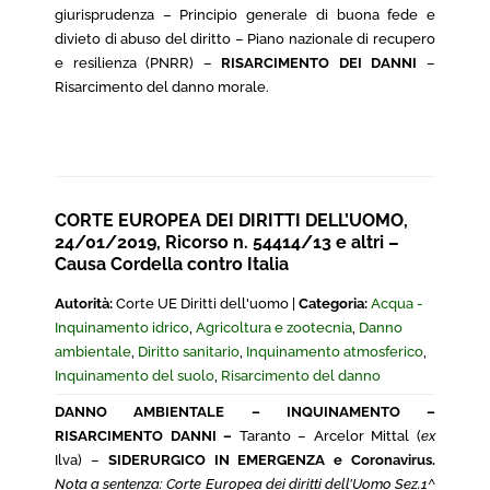
giurisprudenza – Principio generale di buona fede e
divieto di abuso del diritto – Piano nazionale di recupero
e resilienza (PNRR) –
RISARCIMENTO DEI DANNI
–
Risarcimento del danno morale.
CORTE EUROPEA DEI DIRITTI DELL’UOMO,
24/01/2019, Ricorso n. 54414/13 e altri –
Causa Cordella contro Italia
Autorità:
Corte UE Diritti dell'uomo |
Categoria:
Acqua -
Inquinamento idrico
,
Agricoltura e zootecnia
,
Danno
ambientale
,
Diritto sanitario
,
Inquinamento atmosferico
,
Inquinamento del suolo
,
Risarcimento del danno
DANNO AMBIENTALE – INQUINAMENTO –
RISARCIMENTO DANNI –
Taranto – Arcelor Mittal (
ex
Ilva) –
SIDERURGICO IN EMERGENZA e Coronavirus.
Nota a sentenza: Corte Europea dei diritti dell’Uomo Sez.1^