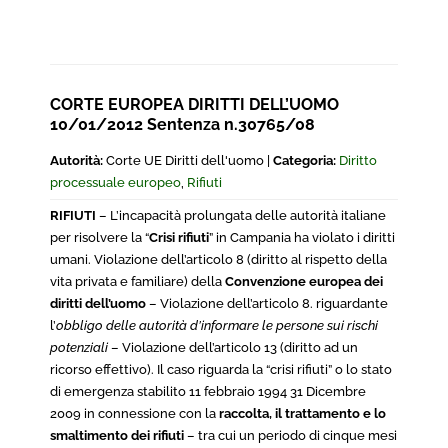
CORTE EUROPEA DIRITTI DELL’UOMO
10/01/2012 Sentenza n.30765/08
Autorità:
Corte UE Diritti dell'uomo |
Categoria:
Diritto
processuale europeo
,
Rifiuti
RIFIUTI
– L’incapacità prolungata delle autorità italiane
per risolvere la “
Crisi rifiuti
” in Campania ha violato i diritti
umani. Violazione dell’articolo 8 (diritto al rispetto della
vita privata e familiare) della
Convenzione europea dei
diritti dell’uomo
– Violazione dell’articolo 8. riguardante
l’
obbligo delle autorità d’informare le persone sui rischi
potenziali
– Violazione dell’articolo 13 (diritto ad un
ricorso effettivo). Il caso riguarda la “crisi rifiuti” o lo stato
di emergenza stabilito 11 febbraio 1994 31 Dicembre
2009 in connessione con la
raccolta, il trattamento e lo
smaltimento dei rifiuti
– tra cui un periodo di cinque mesi