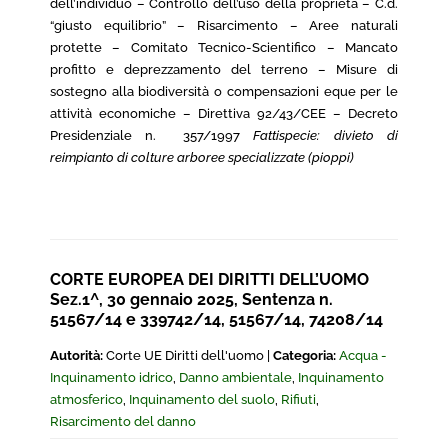
dell’individuo – Controllo dell’uso della proprietà – C.d.
“giusto equilibrio” – Risarcimento – Aree naturali
protette – Comitato Tecnico-Scientifico – Mancato
profitto e deprezzamento del terreno – Misure di
sostegno alla biodiversità o compensazioni eque per le
attività economiche – Direttiva 92/43/CEE – Decreto
Presidenziale n. 357/1997
Fattispecie: divieto di
reimpianto di colture arboree specializzate (pioppi)
CORTE EUROPEA DEI DIRITTI DELL’UOMO
Sez.1^, 30 gennaio 2025, Sentenza n.
51567/14 e 339742/14, 51567/14, 74208/14
Autorità:
Corte UE Diritti dell'uomo |
Categoria:
Acqua -
Inquinamento idrico
,
Danno ambientale
,
Inquinamento
atmosferico
,
Inquinamento del suolo
,
Rifiuti
,
Risarcimento del danno