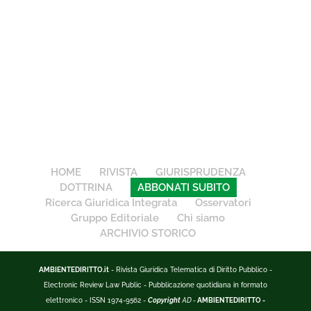
HOME
RIVISTA
GIURISPRUDENZA
DOTTRINA
ABBONATI SUBITO
Ricerca Giuridica Integrata
Osservatori
Gruppo Editoriale
Chi siamo
ARCHIVIO STORICO
AMBIENTEDIRITTO.it
- Rivista Giuridica Telematica di Diritto Pubblico -
Electronic Review Law Public - Pubblicazione quotidiana in formato
elettronico - ISSN 1974-9562 -
Copyright
AD -
AMBIENTEDIRITTO -