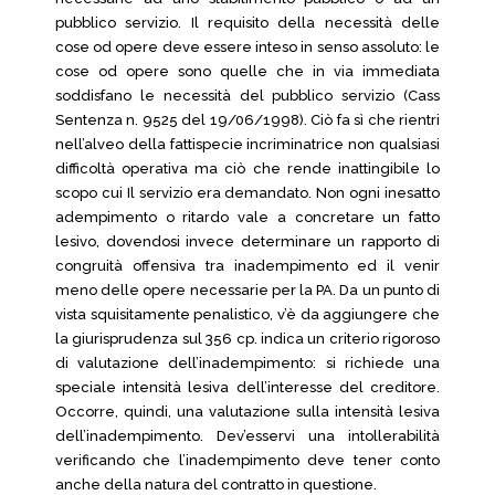
pubblico servizio. Il requisito della necessità delle
cose od opere deve essere inteso in senso assoluto: le
cose od opere sono quelle che in via immediata
soddisfano le necessità del pubblico servizio (Cass
Sentenza n. 9525 del 19/06/1998). Ciò fa sì che rientri
nell’alveo della fattispecie incriminatrice non qualsiasi
difficoltà operativa ma ciò che rende inattingibile lo
scopo cui Il servizio era demandato. Non ogni inesatto
adempimento o ritardo vale a concretare un fatto
lesivo, dovendosi invece determinare un rapporto di
congruità offensiva tra inadempimento ed il venir
meno delle opere necessarie per la PA. Da un punto di
vista squisitamente penalistico, v’è da aggiungere che
la giurisprudenza sul 356 cp. indica un criterio rigoroso
di valutazione dell’inadempimento: si richiede una
speciale intensità lesiva dell’interesse del creditore.
Occorre, quindi, una valutazione sulla intensità lesiva
dell’inadempimento. Dev’esservi una intollerabilità
verificando che l’inadempimento deve tener conto
anche della natura del contratto in questione.