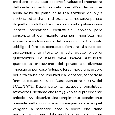
creditore. In tal caso occorrerà valutare l’importanza
dell’inadempimento in relazione all’incidenza che
abbia avuto sul piano della realizzazione dello
jus
credendi
ed andrà quindi esclusa la rilevanza penale
di quelle condotte che, quantunque integrative di una
inesatta prestazione contrattuale, abbiano però
consentito al committente una pur imperfetta, ma
sostanziale soddisfazione del bisogno cui è finalizzato
l’obbligo di fare del contratto di fornitura. Di sicuro, poi,
l’inadempimento rilevante è solo quello privo di
giustificazioni. Lo stesso deve, invece, escludersi
quando la prestazione del privato sia divenuta
impossibile per caso fortuito o forza maggiore, ovvero
per altra causa non imputabile al debitore, secondo la
formula dell’ad 1256 cc. (Cass. Sentenza n. 1174 del
17/11/1998). D’altra parte, la fattispecie penalistica,
attraverso il richiamo che l’art.356 cp. fa al precedente
articolo 355, descrive l’inadempimento penalmente
rilevante nella condotta in conseguenza della quel
vengano a mancare cose o opere che siano
necessarie ad uno stabilimento pubblico o ad un