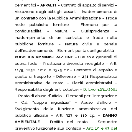
cementifici –
APPALTI
– Contratti di appalto di servizi –
Violazione degli obblighi assunti – Inadempimento di
un contratto con la Pubblica Amministrazione – Frode
nelle pubbliche forniture – Elementi per la
configurabilità – Natura – Giurisprudenza –
Inadempimento di un contratto e frode nelle
pubbliche forniture – Natura civile e penale
dell’inadempimento – Elementi per la configurabilità –
PUBBLICA AMMINISTRAZIONE
– Clausole generali di
buona fede – Prestazione divenuta inesigibile – Artt.
1175, 1256, 1218 e 1375 c.c.- Contratto di appalto e
quello di trasporto – Differenze –
231
Responsabilità
Amministrativa da reato – Illeciti amministrativi –
Responsabilità degli enti collettivi –
D. L.vo n.231/2001
– Reato di abuso d’ufficio – Elementi per l’integrazione
– C.d. “doppia ingiustizia” – Abuso d’ufficio –
Svolgimento della funzione amministrativa del
pubblico ufficiale – Artt. 323 e 110 cp. –
DANNO
AMBIENTALE
– Profitto del reato – Sequestro
preventivo funzionale alla confisca –
Artt. 19 e 53 del