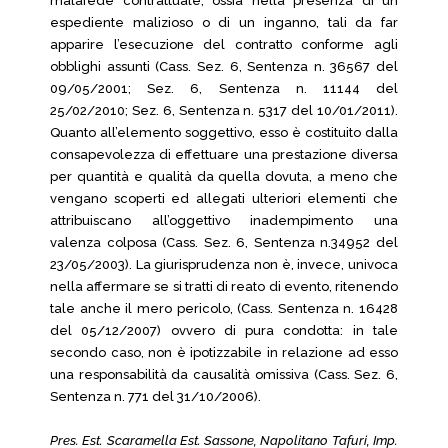
malafede contrattuale, ossia nella presenza di un
espediente malizioso o di un inganno, tali da far
apparire l’esecuzione del contratto conforme agli
obblighi assunti (Cass. Sez. 6, Sentenza n. 36567 del
09/05/2001; Sez. 6, Sentenza n. 11144 del
25/02/2010; Sez. 6, Sentenza n. 5317 del 10/01/2011).
Quanto all’elemento soggettivo, esso è costituito dalla
consapevolezza di effettuare una prestazione diversa
per quantità e qualità da quella dovuta, a meno che
vengano scoperti ed allegati ulteriori elementi che
attribuiscano all’oggettivo inadempimento una
valenza colposa (Cass. Sez. 6, Sentenza n.34952 del
23/05/2003). La giurisprudenza non è, invece, univoca
nella affermare se si tratti di reato di evento, ritenendo
tale anche il mero pericolo, (Cass. Sentenza n. 16428
del 05/12/2007) ovvero di pura condotta: in tale
secondo caso, non è ipotizzabile in relazione ad esso
una responsabilità da causalità omissiva (Cass. Sez. 6,
Sentenza n. 771 del 31/10/2006).
Pres. Est. Scaramella Est. Sassone, Napolitano Tafuri, Imp.