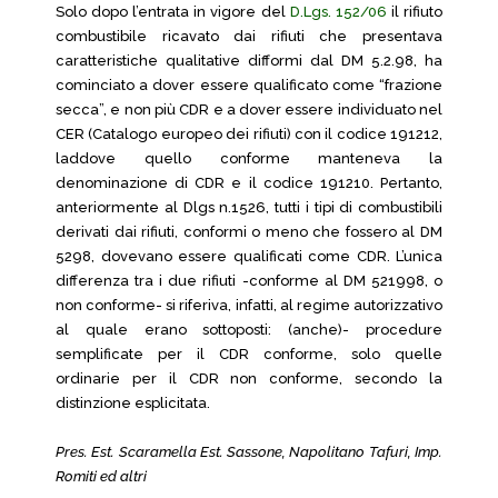
Solo dopo l’entrata in vigore del
D.Lgs. 152/06
il rifiuto
combustibile ricavato dai rifiuti che presentava
caratteristiche qualitative difformi dal DM 5.2.98, ha
cominciato a dover essere qualificato come “frazione
secca”, e non più CDR e a dover essere individuato nel
CER (Catalogo europeo dei rifiuti) con il codice 191212,
laddove quello conforme manteneva la
denominazione di CDR e il codice 191210. Pertanto,
anteriormente al Dlgs n.1526, tutti i tipi di combustibili
derivati dai rifiuti, conformi o meno che fossero al DM
5298, dovevano essere qualificati come CDR. L’unica
differenza tra i due rifiuti -conforme al DM 521998, o
non conforme- si riferiva, infatti, al regime autorizzativo
al quale erano sottoposti: (anche)- procedure
semplificate per il CDR conforme, solo quelle
ordinarie per il CDR non conforme, secondo la
distinzione esplicitata.
Pres. Est. Scaramella Est. Sassone, Napolitano Tafuri, Imp.
Romiti ed altri