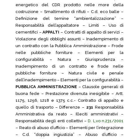
energetico del CDR prodotto nelle more della
costruzione – Smaltimento di rifiuti – C.d. eco balle –
Definizione del temine “ambientalizzazione” –
Responsabilità dell’appaltatore – Limiti – Uso di
cementifici –
APPALTI
– Contratti di appalto di servizi –
Violazione degli obblighi assunti – Inadempimento di
un contratto con la Pubblica Amministrazione – Frode
nelle pubbliche forniture – Elementi per la
configurabilità – Natura – Giurisprudenza –
Inadempimento di un contratto e frode nelle
pubbliche forniture – Natura civile e penale
dell’inadempimento – Elementi per la configurabilità –
PUBBLICA AMMINISTRAZIONE
– Clausole generali di
buona fede – Prestazione divenuta inesigibile – Artt.
1175, 1256, 1218 e 1375 c.c.- Contratto di appalto e
quello di trasporto – Differenze –
231
Responsabilità
Amministrativa da reato – Illeciti amministrativi –
Responsabilità degli enti collettivi –
D. L.vo n.231/2001
– Reato di abuso d’ufficio – Elementi per l’integrazione
– C.d. “doppia ingiustizia” – Abuso d’ufficio –