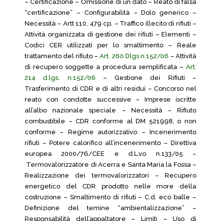
– Certificazione – Omissione di un dato – Reato di falsa
“certificazione” – Configurabilità – Dolo generico –
Necessità – Artt 110, 479 cp. – Traffico illecito di rifiuti –
Attività organizzata di gestione dei rifiuti – Elementi –
Codici CER utilizzati per lo smaltimento – Reale
trattamento del rifiuto –
Art. 260 Dlgs n.152/06
– Attività
di recupero soggette a procedura semplificata –
Art.
214 d.lgs. n.152/06
– Gestione dei Rifiuti –
Trasferimento di CDR e di altri residui – Concorso nel
reato con condotte successive – Imprese iscritte
all’albo nazionale speciale – Necessità – Rifiuto
combustibile – CDR conforme al DM 521998, o non
conforme – Regime autorizzativo – Incenerimento
rifiuti – Potere calorifico all’incenerimento – Direttiva
europea 2000/76/CEE e d.L.vo n.133/05 –
Termovalorizzatore di Acerra e Santa Maria la Fossa –
Realizzazione dei termovalorizzatori – Recupero
energetico del CDR prodotto nelle more della
costruzione – Smaltimento di rifiuti – C.d. eco balle –
Definizione del temine “ambientalizzazione” –
Responsabilità dell’appaltatore – Limiti – Uso di