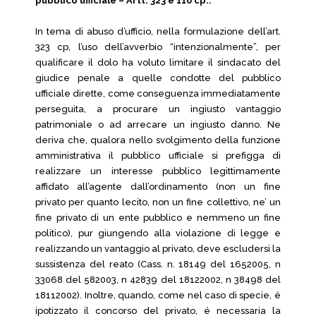
pubblico ufficiale – Artt. 323 e 110 cp..
In tema di abuso d’ufficio, nella formulazione dell’art.
323 cp, l’uso dell’avverbio “intenzionalmente”, per
qualificare il dolo ha voluto limitare il sindacato del
giudice penale a quelle condotte del pubblico
ufficiale dirette, come conseguenza immediatamente
perseguita, a procurare un ingiusto vantaggio
patrimoniale o ad arrecare un ingiusto danno. Ne
deriva che, qualora nello svolgimento della funzione
amministrativa il pubblico ufficiale si prefigga di
realizzare un interesse pubblico legittimamente
affidato all’agente dall’ordinamento (non un fine
privato per quanto lecito, non un fine collettivo, ne’ un
fine privato di un ente pubblico e nemmeno un fine
politico), pur giungendo alla violazione di legge e
realizzando un vantaggio al privato, deve escludersi la
sussistenza del reato (Cass. n. 18149 del 1652005, n
33068 del 582003, n 42839 del 18122002, n 38498 del
18112002). Inoltre, quando, come nel caso di specie, é
ipotizzato il concorso del privato, é necessaria la