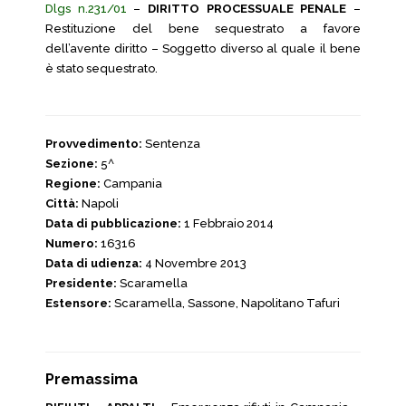
Dlgs n.231/01
–
DIRITTO PROCESSUALE PENALE
–
Restituzione del bene sequestrato a favore
dell’avente diritto – Soggetto diverso al quale il bene
è stato sequestrato.
Provvedimento:
Sentenza
Sezione:
5^
Regione:
Campania
Città:
Napoli
Data di pubblicazione:
1 Febbraio 2014
Numero:
16316
Data di udienza:
4 Novembre 2013
Presidente:
Scaramella
Estensore:
Scaramella, Sassone, Napolitano Tafuri
Premassima