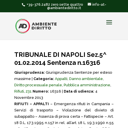
+39-376.2482 zero sette quattro
info-at-
@ambientediritto.it
TRIBUNALE DI NAPOLI Sez.5^
01.02.2014 Sentenza n.16316
Giurisprudenza:
Giurisprudenza Sentenze per esteso
massime |
Categoria:
Appalti
,
Danno ambientale
,
Diritto processuale penale
,
Pubblica amministrazione
,
Rifiuti
,
231
Numero:
16316 |
Data di udienza:
4
Novembre 2013
RIFIUTI – APPALTI
– Emergenza rifiuti in Campania –
Servizi di trasporto – Violazione del divieto di
subappalto – Assenza di prova certa – Fattispecie – Art.
18 D.L. 17.3.1995 n.157 in rel. all’art. 18 L. 19.3.1990 n.55