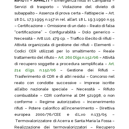
RIFIUTI – APPALTI
– Emergenza rifiuti in Campania –
Servizi di trasporto – Violazione del divieto di
subappalto – Assenza di prova certa – Fattispecie – Art.
18 D.L. 17.3.1995 n.157 in rel. all’art. 18 L. 19.3.1990 n.55
– Certificazione – Omissione di un dato – Reato di falsa
“certificazione” – Configurabilità – Dolo generico –
Necessità – Artt 110, 479 cp. – Traffico illecito di rifiuti –
Attività organizzata di gestione dei rifiuti – Elementi –
Codici CER utilizzati per lo smaltimento – Reale
trattamento del rifiuto –
Art. 260 Dlgs n.152/06
– Attività
di recupero soggette a procedura semplificata –
Art.
214 d.lgs. n.152/06
– Gestione dei Rifiuti –
Trasferimento di CDR e di altri residui – Concorso nel
reato con condotte successive – Imprese iscritte
all’albo nazionale speciale – Necessità – Rifiuto
combustibile – CDR conforme al DM 521998, o non
conforme – Regime autorizzativo – Incenerimento
rifiuti – Potere calorifico all’incenerimento – Direttiva
europea 2000/76/CEE e d.L.vo n.133/05 –
Termovalorizzatore di Acerra e Santa Maria la Fossa –
Realizzazione dei termovalorizzatori – Recupero