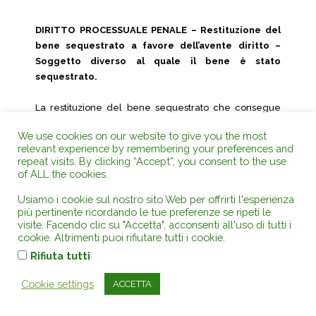
DIRITTO PROCESSUALE PENALE – Restituzione del
bene sequestrato a favore dell’avente diritto –
Soggetto diverso al quale il bene è stato
sequestrato.
La restituzione del bene sequestrato che consegue
come effetto della perdita di efficacia di esso, a
We use cookies on our website to give you the most
seguito di sentenza di proscioglimento o di non luogo
relevant experience by remembering your preferences and
a procedere, va disposta a favore dell’avente diritto
repeat visits. By clicking “Accept”, you consent to the use
che, in ipotesi, puo’ essere anche un soggetto diverso
of ALL the cookies.
da quello al quale il bene è stato sequestrato (Cass. VI
Usiamo i cookie sul nostro sito Web per offrirti l'esperienza
2/5/-22 /8/2013 n.35320).
più pertinente ricordando le tue preferenze se ripeti le
visite. Facendo clic su "Accetta", acconsenti all'uso di tutti i
Pres. Est. Scaramella Est. Sassone, Napolitano Tafuri, Imp.
cookie. Altrimenti puoi rifiutare tutti i cookie.
Romiti ed altri
.
Rifiuta tutti
Cookie settings
ACCETTA
Allegato