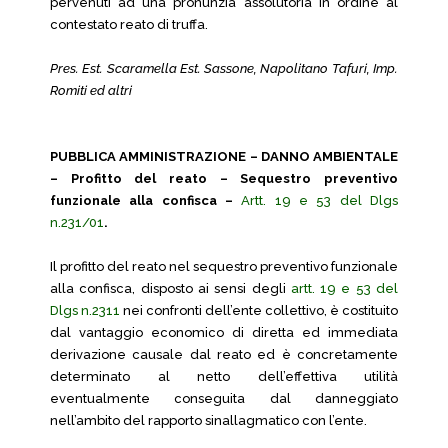
pervenuti ad una pronunzia assolutoria in ordine al
contestato reato di truffa.
Pres. Est. Scaramella Est. Sassone, Napolitano Tafuri, Imp.
Romiti ed altri
PUBBLICA AMMINISTRAZIONE – DANNO AMBIENTALE
– Profitto del reato – Sequestro preventivo
funzionale alla confisca –
Artt. 19 e 53 del Dlgs
n.231/01
.
Il profitto del reato nel sequestro preventivo funzionale
alla confisca, disposto ai sensi degli
artt. 19 e 53 del
Dlgs n.2311
nei confronti dell’ente collettivo, è costituito
dal vantaggio economico di diretta ed immediata
derivazione causale dal reato ed è concretamente
determinato al netto dell’effettiva utilità
eventualmente conseguita dal danneggiato
nell’ambito del rapporto sinallagmatico con l’ente.