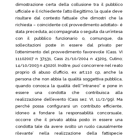
dimostrazione certa della collusione tra il pubblico
ufficiale e il richiedente l’atto illegittimo, la quale deve
risultare dal contesto fattuale che dimostri che la
richiesta – coincidente col provvedimento adottato- é
stata preceduta, accompagnata o seguita da un’intesa
con il pubblico funzionario o, comunque, da
sollecitazioni poste in essere dal privato per
l’ottenimento del provvedimento favorevole (Cass. VI
11102007 n 37531, Cass 21/10/2004 n 43205, Cutino;
14/10/2003 n 43020). Inoltre, puo’ concorrere nel reato
proprio di abuso d’ufficio, ex art.110 cp, anche la
persona che non abbia la qualità soggettiva pubblica,
quando conosca la qualità dell'”intraneo” e pone in
essere una condotta che contribuisca alla
realizzazione dell’evento (Cass sez. VI, 11/2/99). Ma
perché possa configurarsi un contributo efficiente,
idoneo a fondare la responsabilità concorsuale,
occorre che il privato abbia posto in essere una
condotta tale da avere svolto un ruolo causalmente
rilevante’ nella realizzazione della fattispecie