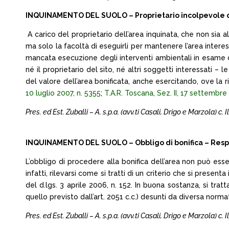
INQUINAMENTO DEL SUOLO – Proprietario incolpevole dell’
A carico del proprietario dell’area inquinata, che non sia a
ma solo la facoltà di eseguirli per mantenere l’area interes
mancata esecuzione degli interventi ambientali in esame
né il proprietario del sito, né altri soggetti interessati 
del valore dell’area bonificata, anche esercitando, ove la 
10 luglio 2007, n. 5355
;
T.A.R. Toscana, Sez. II, 17 settembre
Pres. ed Est. Zuballi – A. s.p.a. (avv.ti Casali, Drigo e Marzola) c. I
INQUINAMENTO DEL SUOLO – Obbligo di bonifica – Responsa
L’obbligo di procedere alla bonifica dell’area non può esse
infatti, rilevarsi come si tratti di un criterio che si present
del d.lgs. 3 aprile 2006, n. 152. In buona sostanza, si tr
quello previsto dall’art. 2051 c.c.) desunti da diversa nor
Pres. ed Est. Zuballi – A. s.p.a. (avv.ti Casali, Drigo e Marzola) c. I