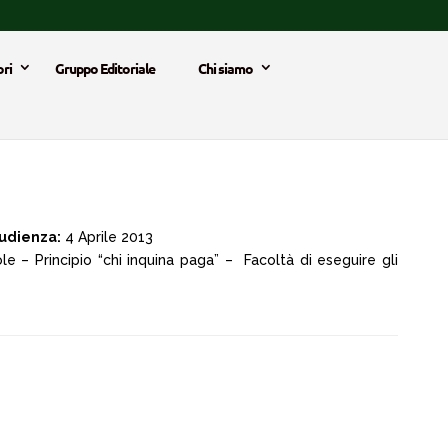
ri
Gruppo Editoriale
Chi siamo
 udienza:
4 Aprile 2013
e – Principio “chi inquina paga” – Facoltà di eseguire gli