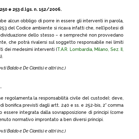
50 e 253 d.lgs. n. 152/2006.
be alcun obbligo di porre in essere gli interventi in parola,
53 del Codice ambiente si ricava infatti che, nell’ipotesi di
individuazione dello stesso – e sempreché non provvedano
te, che potrà rivalersi sul soggetto responsabile nei limiti
ti dei medesimi interventi (
T.A.R. Lombardia, Milano, Sez. II,
).
.ti Baldo e De Ciantis) e altri (n.c.)
.
che regolamenta la responsabilità civile del custode); deve,
i di bonifica previsti dagli artt. 240 e ss. e 252-bis, 2° comma
to essere integrata dalla sovrapposizione di principi (come
enuto normativo improntato a ben diversi principi.
.ti Baldo e De Ciantis) e altri (n.c.)