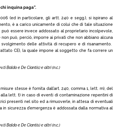
chi inquina paga”.
006 (ed in particolare, gli artt. 240 e segg.), si ispirano al
amento, è a carico unicamente di colui che di tale situazione
non può essere invece addossato al proprietario incolpevole,
e non può, perciò, imporre ai privati che non abbiano alcuna
o svolgimento delle attività di recupero e di risanamento.
l Trattato CE), la quale impone al soggetto che fa correre un
.ti Baldo e De Ciantis) e altri (n.c.)
 misure stesse è fornita dall’art. 240, comma 1, lett. m), del
la lett. t) in caso di eventi di contaminazione repentini di
ici presenti nel sito ed a rimuoverle, in attesa di eventuali
essa in sicurezza d’emergenza è addossata dalla normativa al
.ti Baldo e De Ciantis) e altri (n.c.)