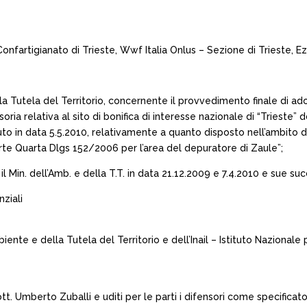
nfartigianato di Trieste, Wwf Italia Onlus – Sezione di Trieste, Ezi
la Tutela del Territorio, concernente il provvedimento finale di ado
ia relativa al sito di bonifica di interesse nazionale di “Trieste” 
o in data 5.5.2010, relativamente a quanto disposto nell’ambito del
te Quarta Dlgs 152/2006 per l’area del depuratore di Zaule”;
l Min. dell’Amb. e della T.T. in data 21.12.2009 e 7.4.2010 e sue suc
ziali
mbiente e della Tutela del Territorio e dell’Inail – Istituto Nazionale
tt. Umberto Zuballi e uditi per le parti i difensori come specificat