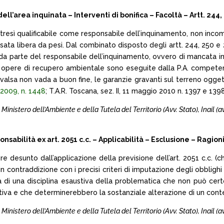
area inquinata – Interventi di bonifica – Facoltà – Artt. 244, 2
ltresì qualificabile come responsabile dell’inquinamento, non incom
sata libera da pesi. Dal combinato disposto degli artt. 244, 250 e 2
 da parte del responsabile dell’inquinamento, ovvero di mancata 
– le opere di recupero ambientale sono eseguite dalla P.A. competen
rivalsa non vada a buon fine, le garanzie gravanti sul terreno ogget
 2009, n. 1448
; T.A.R. Toscana, sez. II, 11 maggio 2010 n. 1397 e 1398
l Ministero dell’Ambiente e della Tutela del Territorio (Avv. Stato), Inail (avv
bilità ex art. 2051 c.c. – Applicabilità – Esclusione – Ragioni
re desunto dall’applicazione della previsione dell’art. 2051 c.c. (
a in contraddizione con i precisi criteri di imputazione degli obbligh
atta di una disciplina esaustiva della problematica che non può cer
mativa e che determinerebbero la sostanziale alterazione di un cont
l Ministero dell’Ambiente e della Tutela del Territorio (Avv. Stato), Inail (avv