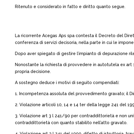
Ritenuto e considerato in fatto e diritto quanto segue.
La ricorrente Acegas Aps spa contesta il Decreto del Diret
conferenza di servizi decisoria, nella parte in cui le impon
Dopo aver spiegato di gestire l’impianto di depurazione rile
Nonostante la richiesta di provvedere in autotutela ex art 
propria decisione.
A sostegno deduce i motivi di seguito compendiati:
1. Incompetenza assoluta del provvedimento gravato; il Di
2. Violazione articoli 10, 14 e 14 ter della legge 241 del 1
3. Violazione art 3 l 241/90 per contraddittorietà e non un
contraddittorietà con quanto stabilito nell’atto gravato.
4. Violazione art 3 l 241 del 1990, difetto di istruttoria,