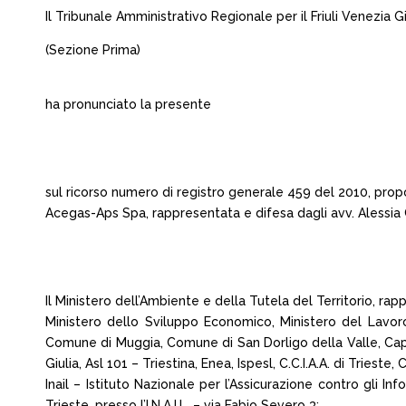
Il Tribunale Amministrativo Regionale per il Friuli Venezia Gi
(Sezione Prima)
ha pronunciato la presente
sul ricorso numero di registro generale 459 del 2010, prop
Acegas-Aps Spa, rappresentata e difesa dagli avv. Alessia C
Il Ministero dell’Ambiente e della Tutela del Territorio, ra
Ministero dello Sviluppo Economico, Ministero del Lavoro e
Comune di Muggia, Comune di San Dorligo della Valle, Capita
Giulia, Asl 101 – Triestina, Enea, Ispesl, C.C.I.A.A. di Trieste
Inail – Istituto Nazionale per l’Assicurazione contro gli I
Trieste, presso l’I.N.A.I.L. – via Fabio Severo 3;