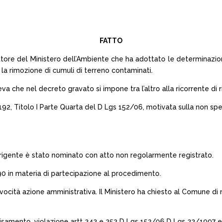
FATTO
tore del Ministero dell’Ambiente che ha adottato le determinazioni
e la rimozione di cumuli di terreno contaminati.
va che nel decreto gravato si impone tra l’altro alla ricorrente di
192, Titolo I Parte Quarta del D Lgs 152/06, motivata sulla non spe
rigente è stato nominato con atto non regolarmente registrato.
990 in materia di partecipazione al procedimento.
ivocità azione amministrativa. Il Ministero ha chiesto al Comune di
 travisamento, violazione artt 242 e 252 D Lgs 152/06 D Lgs 22/1997 