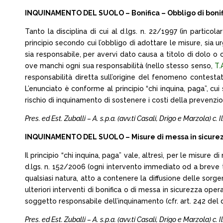
INQUINAMENTO DEL SUOLO – Bonifica – Obbligo di bonifica
Tanto la disciplina di cui al d.lgs. n. 22/1997 (in particola
principio secondo cui l’obbligo di adottare le misure, sia u
sia responsabile, per avervi dato causa a titolo di dolo o 
ove manchi ogni sua responsabilità (nello stesso senso,
T.
responsabilità diretta sull’origine del fenomeno contesta
L’enunciato è conforme al principio “chi inquina, paga”, cui
rischio di inquinamento di sostenere i costi della prevenzio
Pres. ed Est. Zuballi – A. s.p.a. (avv.ti Casali, Drigo e Marzola) c. I
INQUINAMENTO DEL SUOLO – Misure di messa in sicurezza
Il principio “chi inquina, paga” vale, altresì, per le misure
d.lgs. n. 152/2006 (ogni intervento immediato od a breve te
qualsiasi natura, atto a contenere la diffusione delle sorge
ulteriori interventi di bonifica o di messa in sicurezza op
soggetto responsabile dell’inquinamento (cfr. art. 242 del d.l
Pres. ed Est. Zuballi – A. s.p.a. (avv.ti Casali, Drigo e Marzola) c. I