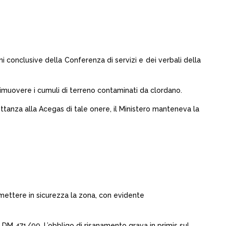
 conclusive della Conferenza di servizi e dei verbali della
 rimuovere i cumuli di terreno contaminati da clordano.
ttanza alla Acegas di tale onere, il Ministero manteneva la
 mettere in sicurezza la zona, con evidente
e DM 471/99. L’obbligo di risanamento grava in primis sul