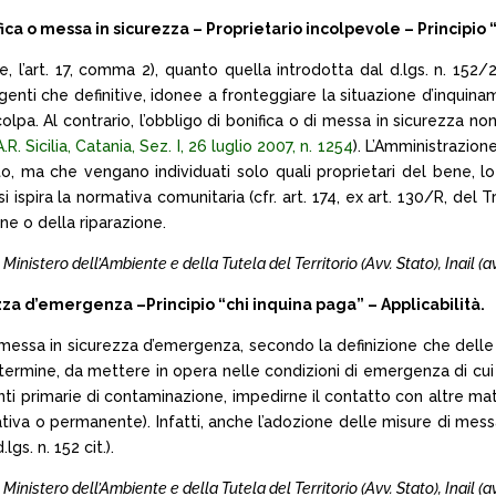
 o messa in sicurezza – Proprietario incolpevole – Principio “
re, l’art. 17, comma 2), quanto quella introdotta dal d.lgs. n. 152/2
rgenti che definitive, idonee a fronteggiare la situazione d’inquin
colpa. Al contrario, l’obbligo di bonifica o di messa in sicurezza 
A.R. Sicilia, Catania, Sez. I, 26 luglio 2007, n. 1254
). L’Amministrazion
to, ma che vengano individuati solo quali proprietari del bene, l
 si ispira la normativa comunitaria (cfr. art. 174, ex art. 130/R, de
ne o della riparazione.
l Ministero dell’Ambiente e della Tutela del Territorio (Avv. Stato), Inail (avv
 d’emergenza –Principio “chi inquina paga” – Applicabilità.
 di messa in sicurezza d’emergenza, secondo la definizione che delle
rmine, da mettere in opera nelle condizioni di emergenza di cui al
nti primarie di contaminazione, impedirne il contatto con altre matr
erativa o permanente). Infatti, anche l’adozione delle misure di m
gs. n. 152 cit.).
l Ministero dell’Ambiente e della Tutela del Territorio (Avv. Stato), Inail (avv