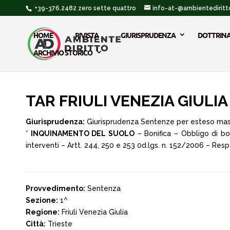
+39-376.2482 zero sette quattro
info-at-@ambientediritto
HOME
RIVISTA
GIURISPRUDENZA
DOTTRIN
ARCHIVIO STORICO
TAR FRIULI VENEZIA GIULIA 
Giurisprudenza:
Giurisprudenza Sentenze per esteso ma
*
INQUINAMENTO DEL SUOLO
– Bonifica – Obbligo di bo
interventi – Artt. 244, 250 e 253 0d.lgs. n. 152/2006 – Respo
Provvedimento:
Sentenza
Sezione:
1^
Regione:
Friuli Venezia Giulia
Città:
Trieste