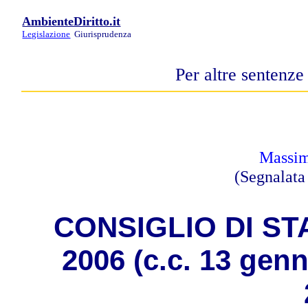
AmbienteDiritto.it
Legislazione
Giurisprudenza
Per altre sentenze
Massim
(Segnalata
C
ONSIGLIO DI STA
2006 (c.c. 13 gen