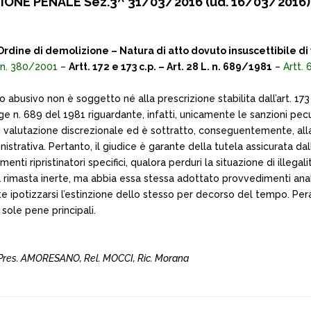
ONE PENALE Sez.3^ 31/03/2016 (ud. 16/03/2016)
rdine di demolizione – Natura di atto dovuto insuscettibile di 
 n. 380/2001
–
Artt. 172 e 173 c.p. – Art. 28 L. n. 689/1981
–
Artt. 
to abusivo non è soggetto né alla prescrizione stabilita dall’art. 17
ge n. 689 del 1981 riguardante, infatti, unicamente le sanzioni pecuniar
valutazione discrezionale ed è sottratto, conseguentemente, alla dis
istrativa. Pertanto, il giudice è garante della tutela assicurata dal
ti ripristinatori specifici, qualora perduri la situazione di illegal
a rimasta inerte, ma abbia essa stessa adottato provvedimenti analo
ipotizzarsi l’estinzione dello stesso per decorso del tempo. Peral
e sole pene principali.
) Pres. AMORESANO, Rel. MOCCI, Ric. Morana