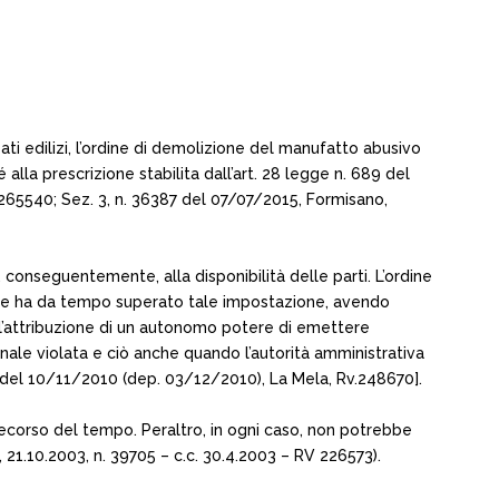
i edilizi, l’ordine di demolizione del manufatto abusivo
 alla prescrizione stabilita dall’art. 28 legge n. 689 del
v. 265540; Sez. 3, n. 36387 del 07/07/2015, Formisano,
, conseguentemente, alla disponibilità delle parti. L’ordine
Corte ha da tempo superato tale impostazione, avendo
te l’attribuzione di un autonomo potere di emettere
penale violata e ciò anche quando l’autorità amministrativa
6 del 10/11/2010 (dep. 03/12/2010), La Mela, Rv.248670].
decorso del tempo. Peraltro, in ogni caso, non potrebbe
 3, 21.10.2003, n. 39705 – c.c. 30.4.2003 – RV 226573).