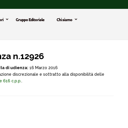
ri
Gruppo Editoriale
Chi siamo
za n.12926
ta di udienza:
16 Marzo 2016
zione discrezionale e sottratto alla disponibilità delle
 e 616 c.p.p.
.