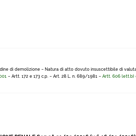
rdine di demolizione – Natura di atto dovuto insuscettibile di valuta
2001
– Artt. 172 e 173 c.p. – Art. 28 L. n. 689/1981 –
Artt. 606 lett.b)