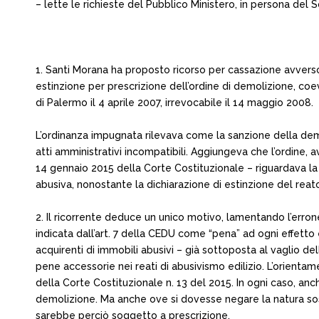
– lette le richieste del Pubblico Ministero, in persona del
1. Santi Morana ha proposto ricorso per cassazione avverso 
estinzione per prescrizione dell’ordine di demolizione, co
di Palermo il 4 aprile 2007, irrevocabile il 14 maggio 2008.
L’ordinanza impugnata rilevava come la sanzione della demo
atti amministrativi incompatibili. Aggiungeva che l’ordine,
14 gennaio 2015 della Corte Costituzionale – riguardava la d
abusiva, nonostante la dichiarazione di estinzione del reat
2. Il ricorrente deduce un unico motivo, lamentando l’erro
indicata dall’art. 7 della CEDU come “pena” ad ogni effetto 
acquirenti di immobili abusivi – già sottoposta al vaglio de
pene accessorie nei reati di abusivismo edilizio. L’orient
della Corte Costituzionale n. 13 del 2015. In ogni caso, anch
demolizione. Ma anche ove si dovesse negare la natura sost
sarebbe perciò soggetto a prescrizione.