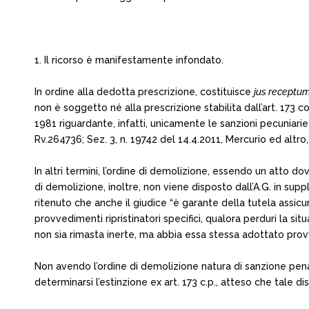
1. Il ricorso è manifestamente infondato.
In ordine alla dedotta prescrizione, costituisce
jus receptu
non è soggetto né alla prescrizione stabilita dall’art. 173 c
1981 riguardante, infatti, unicamente le sanzioni pecuniarie
Rv.264736; Sez. 3, n. 19742 del 14.4.2011, Mercurio ed altro
In altri termini, l’ordine di demolizione, essendo un atto d
di demolizione, inoltre, non viene disposto dall’A.G. in s
ritenuto che anche il giudice “è garante della tutela assicu
provvedimenti ripristinatori specifici, qualora perduri la si
non sia rimasta inerte, ma abbia essa stessa adottato prov
Non avendo l’ordine di demolizione natura di sanzione pena
determinarsi l’estinzione ex art. 173 c.p., atteso che tale di