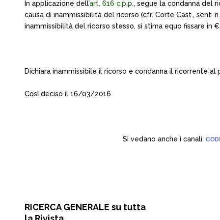
In applicazione dell’
art. 616 c.p.p.
, segue la condanna del r
causa di inammissibilità del ricorso (cfr. Corte Cast., sen
inammissibilità del ricorso stesso, si stima equo fissare in €
Dichiara inammissibile il ricorso e condanna il ricorrente
Così deciso il 16/03/2016
Si vedano anche i canali:
CODI
RICERCA GENERALE su tutta
la Rivista.