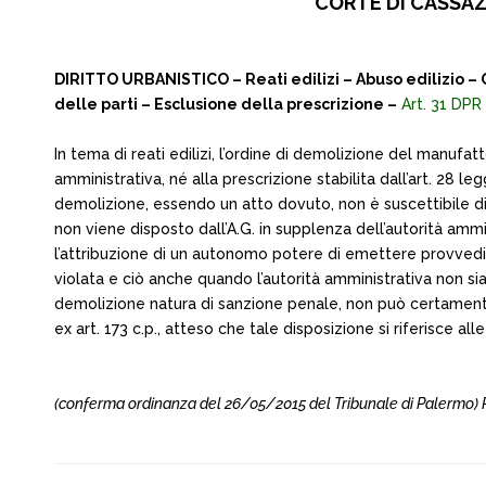
CORTE DI CASSAZI
DIRITTO URBANISTICO – Reati edilizi – Abuso edilizio – O
delle parti – Esclusione della prescrizione –
Art. 31 DPR
In tema di reati edilizi, l’ordine di demolizione del manufat
amministrativa, né alla prescrizione stabilita dall’art. 28 leg
demolizione, essendo un atto dovuto, non è suscettibile di 
non viene disposto dall’A.G. in supplenza dell’autorità ammin
l’attribuzione di un autonomo potere di emettere provvedimen
violata e ciò anche quando l’autorità amministrativa non si
demolizione natura di sanzione penale, non può certamente 
ex art. 173 c.p., atteso che tale disposizione si riferisce all
(conferma ordinanza del 26/05/2015 del Tribunale di Palermo