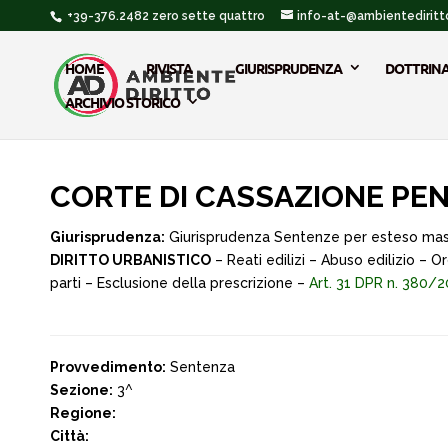
+39-376.2482 zero sette quattro
info-at-@ambientediritto
HOME
RIVISTA
GIURISPRUDENZA
DOTTRIN
ARCHIVIO STORICO
CORTE DI CASSAZIONE PENA
Giurisprudenza:
Giurisprudenza Sentenze per esteso ma
DIRITTO URBANISTICO
– Reati edilizi – Abuso edilizio – O
parti – Esclusione della prescrizione –
Art. 31 DPR n. 380/
Provvedimento:
Sentenza
Sezione:
3^
Regione:
Città: