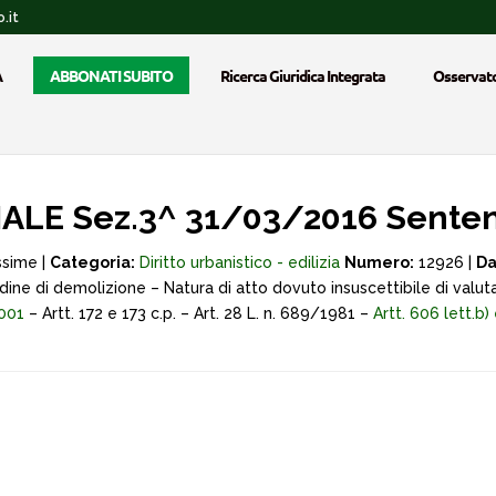
.it
A
ABBONATI SUBITO
Ricerca Giuridica Integrata
Osservato
LE Sez.3^ 31/03/2016 Senten
ssime |
Categoria:
Diritto urbanistico - edilizia
Numero:
12926 |
Da
rdine di demolizione – Natura di atto dovuto insuscettibile di valuta
2001
– Artt. 172 e 173 c.p. – Art. 28 L. n. 689/1981 –
Artt. 606 lett.b)