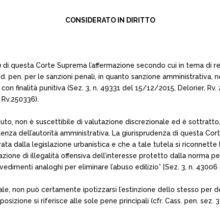
CONSIDERATO IN DIRITTO
m
di questa Corte Suprema l’affermazione secondo cui in tema di reat
od. pen. per le sanzioni penali, in quanto sanzione amministrativa, né
 con finalità punitiva (Sez. 3, n. 49331 del 15/12/2015, Delorier, R
, Rv.250336).
ovuto, non è suscettibile di valutazione discrezionale ed è sottratto
upplenza dell’autorità amministrativa. La giurisprudenza di questa 
rata dalla legislazione urbanistica e che a tale tutela si riconnet
tuazione di illegalità offensiva dell’interesse protetto dalla norma 
vedimenti analoghi per eliminare l’abuso edilizio” [Sez. 3, n. 4300
le, non può certamente ipotizzarsi l’estinzione dello stesso per 
sposizione si riferisce alle sole pene principali (cfr. Cass. pen. sez.