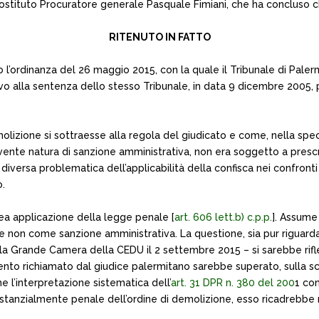
 Sostituto Procuratore generale Pasquale Fimiani, che ha concluso ch
RITENUTO IN FATTO
l’ordinanza del 26 maggio 2015, con la quale il Tribunale di Palerm
evo alla sentenza dello stesso Tribunale, in data 9 dicembre 2005
lizione si sottraesse alla regola del giudicato e come, nella spec
 avente natura di sanzione amministrativa, non era soggetto a prescr
iversa problematica dell’applicabilità della confisca nei confronti 
o.
nea applicazione della legge penale [
art. 606 lett.b) c.p.p.
]. Assume
e non come sanzione amministrativa. La questione, sia pur riguardan
lla Grande Camera della CEDU il 2 settembre 2015 – si sarebbe rifle
amento richiamato dal giudice palermitano sarebbe superato, sulla s
e l’interpretazione sistematica dell’
art. 31 DPR n. 380 del 200
1 con
anzialmente penale dell’ordine di demolizione, esso ricadrebbe nel