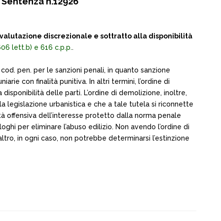
 Sentenza n.12926
valutazione discrezionale e sottratto alla disponibilità
606 lett.b) e 616 c.p.p.
.
3 cod. pen. per le sanzioni penali, in quanto sanzione
ie con finalità punitiva. In altri termini, l’ordine di
ponibilità delle parti. L’ordine di demolizione, inoltre,
la legislazione urbanistica e che a tale tutela si riconnette
ità offensiva dell’interesse protetto dalla norma penale
ghi per eliminare l’abuso edilizio. Non avendo l’ordine di
tro, in ogni caso, non potrebbe determinarsi l’estinzione