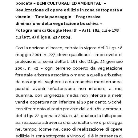
boscata – BENI CULTURALI ED AMBIENTALI –
Realizzazione di opere edilizie in zona sottoposta a
vincolo – Tutela paesaggio – Progressiva
diminuzione della vegetazione boschiva –
Fotogrammi di Google Hearth – Artt. 181, c.1 e 178
c.1 lett. a) d.lgs n. 42/2004.
Con la nozione di bosco, entrata in vigore del D.Lgs. 18
maggio 2001, n. 227, deve qualificarsi – meritevole di
protezione ai sensi dell’art. 181 del D.Lgs. 22 gennaio
2004, n. 42 – ogni terreno coperto da vegetazione
forestale arborea associata o meno a quella arbustiva,
da castagneti, sughereti o da macchia mediterranea,
purché aventi un’estensione non inferiore a mq.
duemila, con larghezza media non inferiore a metri
venti e copertura non inferiore al 20 per cento. Sicché,
con riferimento al reato previsto dall’art. 181, comma 1,
del d.lgs. 22 gennaio 2004 n. 42, qualora la fattispecie
sia realizzata attraverso una condotta che si protragga
nel tempo, (come nel caso di realizzazione di opere
edilizie in zona sottoposta a vincolo), si è in presenza di