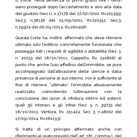
o, infine, nella sentenza di primo grado ove i lavori
siano proseguiti dopo l’accertamento e sino alla data
del giudizio (Sez.U, n.17178 del 27/02/2002, Rv.221399;
Sez.3, n.38136 del 25/09/2001, Rv.220351; Sez.3,
n.29974 del 06/05/2014, Rv.260498).
Questa Corte ha, inoltre, affermato che deve ritenersi
ultimato solo l’edificio concretamente funzionale che
possegga tutti i requisiti di agibilità o abitabilità (Sez. 3,
n. 40033 del 18/10/2011, Cappello, Rv. 250826) al
punto che anche l’uso effettivo dell’immobile, se pure
accompagnato dall’attivazione delle utenze e dalla
presenza di persone al suo interno, non è sufficiente al
fine di ritenere “ultimato” l’immobile abusivamente
realizzato, coincidendo l’ultimazione con la
conclusione dei lavori di rifinitura interni ed esterni,
quali gli intonaci e gli infissi (Sez. 3, n. 39733 del
18/10/2011, Ventura, Rv. 251424; Sez. 3, n.48002 del
17/09/2014, Rv.261153).
Si tratta di un principio affermato anche con
riferimento al reato previsto dall’ art. 181, comma 1, del