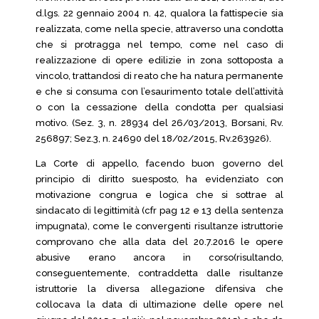
d.lgs. 22 gennaio 2004 n. 42, qualora la fattispecie sia
realizzata, come nella specie, attraverso una condotta
che si protragga nel tempo, come nel caso di
realizzazione di opere edilizie in zona sottoposta a
vincolo, trattandosi di reato che ha natura permanente
e che si consuma con l’esaurimento totale dell’attività
o con la cessazione della condotta per qualsiasi
motivo. (Sez. 3, n. 28934 del 26/03/2013, Borsani, Rv.
256897; Sez.3, n. 24690 del 18/02/2015, Rv.263926).
La Corte di appello, facendo buon governo del
principio di diritto suesposto, ha evidenziato con
motivazione congrua e logica che si sottrae al
sindacato di legittimità (cfr pag 12 e 13 della sentenza
impugnata), come le convergenti risultanze istruttorie
comprovano che alla data del 20.7.2016 le opere
abusive erano ancora in corso(risultando,
conseguentemente, contraddetta dalle risultanze
istruttorie la diversa allegazione difensiva che
collocava la data di ultimazione delle opere nel