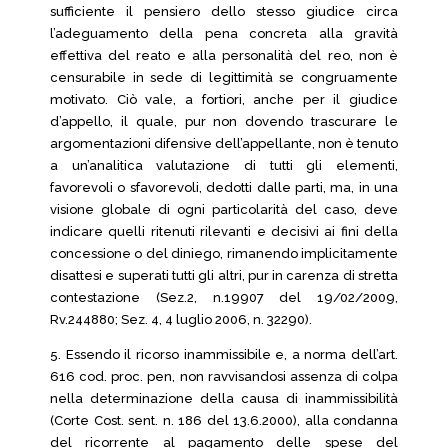
sufficiente il pensiero dello stesso giudice circa
l’adeguamento della pena concreta alla gravità
effettiva del reato e alla personalità del reo, non è
censurabile in sede di legittimità se congruamente
motivato. Ciò vale, a fortiori, anche per il giudice
d’appello, il quale, pur non dovendo trascurare le
argomentazioni difensive dell’appellante, non è tenuto
a un’analitica valutazione di tutti gli elementi,
favorevoli o sfavorevoli, dedotti dalle parti, ma, in una
visione globale di ogni particolarità del caso, deve
indicare quelli ritenuti rilevanti e decisivi ai fini della
concessione o del diniego, rimanendo implicitamente
disattesi e superati tutti gli altri, pur in carenza di stretta
contestazione (Sez.2, n.19907 del 19/02/2009,
Rv.244880; Sez. 4, 4 luglio 2006, n. 32290).
5. Essendo il ricorso inammissibile e, a norma dell’art.
616 cod. proc. pen, non ravvisandosi assenza di colpa
nella determinazione della causa di inammissibilità
(Corte Cost. sent. n. 186 del 13.6.2000), alla condanna
del ricorrente al pagamento delle spese del