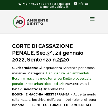
+39-376.2482 zero sette quattro
info-at-
@ambientediritto.it
CORTE DI CASSAZIONE
PENALE, Sez.3^, 24 gennaio
2022, Sentenza n.2520
Giurisprudenza:
Giurisprudenza Sentenze per esteso
massime |
Categoria:
Beni culturali ed ambientali
,
Boschi e macchia mediterranea
,
Diritto processuale
penale
,
Diritto urbanistico - edilizia
Numero:
2520 |
Data di udienza:
14 Dicembre 2021
BOSCHI E MACCHIA MEDITERRANEA
– Accertamento
sulla natura boschiva dell’area – Definizione di zona
boscata –
BENI CULTURALI ED AMBIENTALI
–