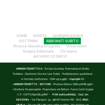
HOME
RIVISTA
GIURISPRUDENZA
DOTTRINA
ABBONATI SUBITO
Ricerca Giuridica Integrata
Osservatori
Gruppo Editoriale
Chi siamo
ARCHIVIO STORICO
AMBIENTEDIRITTO.it
- Rivista Giuridica Telematica di Diritto
Pubblico - Electronic Review Law Public - Pubblicazione quotidiana
in formato elettronico - ISSN 1974-9562 -
Copyright
AD
-
AMBIENTEDIRITTO - EDITORE
- (Prefisso Editore ISBN 978-88-3360)
- Direttore Responsabile, Proprietario ed Editore: Fulvio Conti Guglia
- C.F.: CNTFLV64H26L308W -
P.IVA 02601280833 - Cod. Un.
66OZKW1 -
Via Filangeri, 19 - 98078 Tortorici ME -
(C.C. REA):
182841
- Tel +39-376.2482 zero sette quattro - Fax digitale +39