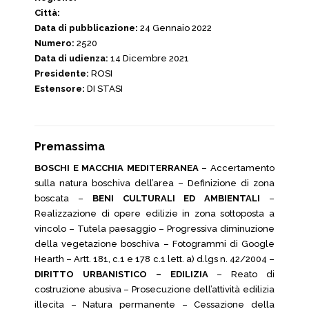
Città:
Data di pubblicazione:
24 Gennaio 2022
Numero:
2520
Data di udienza:
14 Dicembre 2021
Presidente:
ROSI
Estensore:
DI STASI
Premassima
BOSCHI E MACCHIA MEDITERRANEA
– Accertamento
sulla natura boschiva dell’area – Definizione di zona
boscata –
BENI CULTURALI ED AMBIENTALI
–
Realizzazione di opere edilizie in zona sottoposta a
vincolo – Tutela paesaggio – Progressiva diminuzione
della vegetazione boschiva – Fotogrammi di Google
Hearth – Artt. 181, c.1 e 178 c.1 lett. a) d.lgs n. 42/2004 –
DIRITTO URBANISTICO – EDILIZIA
– Reato di
costruzione abusiva – Prosecuzione dell’attività edilizia
illecita – Natura permanente – Cessazione della