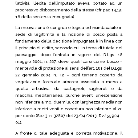
l’attività illecita dell’imputato aveva portato ad un
progressivo disboscamento della stessa (cfr pag 14,15,
16 della sentenza impugnata).
La motivazione è congrua e logica ed insindacabile in
sede di legittimità e la nozione di bosco posta a
fondamento della decisione impugnata è in linea con
il principio di diritto, secondo cui, in tema di tutela del
paesaggio, dopo l’entrata in vigore del D.Lgs. 18
maggio 2001, n. 227, deve qualificarsi come bosco –
meritevole di protezione ai sensi dell’art. 181 del D.Lgs.
22 gennaio 2004, n. 42 – ogni terreno coperto da
vegetazione forestale arborea associata o meno a
quella arbustiva, da castagneti, sughereti o da
macchia mediterranea, purché aventi un’estensione
non inferiore a mq. duemila, con larghezza media non
inferiore a metri venti e copertura non inferiore al 20
per cento (Sez.3, n. 32807 del 23/04/2013, Rv.255904 –
01).
A fronte di tale adeguata e corretta motivazione, il