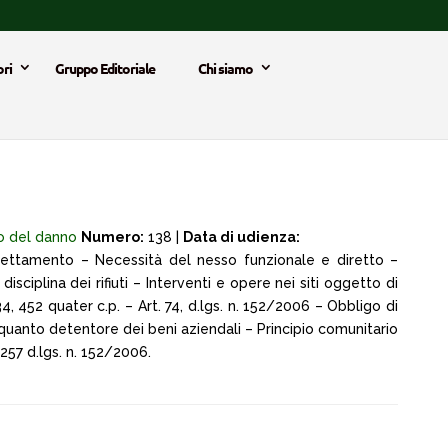
ri
Gruppo Editoriale
Chi siamo
o del danno
Numero:
138 |
Data di udienza:
llettamento – Necessità del nesso funzionale e diretto –
disciplina dei rifiuti – Interventi e opere nei siti oggetto di
4, 452 quater c.p. – Art. 74, d.lgs. n. 152/2006 – Obbligo di
n quanto detentore dei beni aziendali – Principio comunitario
257 d.lgs. n. 152/2006.