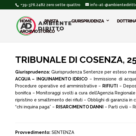
+39-376.2482 zero sette quattro
info-at-@ambientediritto
HOME
RIVISTA
GIURISPRUDENZA
DOTTRIN
ARCHIVIO STORICO
TRIBUNALE DI COSENZA, 25 
Giurisprudenza:
Giurisprudenza Sentenze per esteso ma
ACQUA – INQUINAMENTO IDRICO
– Immissione di acque 
Procedure operative ed amministrative –
RIFIUTI
– Deposit
bonifica – Monitoraggi svolti a cura dell’Agenzia Regionale 
ripristino e smaltimento dei rifiuti – Obblighi di garanzia 
“chi inquina paga” –
RISARCIMENTO DANNI
– Parti civili –
Provvedimento:
SENTENZA