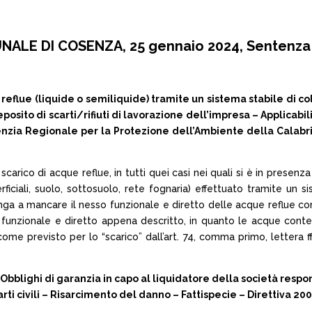
NALE DI COSENZA, 25 gennaio 2024, Sentenza 
lue (liquide o semiliquide) tramite un sistema stabile di co
ito di scarti/rifiuti di lavorazione dell’impresa – Applicabilità 
nzia Regionale per la Protezione dell’Ambiente della Calabria (A
o scarico di acque reflue, in tutti quei casi nei quali si è in presen
rficiali, suolo, sottosuolo, rete fognaria) effettuato tramite un 
ga a mancare il nesso funzionale e diretto delle acque reflue con il 
sso funzionale e diretto appena descritto, in quanto le acque con
 come previsto per lo “scarico” dall’art. 74, comma primo, lettera f
i – Obblighi di garanzia in capo al liquidatore della società re
rti civili – Risarcimento del danno – Fattispecie – Direttiva 20