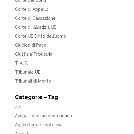
Corte dei Conti
Corte di Appello
Corte di Cassazione
Corte di Giustizia UE
Corte UE Diritti dell’uomo
Giudice di Pace
Giustizia Tributaria
T. A. R.
Tribunale UE
Tribunali di Merito
Categorie – Tag
231
Acqua – Inquinamento idrico
Agricoltura e zootecnia
Appalti