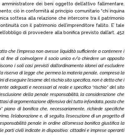
ed amministratore dei beni oggetto dell’attivo fallimentare,
ento; ciò in conformità al principio comunitario “chi inquina
ca sottesa alla relazione che intercorre tra il patrimonio
ntinuità con il patrimonio dell’imprenditore fallito. E’ tale
dell’obbligo di provvedere alla bonifica previsto dall’art. 452
atto che l’impresa non avesse liquidità sufficiente a contenere i
, al fine di coinvolgere il socio unico e/o chiedere un apposito
scono i soli casi previsti dall’ordinamento idonei ad escludere
ante la riserva di legge che permea la materia penale, compresa la
i di eseguire l’esame del rischio sito specifica, non è detto che i
nte adeguati e necessari al reale e specifico “rischio” del sito
l’esclusione della penale responsabilità, la considerazione che
ttasi di argomentazione difensiva del tutto infondata, posto che
piano di bonifica che, necessariamente, richiede specifiche
ma, l’elaborazione e, di seguito, l’esecuzione di un progetto di
responsabilità penale in ordine all’omessa bonifica giustifica la
parti civili indicate in dispositivo: cittadini e imprese operanti