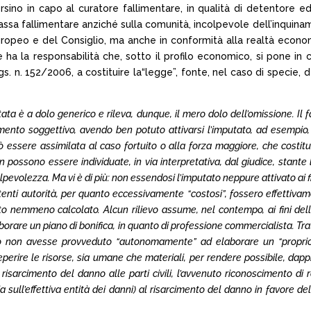
 persino in capo al curatore fallimentare, in qualità di detentore 
massa fallimentare anziché sulla comunità, incolpevole dell’inquinam
ropeo e del Consiglio, ma anche in conformità alla realtà economi
 ha la responsabilità che, sotto il profilo economico, si pone in co
.lgs. n. 152/2006, a costituire la“legge”, fonte, nel caso di specie, 
ata è a dolo generico e rileva, dunque, il mero dolo dell’omissione. Il f
’elemento soggettivo, avendo ben potuto attivarsi l’imputato, ad esempio
essere assimilata al caso fortuito o alla forza maggiore, che costitui
tà” non possono essere individuate, in via interpretativa, dal giudice, st
lpevolezza. Ma vi è di più: non essendosi l’imputato neppure attivato ai fin
enti autorità, per quanto eccessivamente “costosi”, fossero effettivame
ato nemmeno calcolato. Alcun rilievo assume, nel contempo, ai fini del
borare un piano di bonifica, in quanto di professione commercialista. Tra
to non avesse provveduto “autonomamente” ad elaborare un “proprio” 
rire le risorse, sia umane che materiali, per rendere possibile, dappri
l risarcimento del danno alle parti civili, l’avvenuto riconoscimento di 
ll’effettiva entità dei danni) al risarcimento del danno in favore delle 