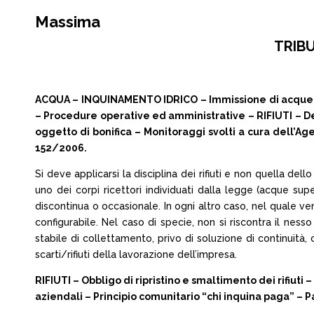
Massima
TRIBU
ACQUA – INQUINAMENTO IDRICO – Immissione di acque ref
– Procedure operative ed amministrative – RIFIUTI – Depos
oggetto di bonifica – Monitoraggi svolti a cura dell’Age
152/2006.
Si deve applicarsi la disciplina dei rifiuti e non quella dell
uno dei corpi ricettori individuati dalla legge (acque supe
discontinua o occasionale. In ogni altro caso, nel quale ven
configurabile. Nel caso di specie, non si riscontra il ne
stabile di collettamento, privo di soluzione di continuità,
scarti/rifiuti della lavorazione dell’impresa.
RIFIUTI – Obbligo di ripristino e smaltimento dei rifiut
aziendali – Principio comunitario “chi inquina paga” – Pa