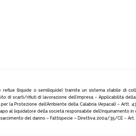
reflue (liquide o semiliquide) tramite un sistema stabile di co
o di scarti/rifiuti di lavorazione dell’impresa – Applicabilità della 
per la Protezione dell’Ambiente della Calabria (Arpacal) – Artt. 43
in capo al liquidatore della società responsabile dell’inquinamento i
 Risarcimento del danno – Fattispecie – Direttiva 2004/35/CE – Art. 