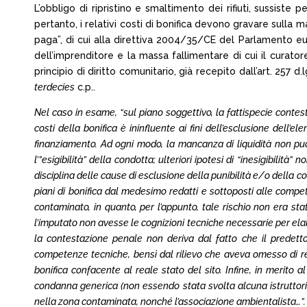
L’obbligo di ripristino e smaltimento dei rifiuti, sussiste
pertanto, i relativi costi di bonifica devono gravare sulla 
paga”, di cui alla direttiva 2004/35/CE del Parlamento eu
dell’imprenditore e la massa fallimentare di cui il curatore
principio di diritto comunitario, già recepito dall’art. 257 d
terdecies
c.p..
Nel caso in esame, “sul piano soggettivo, la fattispecie contest
costi della bonifica è ininfluente ai fini dell’esclusione dell
finanziamento. Ad ogni modo, la mancanza di liquidità non può 
l’”esigibilità” della condotta; ulteriori ipotesi di “inesigibili
disciplina delle cause di esclusione della punibilità e/o della co
piani di bonifica dal medesimo redatti e sottoposti alle compet
contaminato, in quanto, per l’appunto, tale rischio non era st
l’imputato non avesse le cognizioni tecniche necessarie per ela
la contestazione penale non deriva dal fatto che il predet
competenze tecniche, bensì dal rilievo che aveva omesso di repe
bonifica confacente al reale stato del sito. Infine, in merito a
condanna generica (non essendo stata svolta alcuna istruttoria su
nella zona contaminata, nonché l’associazione ambientalista…”.