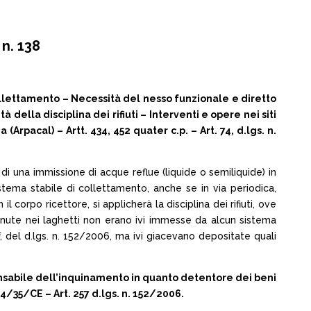
n. 138
llettamento – Necessità del nesso funzionale e diretto
della disciplina dei rifiuti – Interventi e opere nei siti
rpacal) – Artt. 434, 452 quater c.p. – Art. 74, d.lgs. n.
za di una immissione di acque reflue (liquide o semiliquide) in
sistema stabile di collettamento, anche se in via periodica,
corpo ricettore, si applicherà la disciplina dei rifiuti, ove
tenute nei laghetti non erano ivi immesse da alcun sistema
f, del d.lgs. n. 152/2006, ma ivi giacevano depositate quali
sponsabile dell’inquinamento in quanto detentore dei beni
04/35/CE – Art. 257 d.lgs. n. 152/2006.