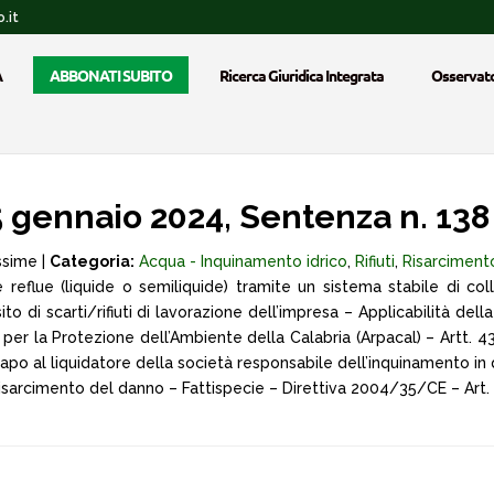
.it
A
ABBONATI SUBITO
Ricerca Giuridica Integrata
Osservato
gennaio 2024, Sentenza n. 138
ssime |
Categoria:
Acqua - Inquinamento idrico
,
Rifiuti
,
Risarciment
reflue (liquide o semiliquide) tramite un sistema stabile di co
o di scarti/rifiuti di lavorazione dell’impresa – Applicabilità della 
per la Protezione dell’Ambiente della Calabria (Arpacal) – Artt. 43
in capo al liquidatore della società responsabile dell’inquinamento i
 Risarcimento del danno – Fattispecie – Direttiva 2004/35/CE – Art. 