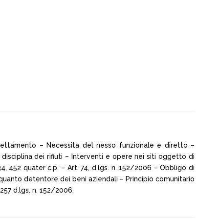
llettamento – Necessità del nesso funzionale e diretto –
disciplina dei rifiuti – Interventi e opere nei siti oggetto di
4, 452 quater c.p. – Art. 74, d.lgs. n. 152/2006 – Obbligo di
n quanto detentore dei beni aziendali – Principio comunitario
257 d.lgs. n. 152/2006.