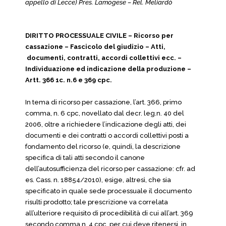
appello di Lecce) Pres. Lamogese – Rel. Meliardò
DIRITTO PROCESSUALE CIVILE – Ricorso per
cassazione – Fascicolo del giudizio – Atti,
documenti, contratti, accordi collettivi ecc. –
Individuazione ed indicazione della produzione –
Artt. 366 1c. n.6 e 369 cpc.
In tema di ricorso per cassazione, l’art. 366, primo
comma, n. 6 cpc, novellato dal decr. leg.n. 40 del
2006, oltre a richiedere l’indicazione degli atti, dei
documenti e dei contratti o accordi collettivi posti a
fondamento del ricorso (e, quindi, la descrizione
specifica di tali atti secondo il canone
dell’autosufficienza del ricorso per cassazione: cfr. ad
es. Cass. n. 18854/2010), esige, altresì, che sia
specificato in quale sede processuale il documento
risulti prodotto; tale prescrizione va correlata
all’ulteriore requisito di procedibilità di cui all’art. 369
secondo comma n. 4 cpc, per cui deve ritenersi, in