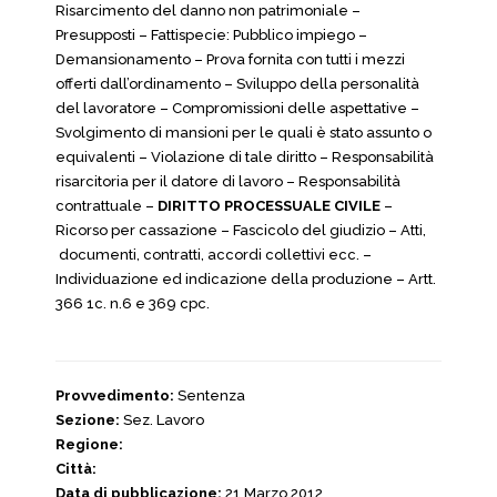
Risarcimento del danno non patrimoniale –
Presupposti – Fattispecie: Pubblico impiego –
Demansionamento – Prova fornita con tutti i mezzi
offerti dall’ordinamento – Sviluppo della personalità
del lavoratore – Compromissioni delle aspettative –
Svolgimento di mansioni per le quali è stato assunto o
equivalenti – Violazione di tale diritto – Responsabilità
risarcitoria per il datore di lavoro – Responsabilità
contrattuale –
DIRITTO PROCESSUALE CIVILE
–
Ricorso per cassazione – Fascicolo del giudizio – Atti,
documenti, contratti, accordi collettivi ecc. –
Individuazione ed indicazione della produzione – Artt.
366 1c. n.6 e 369 cpc.
Provvedimento:
Sentenza
Sezione:
Sez. Lavoro
Regione:
Città:
Data di pubblicazione:
21 Marzo 2012