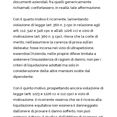
documenti aziendali, fra quelli genericamente
richiamati, confortassero, in realtà, tale affermazione.
Con il quarto motivo il ricorrente, lamentando
violazione di legge (art. 360 n. 3 cpc in relazione agli
artt. 112, 342 e 346 cpc e all’alt. 1226 cc) e vizio di
motivazione (art. 360 n. 5 cpc), rileva che la corte di
merito, nell’assumere la carenza di prova sull’an
debeatur, fosse incorsa nel vizio di ultrapetizione,
essendosi l’Azienda, nelle proprie difese limitata a
sostenere l’insussistenza di ragioni di danno, non per i
criteri di liquidazione adottati ma solo in
considerazione delle altre mansioni svolte dal
dipendente.
Con il quinto motivo, prospettando ancora violazione di
legge (artt. 1223 e 1226 cc e 112 cpc) e vizio di
motivazione, il ricorrente osserva che se il ricorso alla
liquidazione equitativa non esonera il danneggiato
dall’onere di provare il danno sofferto, non può
esimere, tuttavia, il giudice dall’obbligo di ricorrere ad