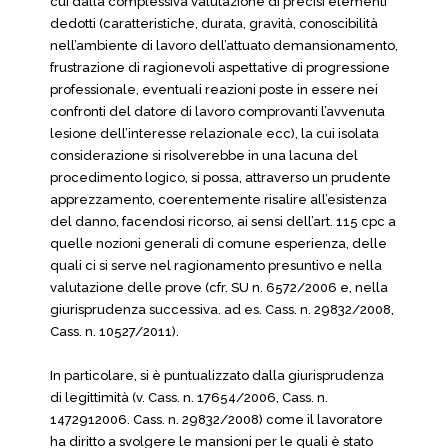
cui dalla complessiva valutazione di precisi elementi
dedotti (caratteristiche, durata, gravità, conoscibilità
nell’ambiente di lavoro dell’attuato demansionamento,
frustrazione di ragionevoli aspettative di progressione
professionale, eventuali reazioni poste in essere nei
confronti del datore di lavoro comprovanti l’avvenuta
lesione dell’interesse relazionale ecc), la cui isolata
considerazione si risolverebbe in una lacuna del
procedimento logico, si possa, attraverso un prudente
apprezzamento, coerentemente risalire all’esistenza
del danno, facendosi ricorso, ai sensi dell’art. 115 cpc a
quelle nozioni generali di comune esperienza, delle
quali ci si serve nel ragionamento presuntivo e nella
valutazione delle prove (cfr. SU n. 6572/2006 e, nella
giurisprudenza successiva. ad es. Cass. n. 29832/2008,
Cass. n. 10527/2011).
In particolare, si è puntualizzato dalla giurisprudenza
di legittimità (v. Cass. n. 17654/2006, Cass. n.
1472912006. Cass. n. 29832/2008) come il lavoratore
ha diritto a svolgere le mansioni per le quali è stato