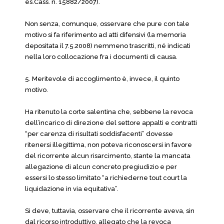
es.Cass. n. 15882/2007).
Non senza, comunque, osservare che pure con tale
motivo si fa riferimento ad atti difensivi (la memoria
depositata il 7.5.2008) nemmeno trascritti, né indicati
nella loro collocazione fra i documenti di causa.
5. Meritevole di accoglimento è, invece, il quinto
motivo.
Ha ritenuto la corte salentina che, sebbene la revoca
dell’incarico di direzione del settore appalti e contratti
“per carenza di risultati soddisfacenti” dovesse
ritenersi illegittima, non poteva riconoscersi in favore
del ricorrente alcun risarcimento, stante la mancata
allegazione di alcun concreto pregiudizio e per
essersi lo stesso limitato “a richiederne tout court la
liquidazione in via equitativa”.
Si deve, tuttavia, osservare che il ricorrente aveva, sin
dal ricorso introduttivo, allegato che la revoca