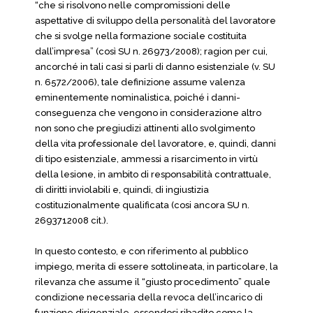
“che si risolvono nelle compromissioni delle
aspettative di sviluppo della personalità del lavoratore
che si svolge nella formazione sociale costituita
dall’impresa” (così SU n. 26973/2008); ragion per cui,
ancorché in tali casi si parli di danno esistenziale (v. SU
n. 6572/2006), tale definizione assume valenza
eminentemente nominalistica, poiché i danni-
conseguenza che vengono in considerazione altro
non sono che pregiudizi attinenti allo svolgimento
della vita professionale del lavoratore, e, quindi, danni
di tipo esistenziale, ammessi a risarcimento in virtù
della lesione, in ambito di responsabilità contrattuale,
di diritti inviolabili e, quindi, di ingiustizia
costituzionalmente qualificata (cosi ancora SU n.
2693712008 cit.).
In questo contesto, e con riferimento al pubblico
impiego, merita di essere sottolineata, in particolare, la
rilevanza che assume il “giusto procedimento” quale
condizione necessaria della revoca dell’incarico di
funzione dirigenziale. essendosi ribadito come la