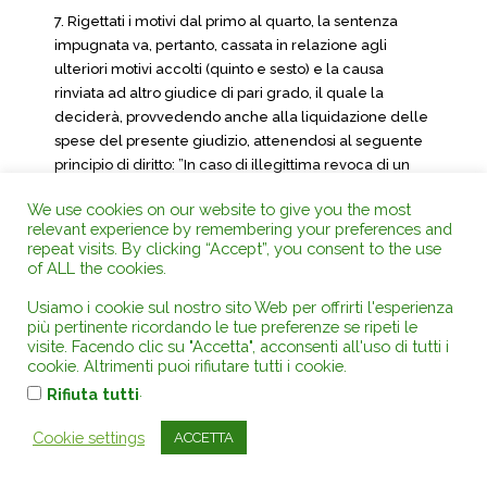
7. Rigettati i motivi dal primo al quarto, la sentenza
impugnata va, pertanto, cassata in relazione agli
ulteriori motivi accolti (quinto e sesto) e la causa
rinviata ad altro giudice di pari grado, il quale la
deciderà, provvedendo anche alla liquidazione delle
spese del presente giudizio, attenendosi al seguente
principio di diritto: ”In caso di illegittima revoca di un
incarico dirigenziale da parte del datore di lavoro
We use cookies on our website to give you the most
pubblico, il diritto del lavoratore al risarcimento del
relevant experience by remembering your preferences and
danno non patrimoniale non può prescindere da una
repeat visits. By clicking “Accept”, you consent to the use
specifica allegazione sulla natura e sulle
of ALL the cookies.
caratteristiche del danno medesimo, ma ben può la
Usiamo i cookie sul nostro sito Web per offrirti l'esperienza
sua dimostrazione in giudizio essere fornita con tutti i
più pertinente ricordando le tue preferenze se ripeti le
mezzi offerti dall’ordinamento, assumendo, peraltro,
visite. Facendo clic su "Accetta", acconsenti all'uso di tutti i
precipuo rilievo la prova per presunzioni, alla luce
cookie. Altrimenti puoi rifiutare tutti i cookie.
dalla complessiva valutazione di precisi elementi in tal
.
Rifiuta tutti
senso significativi (motivazioni e ragioni
dell’illegittimità del provvedimento di revoca,
Cookie settings
ACCETTA
caratteristiche, durata, gravità e conoscibilità
nell’ambiente di lavoro dell’attuato demansionamento,