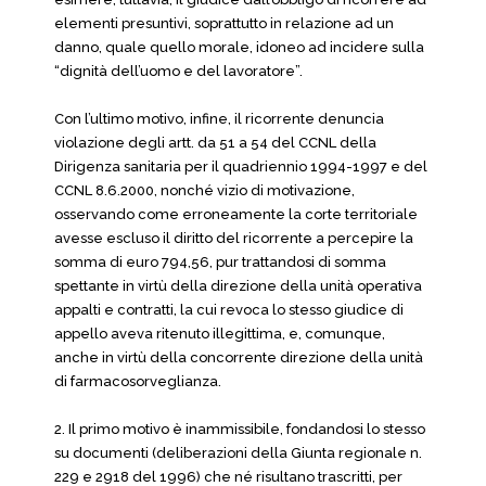
elementi presuntivi, soprattutto in relazione ad un
danno, quale quello morale, idoneo ad incidere sulla
“dignità dell’uomo e del lavoratore”.
Con l’ultimo motivo, infine, il ricorrente denuncia
violazione degli artt. da 51 a 54 del CCNL della
Dirigenza sanitaria per il quadriennio 1994-1997 e del
CCNL 8.6.2000, nonché vizio di motivazione,
osservando come erroneamente la corte territoriale
avesse escluso il diritto del ricorrente a percepire la
somma di euro 794,56, pur trattandosi di somma
spettante in virtù della direzione della unità operativa
appalti e contratti, la cui revoca lo stesso giudice di
appello aveva ritenuto illegittima, e, comunque,
anche in virtù della concorrente direzione della unità
di farmacosorveglianza.
2. Il primo motivo è inammissibile, fondandosi lo stesso
su documenti (deliberazioni della Giunta regionale n.
229 e 2918 del 1996) che né risultano trascritti, per