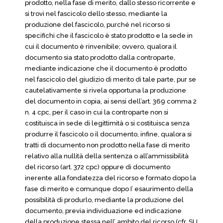
prodotto, nella fase di merito, dallo stesso ricorrente e
si trovi nel fascicolo dello stesso, mediante la
produzione del fascicolo, purché nel ricorso si
specifichi che il fascicolo è stato prodotto e la sede in
cui il documento è rinvenibile; ovvero, qualora il
documento sia stato prodotto dalla controparte,
mediante indicazione che il documento è prodotto
nel fascicolo del giudizio di merito di tale parte, pur se
cautelativamente si rivela opportuna la produzione
del documento in copia, ai sensi dell’art. 369 comma 2
n. 4 cpc, per il caso in cui la controparte non si
costituisca in sede di legittimità o si costituisca senza
produrre il fascicolo o il documento, infine, qualora si
tratti di documento non prodotto nella fase di merito
relativo alla nullità della sentenza o all’ammissibilità
del ricorso (art. 372 cpc) oppure di documento
inerente alla fondatezza del ricorso e formato dopo la
fase di merito e comunque dopo I’ esaurimento della
possibilità di produrlo, mediante la produzione del
documento, previa individuazione ed indicazione
della produzione stessa nell’ ambito del ricorso (cfr. SU