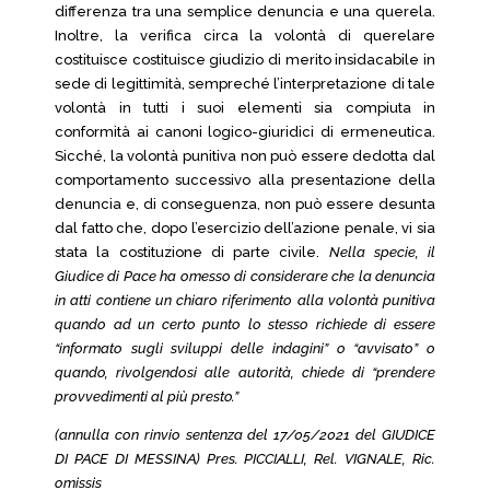
differenza tra una semplice denuncia e una querela.
Inoltre, la verifica circa la volontà di querelare
costituisce costituisce giudizio di merito insidacabile in
sede di legittimità, sempreché l’interpretazione di tale
volontà in tutti i suoi elementi sia compiuta in
conformità ai canoni logico-giuridici di ermeneutica.
Sicché, la volontà punitiva non può essere dedotta dal
comportamento successivo alla presentazione della
denuncia e, di conseguenza, non può essere desunta
dal fatto che, dopo l’esercizio dell’azione penale, vi sia
stata la costituzione di parte civile.
Nella specie, il
Giudice di Pace ha omesso di considerare che la denuncia
in atti contiene un chiaro riferimento alla volontà punitiva
quando ad un certo punto lo stesso richiede di essere
“informato sugli sviluppi delle indagini” o “avvisato” o
quando, rivolgendosi alle autorità, chiede di “prendere
provvedimenti al più presto.”
(annulla con rinvio sentenza del 17/05/2021 del GIUDICE
DI PACE DI MESSINA) Pres. PICCIALLI, Rel. VIGNALE, Ric.
omissis