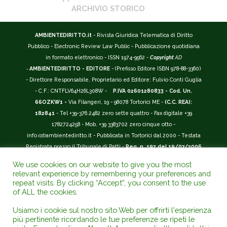
ARCHIVIO STORICO
AMBIENTEDIRITTO.it
- Rivista Giuridica Telematica di Diritto
Pubblico - Electronic Review Law Public - Pubblicazione quotidiana
in formato elettronico - ISSN 1974-9562 -
Copyright
AD
-
AMBIENTEDIRITTO - EDITORE
- (Prefisso Editore ISBN 978-88-3360)
- Direttore Responsabile, Proprietario ed Editore: Fulvio Conti Guglia
- C.F.: CNTFLV64H26L308W -
P.IVA 02601280833 - Cod. Un.
66OZKW1 -
Via Filangeri, 19 - 98078 Tortorici ME -
(C.C. REA):
182841
- Tel +39-376.2482 zero sette quattro - Fax digitale +39
1782724258 - Mob. +39 3383702 zero cinque otto -
info
(at)
ambientediritto.it - Pubblicata in Tortorici dal 2000 - Testata
Registrata presso il Tribunale di Patti -
Reg. n. 197 del 19/07/2006
-
(BarCode 9 771974 956204)
-
R.O.C. n. 44135.
We use cookies on our website to give you the most
__________
relevant experience by remembering your preferences and
La Rivista Giuridica
AMBIENTEDIRITTO.IT
-
ISSN 1974-9562
è
repeat visits. By clicking “Accept”, you consent to the use
of ALL the cookies.
riconosciuta ed inserita nell'Area 12 - (
Classe A
) -
Riviste Scientifiche
Giuridiche.
ANVUR
: Agenzia Nazionale di Valutazione del Sistema
Usiamo i cookie sul nostro sito Web per offrirti l'esperienza
Universitario e della Ricerca (D.P.R. n.76/2010). Valutazione della Qualità della
più pertinente ricordando le tue preferenze se ripeti le
Ricerca (
VQR
); Autovalutazione, Valutazione periodica, Accreditamento (
AVA
);