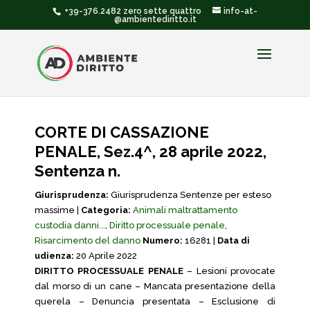
+39-376.2482 zero sette quattro
info-at-
@ambientediritto.it
CORTE DI CASSAZIONE
PENALE, Sez.4^, 28 aprile 2022,
Sentenza n.
Giurisprudenza:
Giurisprudenza Sentenze per esteso
massime |
Categoria:
Animali maltrattamento
custodia danni...
,
Diritto processuale penale
,
Risarcimento del danno
Numero:
16281 |
Data di
udienza:
20 Aprile 2022
DIRITTO PROCESSUALE PENALE
– Lesioni provocate
dal morso di un cane – Mancata presentazione della
querela – Denuncia presentata – Esclusione di