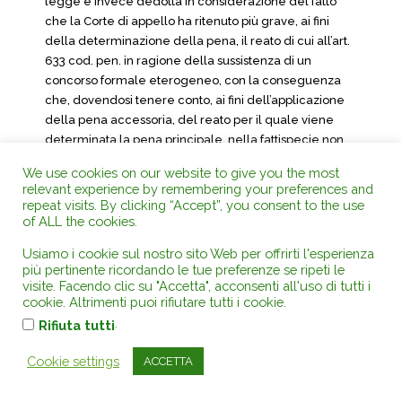
legge è invece dedotta in considerazione del fatto
che la Corte di appello ha ritenuto più grave, ai fini
della determinazione della pena, il reato di cui all’art.
633 cod. pen. in ragione della sussistenza di un
concorso formale eterogeneo, con la conseguenza
che, dovendosi tenere conto, ai fini dell’applicazione
della pena accessoria, del reato per il quale viene
determinata la pena principale, nella fattispecie non
sarebbe stato applicabile l’ordine di demolizione
We use cookies on our website to give you the most
previsto dall’
art. 31 d.P.R. n. 380/01
.
relevant experience by remembering your preferences and
repeat visits. By clicking “Accept”, you consent to the use
3. Anna Moda Carmela PIRAGINIE
of ALL the cookies.
Usiamo i cookie sul nostro sito Web per offrirti l'esperienza
Va premesso che alcuni motivi del ricorso trattano
più pertinente ricordando le tue preferenze se ripeti le
questioni comuni a quelle articolate nel ricorso
visite. Facendo clic su "Accetta", acconsenti all'uso di tutti i
proposto nell’interesse di Paolo BRUNO, cosicché ad
cookie. Altrimenti puoi rifiutare tutti i cookie.
essi può farsi riferimento nella elencazione che segue
.
Rifiuta tutti
e potrà successivamente procedersi ad una
trattazione unitaria.
Cookie settings
ACCETTA
3.1. Ciò posto, va rilevato che con un primo motivo di