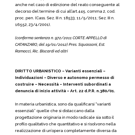
anche nel caso di estinzione del reato conseguente al
decorso del termine di cui all’art.445, comma 2, cod.
proc. pen. (Cass. Sez. III n. 18533, 11/5/2011; Sez. III n.
16552, 23/4/2001).
(conferma sentenza n. 972/2011 CORTE APPELLO di
CATANZARO, del 19/01/2012) Pres. Squassoni, Est.
Ramacci, Ric. Biscardi ed altri
DIRITTO URBANISTICO – Varianti essenziali –
Individuazioni – Diverso e autonomo permesso di
costruire – Necessità – Interventi subordinati a
denuncia di inizio attività – Art. 22 d.P.R. n.380/01.
In materia urbanistica, sono da qualificarsi “varianti
essenziali” quelle che si distaccano dalla
progettazione originaria in modo radicale sia sotto il
profilo qualitativo che quantitativo e si risolvono nella
realizzazione di un’opera completamente diversa da