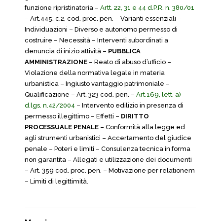
funzione ripristinatoria –
Artt. 22, 31 e 44 d.P.R. n. 380/01
– Art.445, c.2, cod. proc. pen. – Varianti essenziali –
Individuazioni – Diverso e autonomo permesso di
costruire – Necessità – Interventi subordinati a
denuncia di inizio attività –
PUBBLICA
AMMINISTRAZIONE
– Reato di abuso d’ufficio –
Violazione della normativa legale in materia
urbanistica – Ingiusto vantaggio patrimoniale –
Qualificazione – Art. 323 cod. pen. –
Art.169, lett. a)
d.lgs. n.42/2004
– Intervento edilizio in presenza di
permesso illegittimo – Effetti –
D
IRITTO
PROCESSUALE PENALE
– Conformità alla legge ed
agli strumenti urbanistici – Accertamento del giudice
penale – Poteri e limiti – Consulenza tecnica in forma
non garantita – Allegati e utilizzazione dei documenti
– Art. 359 cod. proc. pen. – Motivazione per relationem
– Limiti di legittimità.