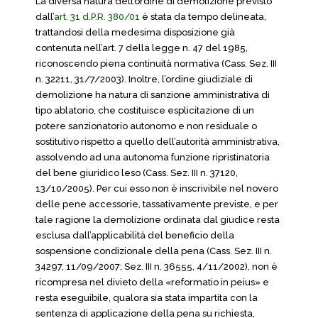
La diversa natura dell’ordine di demolizione previsto
dall’
art. 31 d.P.R. 380/01
è stata da tempo delineata,
trattandosi della medesima disposizione già
contenuta nell’art. 7 della legge n. 47 del 1985,
riconoscendo piena continuità normativa (Cass. Sez. III
n. 32211, 31/7/2003). Inoltre, l’ordine giudiziale di
demolizione ha natura di sanzione amministrativa di
tipo ablatorio, che costituisce esplicitazione di un
potere sanzionatorio autonomo e non residuale o
sostitutivo rispetto a quello dell’autorità amministrativa,
assolvendo ad una autonoma funzione ripristinatoria
del bene giuridico leso (Cass. Sez. III n. 37120,
13/10/2005). Per cui esso non è inscrivibile nel novero
delle pene accessorie, tassativamente previste, e per
tale ragione la demolizione ordinata dal giudice resta
esclusa dall’applicabilità del beneficio della
sospensione condizionale della pena (Cass. Sez. III n.
34297, 11/09/2007; Sez. III n. 36555, 4/11/2002), non è
ricompresa nel divieto della «reformatio in peius» e
resta eseguibile, qualora sia stata impartita con la
sentenza di applicazione della pena su richiesta,