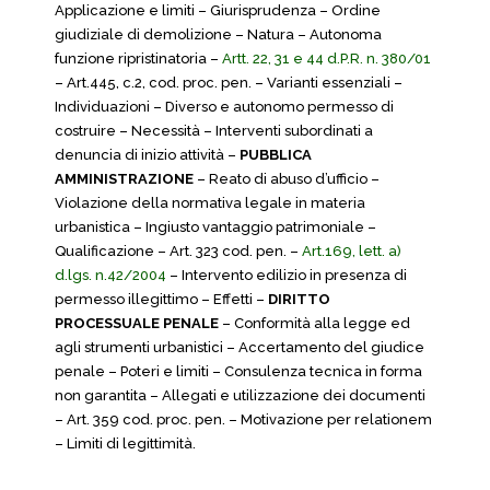
Applicazione e limiti – Giurisprudenza – Ordine
giudiziale di demolizione – Natura – Autonoma
funzione ripristinatoria –
Artt. 22, 31 e 44 d.P.R. n. 380/01
– Art.445, c.2, cod. proc. pen. – Varianti essenziali –
Individuazioni – Diverso e autonomo permesso di
costruire – Necessità – Interventi subordinati a
denuncia di inizio attività –
PUBBLICA
AMMINISTRAZIONE
– Reato di abuso d’ufficio –
Violazione della normativa legale in materia
urbanistica – Ingiusto vantaggio patrimoniale –
Qualificazione – Art. 323 cod. pen. –
Art.169, lett. a)
d.lgs. n.42/2004
– Intervento edilizio in presenza di
permesso illegittimo – Effetti –
D
IRITTO
PROCESSUALE PENALE
– Conformità alla legge ed
agli strumenti urbanistici – Accertamento del giudice
penale – Poteri e limiti – Consulenza tecnica in forma
non garantita – Allegati e utilizzazione dei documenti
– Art. 359 cod. proc. pen. – Motivazione per relationem
– Limiti di legittimità.