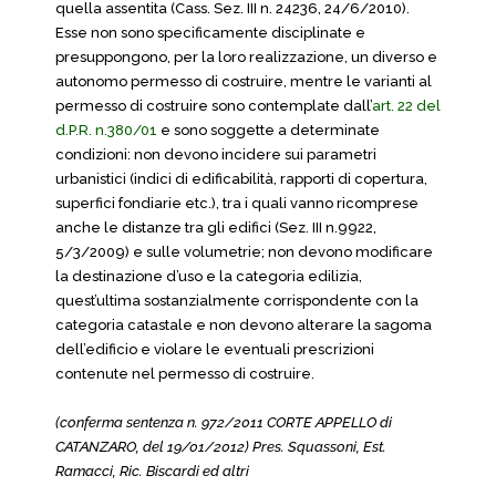
quella assentita
(Cass. Sez. III n. 24236, 24/6/2010)
.
Esse non sono specificamente disciplinate e
presuppongono, per la loro realizzazione, un diverso e
autonomo permesso di costruire, mentre le varianti al
permesso di costruire sono contemplate dall’
art. 22 del
d.P.R. n.380/01
e sono soggette a determinate
condizioni: non devono incidere sui parametri
urbanistici (indici di edificabilità, rapporti di copertura,
superfici fondiarie etc.), tra i quali vanno ricomprese
anche le distanze tra gli edifici (Sez. III n.9922,
5/3/2009) e sulle volumetrie; non devono modificare
la destinazione d’uso e la categoria edilizia,
quest’ultima sostanzialmente corrispondente con la
categoria catastale e non devono alterare la sagoma
dell’edificio e violare le eventuali prescrizioni
contenute nel permesso di costruire.
(conferma sentenza n. 972/2011 CORTE APPELLO di
CATANZARO, del 19/01/2012) Pres. Squassoni, Est.
Ramacci, Ric. Biscardi ed altri