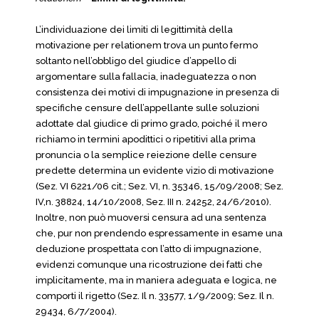
L’individuazione dei limiti di legittimità della
motivazione per relationem trova un punto fermo
soltanto nell’obbligo del giudice d’appello di
argomentare sulla fallacia, inadeguatezza o non
consistenza dei motivi di impugnazione in presenza di
specifiche censure dell’appellante sulle soluzioni
adottate dal giudice di primo grado, poiché il mero
richiamo in termini apodittici o ripetitivi alla prima
pronuncia o la semplice reiezione delle censure
predette determina un evidente vizio di motivazione
(Sez. VI 6221/06 cit.; Sez. VI, n. 35346, 15/09/2008; Sez.
IV,n. 38824, 14/10/2008, Sez. III n. 24252, 24/6/2010).
Inoltre, non può muoversi censura ad una sentenza
che, pur non prendendo espressamente in esame una
deduzione prospettata con l’atto di impugnazione,
evidenzi comunque una ricostruzione dei fatti che
implicitamente, ma in maniera adeguata e logica, ne
comporti il rigetto (Sez. Il n. 33577, 1/9/2009; Sez. Il n.
29434, 6/7/2004).