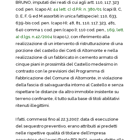
BRUNO, imputati dei reati di cui agli artt. 110, 117, 323
cod. pen. (capo A);
44 lett. c) d.P.R. n. 380/01
(capi B, C,
D, E, F, G ed M assorbiti in unica fattispecie); 110, 633,
639-bis cod. pen. (capo H); 48, 81, 110, 117, 323, 481,
640 comma 1 cod. pen.(capo I); 110 cod. pen.,
169, lett.
a) d.lgs. n.42/2004
(capo L), con riferimento alla
realizzazione di un intervento di ristrutturazione di una
porzione del castello dei Conti di Altomonte e nella
realizzazione di un fabbricato in cemento armato di
cinque piani in prossimità del Castello medesimo in
contrasto con le previsioni del Programma di
Fabbricazione del Comune di Altomonte, in violazione
della fascia di salvaguardia intorno al Castello e senza
rispettare le distanze da altro immobile insistente su
terreno confinante, il tutto sulla base di titoli abilitativi
ritenuti illegittimi.
I fatti, commessi fino al 22.3.2007, data di esecuzione
del sequestro preventivo, erano attribuiti ai predetti
nelle rispettive qualità di titolare dell’impresa
esecutrice dei lavori (Paolo BRUNO), avente diritto alla