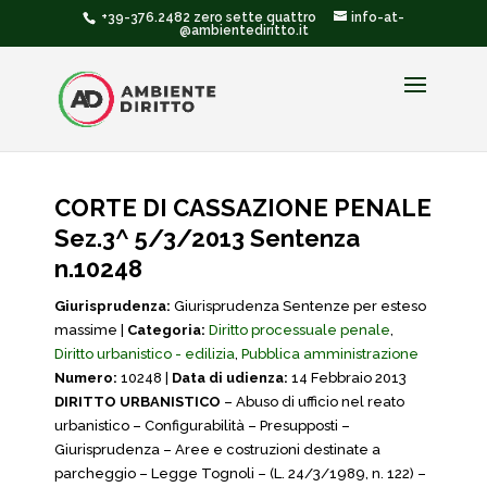
+39-376.2482 zero sette quattro
info-at-
@ambientediritto.it
CORTE DI CASSAZIONE PENALE
Sez.3^ 5/3/2013 Sentenza
n.10248
Giurisprudenza:
Giurisprudenza Sentenze per esteso
massime |
Categoria:
Diritto processuale penale
,
Diritto urbanistico - edilizia
,
Pubblica amministrazione
Numero:
10248 |
Data di udienza:
14 Febbraio 2013
DIRITTO URBANISTICO
– Abuso di ufficio nel reato
urbanistico – Configurabilità – Presupposti –
Giurisprudenza – Aree e costruzioni destinate a
parcheggio – Legge Tognoli – (L. 24/3/1989, n. 122) –