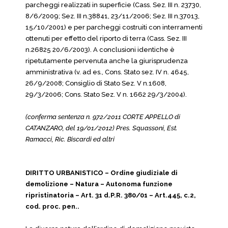
parcheggi realizzati in superficie (Cass. Sez. III n. 23730,
8/6/2009; Sez. III n.38841, 23/11/2006; Sez. III n.37013,
15/10/2001) e per parcheggi costruiti con interramenti
ottenuti per effetto del riporto di terra (Cass. Sez. III
n.26825 20/6/2003). A conclusioni identiche è
ripetutamente pervenuta anche la giurisprudenza
amministrativa (v. ad es., Cons. Stato sez. IV n. 4645,
26/9/2008; Consiglio di Stato Sez. V n.1608,
29/3/2006; Cons. Stato Sez. V n. 1662 29/3/2004).
(conferma sentenza n. 972/2011 CORTE APPELLO di
CATANZARO, del 19/01/2012) Pres. Squassoni, Est.
Ramacci, Ric. Biscardi ed altri
DIRITTO URBANISTICO – Ordine giudiziale di
demolizione – Natura – Autonoma funzione
ripristinatoria – Art. 31 d.P.R. 380/01 – Art.445, c.2,
cod. proc. pen..