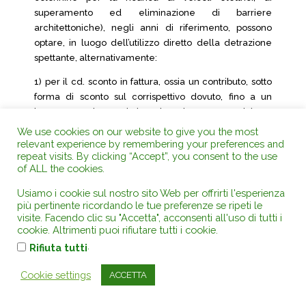
superamento ed eliminazione di barriere
architettoniche), negli anni di riferimento, possono
optare, in luogo dell’utilizzo diretto della detrazione
spettante, alternativamente:
1) per il cd. sconto in fattura, ossia un contributo, sotto
forma di sconto sul corrispettivo dovuto, fino a un
importo massimo pari al corrispettivo stesso, anticipato
dai fornitori che hanno effettuato gli interventi e da
We use cookies on our website to give you the most
questi ultimi recuperato sotto forma di credito
relevant experience by remembering your preferences and
repeat visits. By clicking “Accept”, you consent to the use
d’imposta, di importo pari alla detrazione spettante, a
of ALL the cookies.
sua volta suscettibile di cessione. Con tale
meccanismo, dunque, chi ha commissionato gli
Usiamo i cookie sul nostro sito Web per offrirti l'esperienza
interventi del comma 2 rimane titolare della
più pertinente ricordando le tue preferenze se ripeti le
visite. Facendo clic su "Accetta", acconsenti all'uso di tutti i
detrazione d’imposta, ma ne subisce la riduzione –
cookie. Altrimenti puoi rifiutare tutti i cookie.
anche sino alla totale scomparsa – per la parte in cui
.
Rifiuta tutti
le spese di intervento siano sostenute non da lui, ma
direttamente dal fornitore/esecutore, sotto forma di
Cookie settings
ACCETTA
sconto; questi, per la misura corrispondente, vede
allora sorgere un proprio ed autonomo credito