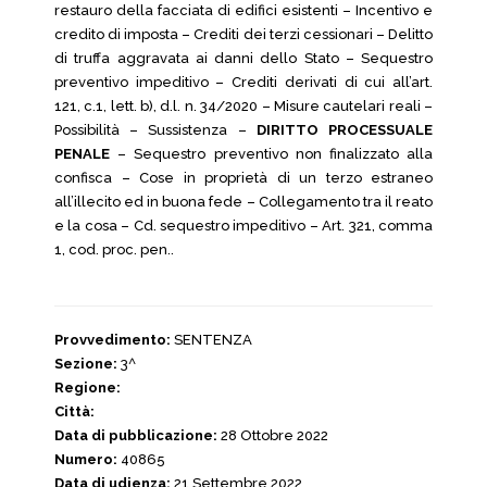
restauro della facciata di edifici esistenti – Incentivo e
credito di imposta – Crediti dei terzi cessionari – Delitto
di truffa aggravata ai danni dello Stato – Sequestro
preventivo impeditivo – Crediti derivati di cui all’art.
121, c.1, lett. b), d.l. n. 34/2020 – Misure cautelari reali –
Possibilità – Sussistenza –
DIRITTO PROCESSUALE
PENALE
– Sequestro preventivo non finalizzato alla
confisca – Cose in proprietà di un terzo estraneo
all’illecito ed in buona fede – Collegamento tra il reato
e la cosa – Cd. sequestro impeditivo – Art. 321, comma
1, cod. proc. pen..
Provvedimento:
SENTENZA
Sezione:
3^
Regione:
Città:
Data di pubblicazione:
28 Ottobre 2022
Numero:
40865
Data di udienza:
21 Settembre 2022