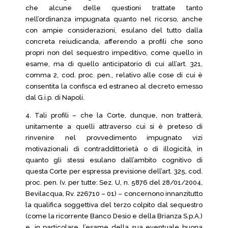
che alcune delle questioni trattate tanto
nell’ordinanza impugnata quanto nel ricorso, anche
con ampie considerazioni, esulano del tutto dalla
concreta reiudicanda, afferendo a profili che sono
propri non del sequestro impeditivo, come quello in
esame, ma di quello anticipatorio di cui all’art. 321,
comma 2, cod. proc. pen., relativo alle cose di cui è
consentita la confisca ed estraneo al decreto emesso
dal G.i.p. di Napoli.
4. Tali profili – che la Corte, dunque, non tratterà,
unitamente a quelli attraverso cui si è preteso di
rinvenire nel provvedimento impugnato vizi
motivazionali di contraddittorietà o di illogicità, in
quanto gli stessi esulano dall’ambito cognitivo di
questa Corte per espressa previsione dell’art. 325, cod.
proc. pen. (v. per tutte: Sez. U, n. 5876 del 28/01/2004,
Bevilacqua, Rv. 226710 – 01) – concernono innanzitutto
la qualifica soggettiva del terzo colpito dal sequestro
(come la ricorrente Banco Desio e della Brianza S.p.A.)
e, in particolare, l’esame della sua eventuale buona