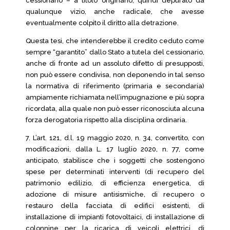
cessionario – a titolo originario, quindi depurato da
qualunque vizio, anche radicale, che avesse
eventualmente colpito il diritto alla detrazione.
Questa tesi, che intenderebbe il credito ceduto come
sempre “garantito” dallo Stato a tutela del cessionario,
anche di fronte ad un assoluto difetto di presupposti,
non può essere condivisa, non deponendo in tal senso
la normativa di riferimento (primaria e secondaria)
ampiamente richiamata nell’impugnazione e più sopra
ricordata, alla quale non può esser riconosciuta alcuna
forza derogatoria rispetto alla disciplina ordinaria.
7. L’art. 121, d.l. 19 maggio 2020, n. 34, convertito, con
modificazioni, dalla L. 17 luglio 2020, n. 77, come
anticipato, stabilisce che i soggetti che sostengono
spese per determinati interventi (di recupero del
patrimonio edilizio, di efficienza energetica, di
adozione di misure antisismiche, di recupero o
restauro della facciata di edifici esistenti, di
installazione di impianti fotovoltaici, di installazione di
colonnine per la ricarica di veicoli elettrici, di