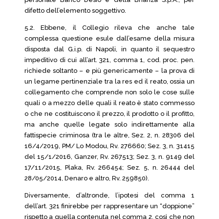
difetto dell’elemento soggettivo.
5.2. Ebbene, il Collegio rileva che anche tale
complessa questione esule dall’esame della misura
disposta dal G.i.p. di Napoli, in quanto il sequestro
impeditivo di cui all’art. 321, comma 1, cod. proc. pen.
richiede soltanto – e più genericamente – la prova di
un legame pertinenziale tra la res ed il reato, ossia un
collegamento che comprende non solo le cose sulle
quali o a mezzo delle quali il reato è stato commesso
o che ne costituiscono il prezzo, il prodotto o il profitto,
ma anche quelle legate solo indirettamente alla
fattispecie criminosa (tra le altre, Sez. 2, n. 28306 del
16/4/2019, PM/ Lo Modou, Rv. 276660; Sez. 3, n. 31415
del 15/1/2016, Ganzer, Rv. 267513; Sez. 3, n. 9149 del
17/11/2015, Plaka, Rv. 266454; Sez. 5, n. 26444 del
28/05/2014, Denaro e altro, Rv. 259850).
Diversamente, d’altronde, l’ipotesi del comma 1
dell’art. 321 finirebbe per rappresentare un “doppione”
rispetto a quella contenuta nel comma 2, così che non