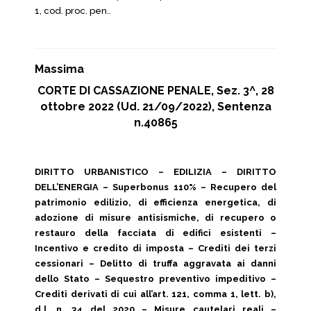
1, cod. proc. pen..
Massima
CORTE DI CASSAZIONE PENALE, Sez. 3^, 28
ottobre 2022 (Ud. 21/09/2022), Sentenza
n.40865
DIRITTO URBANISTICO – EDILIZIA – DIRITTO
DELL’ENERGIA – Superbonus 110% – Recupero del
patrimonio edilizio, di efficienza energetica, di
adozione di misure antisismiche, di recupero o
restauro della facciata di edifici esistenti –
Incentivo e credito di imposta – Crediti dei terzi
cessionari – Delitto di truffa aggravata ai danni
dello Stato – Sequestro preventivo impeditivo –
Crediti derivati di cui all’art. 121, comma 1, lett. b),
d.l. n. 34 del 2020 – Misure cautelari reali –