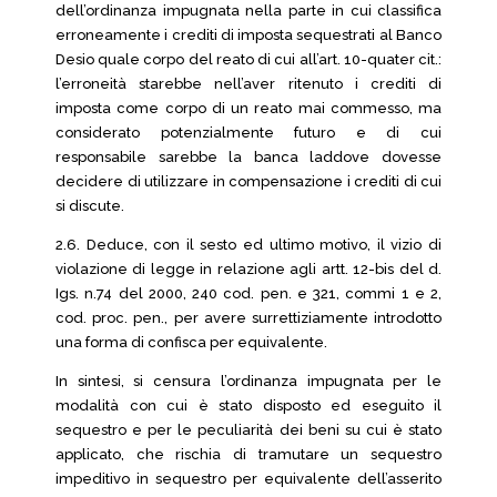
dell’ordinanza impugnata nella parte in cui classifica
erroneamente i crediti di imposta sequestrati al Banco
Desio quale corpo del reato di cui all’art. 10-quater cit.:
l’erroneità starebbe nell’aver ritenuto i crediti di
imposta come corpo di un reato mai commesso, ma
considerato potenzialmente futuro e di cui
responsabile sarebbe la banca laddove dovesse
decidere di utilizzare in compensazione i crediti di cui
si discute.
2.6. Deduce, con il sesto ed ultimo motivo, il vizio di
violazione di legge in relazione agli artt. 12-bis del d.
Igs. n.74 del 2000, 240 cod. pen. e 321, commi 1 e 2,
cod. proc. pen., per avere surrettiziamente introdotto
una forma di confisca per equivalente.
In sintesi, si censura l’ordinanza impugnata per le
modalità con cui è stato disposto ed eseguito il
sequestro e per le peculiarità dei beni su cui è stato
applicato, che rischia di tramutare un sequestro
impeditivo in sequestro per equivalente dell’asserito