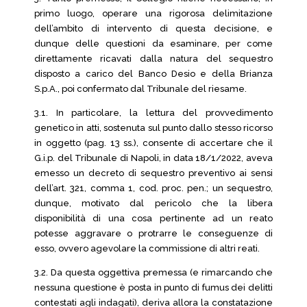
primo luogo, operare una rigorosa delimitazione
dell’ambito di intervento di questa decisione, e
dunque delle questioni da esaminare, per come
direttamente ricavati dalla natura del sequestro
disposto a carico del Banco Desio e della Brianza
S.p.A., poi confermato dal Tribunale del riesame.
3.1. In particolare, la lettura del provvedimento
genetico in atti, sostenuta sul punto dallo stesso ricorso
in oggetto (pag. 13 ss.), consente di accertare che il
G.i.p. del Tribunale di Napoli, in data 18/1/2022, aveva
emesso un decreto di sequestro preventivo ai sensi
dell’art. 321, comma 1, cod. proc. pen.; un sequestro,
dunque, motivato dal pericolo che la libera
disponibilità di una cosa pertinente ad un reato
potesse aggravare o protrarre le conseguenze di
esso, ovvero agevolare la commissione di altri reati.
3.2. Da questa oggettiva premessa (e rimarcando che
nessuna questione è posta in punto di fumus dei delitti
contestati agli indagati), deriva allora la constatazione