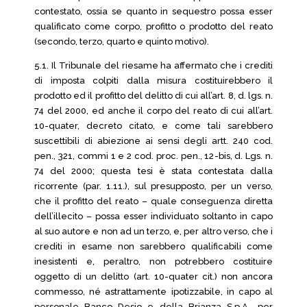
contestato, ossia se quanto in sequestro possa esser
qualificato come corpo, profitto o prodotto del reato
(secondo, terzo, quarto e quinto motivo).
5.1. Il Tribunale del riesame ha affermato che i crediti
di imposta colpiti dalla misura costituirebbero il
prodotto ed il profitto del delitto di cui all’art. 8, d. lgs. n.
74 del 2000, ed anche il corpo del reato di cui all’art.
10-quater, decreto citato, e come tali sarebbero
suscettibili di abiezione ai sensi degli artt. 240 cod.
pen., 321, commi 1 e 2 cod. proc. pen., 12-bis, d. Lgs. n.
74 del 2000; questa tesi è stata contestata dalla
ricorrente (par. 1.11.), sul presupposto, per un verso,
che il profitto del reato – quale conseguenza diretta
dell’illecito – possa esser individuato soltanto in capo
al suo autore e non ad un terzo, e, per altro verso, che i
crediti in esame non sarebbero qualificabili come
inesistenti e, peraltro, non potrebbero costituire
oggetto di un delitto (art. 10-quater cit.) non ancora
commesso, né astrattamente ipotizzabile, in capo al
personale Banco Desio e della Brianza S.p.A., per