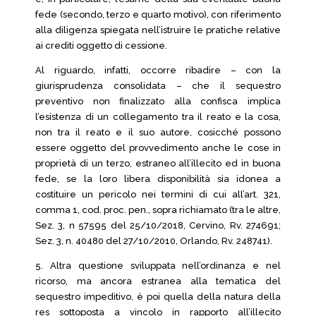
fede (secondo, terzo e quarto motivo), con riferimento
alla diligenza spiegata nell’istruire le pratiche relative
ai crediti oggetto di cessione.
Al riguardo, infatti, occorre ribadire – con la
giurisprudenza consolidata – che il sequestro
preventivo non finalizzato alla confisca implica
l’esistenza di un collegamento tra il reato e la cosa,
non tra il reato e il suo autore, cosicché possono
essere oggetto del provvedimento anche le cose in
proprietà di un terzo, estraneo all’illecito ed in buona
fede, se la loro libera disponibilità sia idonea a
costituire un pericolo nei termini di cui all’art. 321,
comma 1, cod. proc. pen., sopra richiamato (tra le altre,
Sez. 3, n 57595 del 25/10/2018, Cervino, Rv. 274691;
Sez. 3, n. 40480 del 27/10/2010, Orlando, Rv. 248741).
5. Altra questione sviluppata nell’ordinanza e nel
ricorso, ma ancora estranea alla tematica del
sequestro impeditivo, è poi quella della natura della
res sottoposta a vincolo in rapporto all’illecito