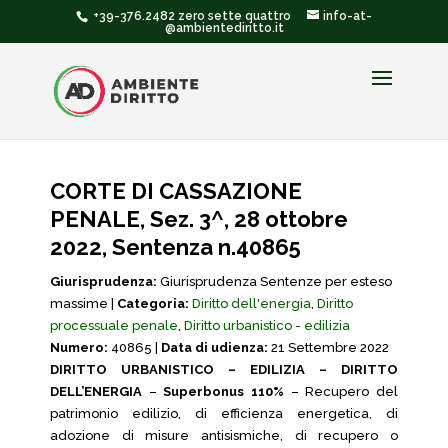
+39-376.2482 zero sette quattro
info-at-
@ambientediritto.it
CORTE DI CASSAZIONE
PENALE, Sez. 3^, 28 ottobre
2022, Sentenza n.40865
Giurisprudenza:
Giurisprudenza Sentenze per esteso
massime |
Categoria:
Diritto dell'energia
,
Diritto
processuale penale
,
Diritto urbanistico - edilizia
Numero:
40865 |
Data di udienza:
21 Settembre 2022
DIRITTO URBANISTICO – EDILIZIA – DIRITTO
DELL’ENERGIA
–
Superbonus 110%
– Recupero del
patrimonio edilizio, di efficienza energetica, di
adozione di misure antisismiche, di recupero o