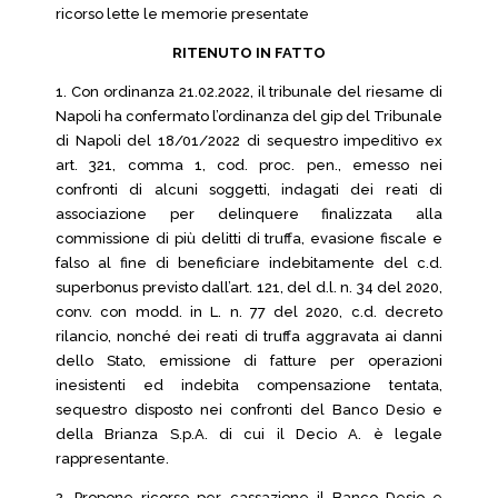
ricorso lette le memorie presentate
RITENUTO IN FATTO
1. Con ordinanza 21.02.2022, il tribunale del riesame di
Napoli ha confermato l’ordinanza del gip del Tribunale
di Napoli del 18/01/2022 di sequestro impeditivo ex
art. 321, comma 1, cod. proc. pen., emesso nei
confronti di alcuni soggetti, indagati dei reati di
associazione per delinquere finalizzata alla
commissione di più delitti di truffa, evasione fiscale e
falso al fine di beneficiare indebitamente del c.d.
superbonus previsto dall’art. 121, del d.l. n. 34 del 2020,
conv. con modd. in L. n. 77 del 2020, c.d. decreto
rilancio, nonché dei reati di truffa aggravata ai danni
dello Stato, emissione di fatture per operazioni
inesistenti ed indebita compensazione tentata,
sequestro disposto nei confronti del Banco Desio e
della Brianza S.p.A. di cui il Decio A. è legale
rappresentante.
2. Propone ricorso per cassazione il Banco Desio e