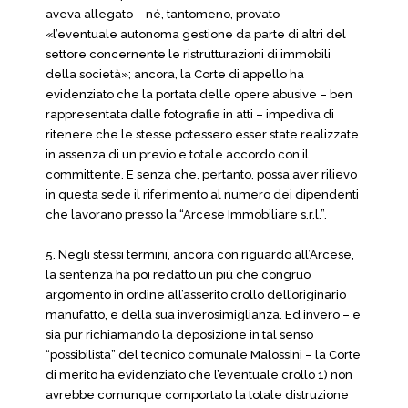
aveva allegato – né, tantomeno, provato –
«l’eventuale autonoma gestione da parte di altri del
settore concernente le ristrutturazioni di immobili
della società»; ancora, la Corte di appello ha
evidenziato che la portata delle opere abusive – ben
rappresentata dalle fotografie in atti – impediva di
ritenere che le stesse potessero esser state realizzate
in assenza di un previo e totale accordo con il
committente. E senza che, pertanto, possa aver rilievo
in questa sede il riferimento al numero dei dipendenti
che lavorano presso la “Arcese Immobiliare s.r.l.”.
5. Negli stessi termini, ancora con riguardo all’Arcese,
la sentenza ha poi redatto un più che congruo
argomento in ordine all’asserito crollo dell’originario
manufatto, e della sua inverosimiglianza. Ed invero – e
sia pur richiamando la deposizione in tal senso
“possibilista” del tecnico comunale Malossini – la Corte
di merito ha evidenziato che l’eventuale crollo 1) non
avrebbe comunque comportato la totale distruzione