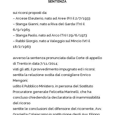
SENTENZA
sui ricorsi proposti da:
– Arcese Eleuterio, nato ad Aree (Fr) il 2/7/1933
– Stanga Gianni, nato a Riva del Garda (Tn) il
6/9/1965
– Stanga Paolo, nato ad Arco (Tn) I 29/6/1973
– Rabbi Giorgio, nato a Valeggio sul Mincio (Vr) il
18/2/1963
avverso la sentenza pronunciata dalla Corte di appello
di Trento in data 7/11/2014;
visti gli atti, il provvedimento impugnato ed i ricorsi;
sentita la relazione svolta dal consigliere Enrico
Mengoni;
udito il Pubblico Ministero, in persona del Sostituto
Procuratore generale Felicetta Marinelli, che ha
concluso chiedendo la declaratoria di inammissibilità
del ricorso
sentite le conclusioni del difensore del ricorrente, Avv.
Graziella Colaiacomo in sostituzione degli Avv. Filippo