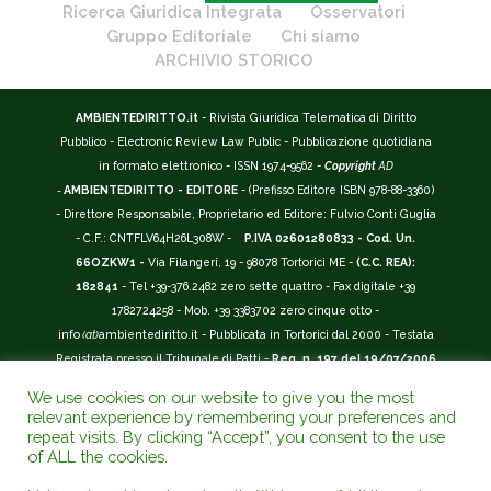
Ricerca Giuridica Integrata
Osservatori
Gruppo Editoriale
Chi siamo
ARCHIVIO STORICO
AMBIENTEDIRITTO.it
- Rivista Giuridica Telematica di Diritto
Pubblico - Electronic Review Law Public - Pubblicazione quotidiana
in formato elettronico - ISSN 1974-9562 -
Copyright
AD
-
AMBIENTEDIRITTO - EDITORE
- (Prefisso Editore ISBN 978-88-3360)
- Direttore Responsabile, Proprietario ed Editore: Fulvio Conti Guglia
- C.F.: CNTFLV64H26L308W -
P.IVA 02601280833 - Cod. Un.
66OZKW1 -
Via Filangeri, 19 - 98078 Tortorici ME -
(C.C. REA):
182841
- Tel +39-376.2482 zero sette quattro - Fax digitale +39
1782724258 - Mob. +39 3383702 zero cinque otto -
info
(at)
ambientediritto.it - Pubblicata in Tortorici dal 2000 - Testata
Registrata presso il Tribunale di Patti -
Reg. n. 197 del 19/07/2006
-
(BarCode 9 771974 956204)
-
R.O.C. n. 44135.
We use cookies on our website to give you the most
__________
relevant experience by remembering your preferences and
La Rivista Giuridica
AMBIENTEDIRITTO.IT
-
ISSN 1974-9562
è
repeat visits. By clicking “Accept”, you consent to the use
of ALL the cookies.
riconosciuta ed inserita nell'Area 12 - (
Classe A
) -
Riviste Scientifiche
Giuridiche.
ANVUR
: Agenzia Nazionale di Valutazione del Sistema