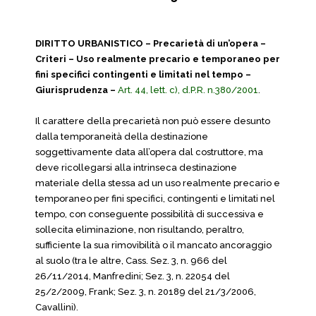
DIRITTO URBANISTICO – Precarietà di un’opera –
Criteri – Uso realmente precario e temporaneo per
fini specifici contingenti e limitati nel tempo –
Giurisprudenza –
Art. 44, lett. c), d.P.R. n.380/2001
.
Il carattere della precarietà non può essere desunto
dalla temporaneità della destinazione
soggettivamente data all’opera dal costruttore, ma
deve ricollegarsi alla intrinseca destinazione
materiale della stessa ad un uso realmente precario e
temporaneo per fini specifici, contingenti e limitati nel
tempo, con conseguente possibilità di successiva e
sollecita eliminazione, non risultando, peraltro,
sufficiente la sua rimovibilità o il mancato ancoraggio
al suolo (tra le altre, Cass. Sez. 3, n. 966 del
26/11/2014, Manfredini; Sez. 3, n. 22054 del
25/2/2009, Frank; Sez. 3, n. 20189 del 21/3/2006,
Cavallini).