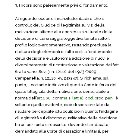
3. I ricorsi sono palesemente privi di fondamento.
Al riguardo, occorre innanzitutto ribadire che il
controllo del Giudice di legittimità sui vizi della
motivazione attiene alla coerenza strutturale della
decisione di cui si saggia l’oggettiva tenuta sotto il
profilo logico-argomentativo, restando preclusa la
rilettura degli elementi di fatto posti a fondamento
della decisione e l’autonoma adozione di nuovi e
diversi parametri di ricostruzione e valutazione dei fatti
(tra le varie, Sez. 3, n. 12110 del 19/3/2009,
Campanella, n. 12110, Rv. 243247). Si richiama, sul
punto, il costante indirizzo di questa Corte in forza del
quale l’illogicità della motivazione, censurabile a
norma dell’
art.606, comma 1, lett e), cod. proc. pen.
, è
soltanto quella evidente, cioè di spessore tale da
risultare percepibile ictu oculi; ciò in quanto l’indagine
di legittimità sul discorso giustificativo della decisione
ha un orizzonte circoscritto, dovendo il sindacato
demandato alla Corte di cassazione limitarsi, per