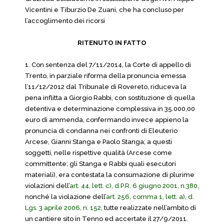
Vicentini e Tiburzio De Zuani, che ha concluso per
l’accoglimento dei ricorsi
RITENUTO IN FATTO
1. Con sentenza del 7/11/2014, la Corte di appello di
Trento, in parziale riforma della pronuncia emessa
l’11/12/2012 dal Tribunale di Rovereto, riduceva la
pena inflitta a Giorgio Rabbi, con sostituzione di quella
detentiva e determinazione complessiva in 35.000,00
euro di ammenda, confermando invece appieno la
pronuncia di condanna nei confronti di Eleuterio
Arcese, Gianni Stanga e Paolo Stanga; a questi
soggetti, nelle rispettive qualità (Arcese come
committente; gli Stanga e Rabbi quali esecutori
materiali), era contestata la consumazione di plurime
violazioni dell’
art. 44, lett. c), d.P.R. 6 giugno 2001, n.380
,
nonché la violazione dell’
art. 256, comma 1, lett. a), d.
Lgs. 3 aprile 2006, n. 152
, tutte realizzate nell’ambito di
un cantiere sito in Tenno ed accertate il 27/9/2011.