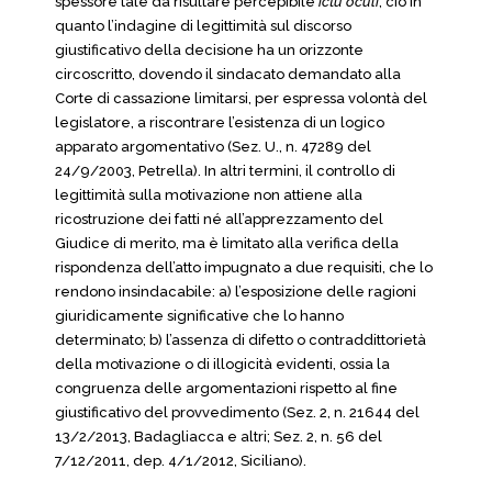
spessore tale da risultare percepibile
ictu oculi
; ciò in
quanto l’indagine di legittimità sul discorso
giustificativo della decisione ha un orizzonte
circoscritto, dovendo il sindacato demandato alla
Corte di cassazione limitarsi, per espressa volontà del
legislatore, a riscontrare l’esistenza di un logico
apparato argomentativo (Sez. U., n. 47289 del
24/9/2003, Petrella). In altri termini, il controllo di
legittimità sulla motivazione non attiene alla
ricostruzione dei fatti né all’apprezzamento del
Giudice di merito, ma è limitato alla verifica della
rispondenza dell’atto impugnato a due requisiti, che lo
rendono insindacabile: a) l’esposizione delle ragioni
giuridicamente significative che lo hanno
determinato; b) l’assenza di difetto o contraddittorietà
della motivazione o di illogicità evidenti, ossia la
congruenza delle argomentazioni rispetto al fine
giustificativo del provvedimento (Sez. 2, n. 21644 del
13/2/2013, Badagliacca e altri; Sez. 2, n. 56 del
7/12/2011, dep. 4/1/2012, Siciliano).