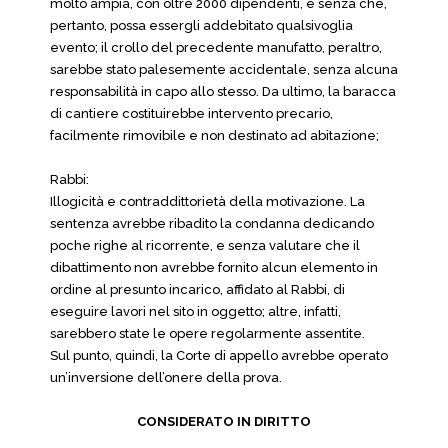
molto ampia, con oltre 2000 dipendenti, e senza che,
pertanto, possa essergli addebitato qualsivoglia
evento; il crollo del precedente manufatto, peraltro,
sarebbe stato palesemente accidentale, senza alcuna
responsabilità in capo allo stesso. Da ultimo, la baracca
di cantiere costituirebbe intervento precario,
facilmente rimovibile e non destinato ad abitazione;
Rabbi:
Illogicità e contraddittorietà della motivazione. La
sentenza avrebbe ribadito la condanna dedicando
poche righe al ricorrente, e senza valutare che il
dibattimento non avrebbe fornito alcun elemento in
ordine al presunto incarico, affidato al Rabbi, di
eseguire lavori nel sito in oggetto; altre, infatti,
sarebbero state le opere regolarmente assentite.
Sul punto, quindi, la Corte di appello avrebbe operato
un’inversione dell’onere della prova.
CONSIDERATO IN DIRITTO