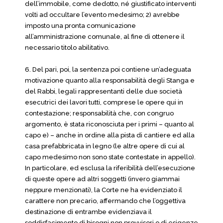
dell’immobile, come dedotto, né giustificato interventi
volti ad occultare l’evento medesimo; 2) avrebbe
imposto una pronta comunicazione
all’amministrazione comunale, al fine di ottenere il
necessario titolo abilitativo.
6. Del pari, poi, la sentenza poi contiene un’adeguata
motivazione quanto alla responsabilità degli Stanga e
del Rabbi, legali rappresentanti delle due società
esecutrici dei lavori tutti, comprese le opere qui in
contestazione; responsabilità che, con congruo
argomento, è stata riconosciuta per i primi – quanto al
capo e) – anche in ordine alla pista di cantiere ed alla
casa prefabbricata in legno (le altre opere di cui al
capo medesimo non sono state contestate in appello).
In particolare, ed esclusa la riferibilità dell’esecuzione
di queste opere ad altri soggetti (invero giammai
neppure menzionati), la Corte ne ha evidenziato il
carattere non precario, affermando che l’oggettiva
destinazione di entrambe evidenziava il
soddisfacimento di bisogni non provvisori o di esigenze