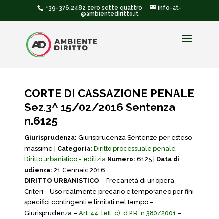
+39-376.2482 zero sette quattro
info-at-
@ambientediritto.it
CORTE DI CASSAZIONE PENALE
Sez.3^ 15/02/2016 Sentenza
n.6125
Giurisprudenza:
Giurisprudenza Sentenze per esteso
massime |
Categoria:
Diritto processuale penale
,
Diritto urbanistico - edilizia
Numero:
6125 |
Data di
udienza:
21 Gennaio 2016
DIRITTO URBANISTICO
– Precarietà di un’opera –
Criteri – Uso realmente precario e temporaneo per fini
specifici contingenti e limitati nel tempo –
Giurisprudenza –
Art. 44, lett. c), d.P.R. n.380/2001
–