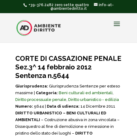
+39-376.2482 zero sette quattro
info-at-
@ambientediritto.it
CORTE DI CASSAZIONE PENALE
Sez.3^ 14 febbraio 2012
Sentenza n.5644
Giurisprudenza:
Giurisprudenza Sentenze per esteso
massime |
Categoria:
Beni culturali ed ambientali
,
Diritto processuale penale
,
Diritto urbanistico - edilizia
Numero:
5644 |
Data di udienza:
14 Dicembre 2011
DIRITTO URBANISTICO – BENI CULTURALI ED
AMBIENTALI
– Costruzione abusiva in zona vincolata –
Dissequestro al fine di demolizione e rimessione in
pristino dello stato dei luoghi –
DIRITTO