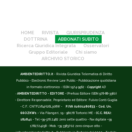
HOME
RIVISTA
GIURISPRUDENZA
DOTTRINA
ABBONATI SUBITO
Ricerca Giuridica Integrata
Osservatori
Gruppo Editoriale
Chi siamo
ARCHIVIO STORICO
AMBIENTEDIRITTO.it
- Rivista Giuridica Telematica di Diritto
Pubblico - Electronic Review Law Public - Pubblicazione quotidiana
in formato elettronico - ISSN 1974-9562 -
Copyright
AD
-
AMBIENTEDIRITTO - EDITORE
- (Prefisso Editore ISBN 978-88-3360)
- Direttore Responsabile, Proprietario ed Editore: Fulvio Conti Guglia
- C.F.: CNTFLV64H26L308W -
P.IVA 02601280833 - Cod. Un.
66OZKW1 -
Via Filangeri, 19 - 98078 Tortorici ME -
(C.C. REA):
182841
- Tel +39-376.2482 zero sette quattro - Fax digitale +39
1782724258 - Mob. +39 3383702 zero cinque otto -