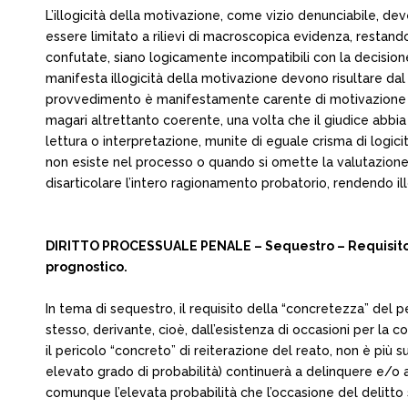
L’illogicità della motivazione, come vizio denunciabile, dev
essere limitato a rilievi di macroscopica evidenza, restan
confutate, siano logicamente incompatibili con la decision
manifesta illogicità della motivazione devono risultare dal
provvedimento è manifestamente carente di motivazione e/o 
magari altrettanto coerente, una volta che il giudice abbia
lettura o interpretazione, munite di eguale crisma di logici
non esiste nel processo o quando si omette la valutazione di
disarticolare l’intero ragionamento probatorio, rendendo i
DIRITTO PROCESSUALE PENALE – Sequestro – Requisito dell
prognostico.
In tema di sequestro, il requisito della “concretezza” del pe
stesso, derivante, cioè, dall’esistenza di occasioni per la 
il pericolo “concreto” di reiterazione del reato, non è più
elevato grado di probabilità) continuerà a delinquere e/o a 
comunque l’elevata probabilità che l’occasione del delitto 