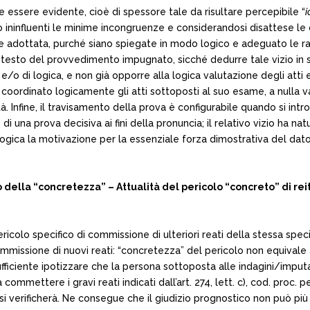
e essere evidente, cioè di spessore tale da risultare percepibile “
i
do ininfluenti le minime incongruenze e considerandosi disattese 
e adottata, purché siano spiegate in modo logico e adeguato le ra
 testo del provvedimento impugnato, sicché dedurre tale vizio in se
di logica, e non già opporre alla logica valutazione degli atti ef
 coordinato logicamente gli atti sottoposti al suo esame, a nulla v
tà. Infine, il travisamento della prova è configurabile quando si i
 una prova decisiva ai fini della pronuncia; il relativo vizio ha nat
llogica la motivazione per la essenziale forza dimostrativa del da
a “concretezza” – Attualità del pericolo “concreto” di reitera
ricolo specifico di commissione di ulteriori reati della stessa speci
commissione di nuovi reati: “concretezza” del pericolo non equivale 
 sufficiente ipotizzare che la persona sottoposta alle indagini/imp
commettere i gravi reati indicati dall’art. 274, lett. c), cod. proc.
si verificherà. Ne consegue che il giudizio prognostico non può pi