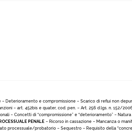
– Deterioramento e compromissione – Scarico di reflui non depurati
nzioni – art. 452­bis e quater, cod. pen. – Art. 256 d.lgs. n. 152/2
egionali – Concetti di “compromissione” e “deterioramento” – Natura
PROCESSUALE PENALE
– Ricorso in cassazione – Mancanza o manife
 Dato processuale/probatorio – Sequestro – Requisito della “concre