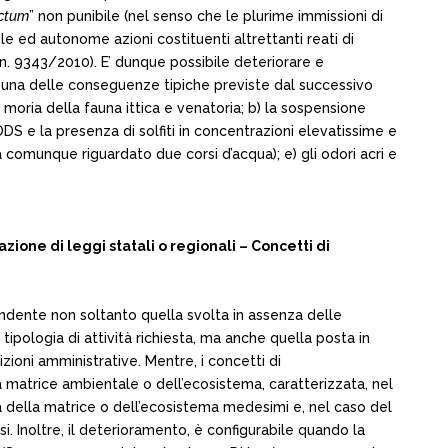
actum
” non punibile (nel senso che le plurime immissioni di
le ed autonome azioni costituenti altrettanti reati di
 n. 9343/2010). E’ dunque possibile deteriorare e
 una delle conseguenze tipiche previste dal successivo
a moria della fauna ittica e venatoria; b) la sospensione
e BODS e la presenza di solfiti in concentrazioni elevatissime e
 comunque riguardato due corsi d’acqua); e) gli odori acri e
one di leggi statali o regionali – Concetti di
rendente non soltanto quella svolta in assenza delle
ipologia di attività richiesta, ma anche quella posta in
izioni amministrative. Mentre, i concetti di
a matrice ambientale o dell’ecosistema, caratterizzata, nel
ità della matrice o dell’ecosistema medesimi e, nel caso del
i. Inoltre, il deterioramento, è configurabile quando la