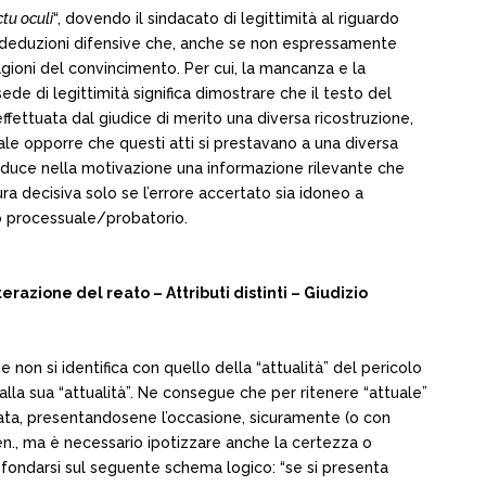
ctu oculi
“, dovendo il sindacato di legittimità al riguardo
le deduzioni difensive che, anche se non espressamente
gioni del convincimento. Per cui, la mancanza e la
de di legittimità significa dimostrare che il testo del
fettuata dal giudice di merito una diversa ricostruzione,
ale opporre che questi atti si prestavano a una diversa
ntroduce nella motivazione una informazione rilevante che
ura decisiva solo se l’errore accertato sia idoneo a
to processuale/probatorio.
zione del reato – Attributi distinti – Giudizio
e non si identifica con quello della “attualità” del pericolo
alla sua “attualità”. Ne consegue che per ritenere “attuale”
utata, presentandosene l’occasione, sicuramente (o con
 pen., ma è necessario ipotizzare anche la certezza o
ù fondarsi sul seguente schema logico: “se si presenta