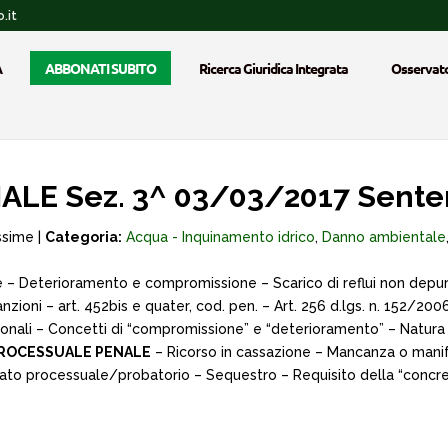
.it
A
ABBONATI SUBITO
Ricerca Giuridica Integrata
Osservato
LE Sez. 3^ 03/03/2017 Senten
ssime |
Categoria:
Acqua - Inquinamento idrico
,
Danno ambientale
– Deterioramento e compromissione – Scarico di reflui non depurati
nzioni – art. 452­bis e quater, cod. pen. – Art. 256 d.lgs. n. 152/2
egionali – Concetti di “compromissione” e “deterioramento” – Natura
PROCESSUALE PENALE
– Ricorso in cassazione – Mancanza o manife
 Dato processuale/probatorio – Sequestro – Requisito della “concre