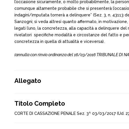
l’occasione sicuramente, o molto probabilmente, la persona
comunque altamente probabile che si presenterà l’occasio
indagini/imputata tornerà a delinquere” (Sez. 3, n. 43113 d
Sanzogni; si veda altresì quanto affermato, in motivazione, 
legati l’uno, la concretezza, alla capacità a delinquere del r
rivelatori ­ specifiche modalità e circostanze del fatto e 
concretezza in quella di attualità e viceversa).
(annulla con rinvio ordinanza del 16/03/2016 TRIBUNALE DI NA
Allegato
Titolo Completo
CORTE DI CASSAZIONE PENALE Sez. 3^ 03/03/2017 (Ud. 2