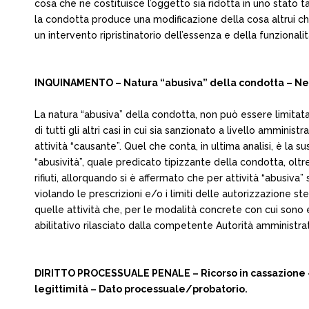
cosa che ne costituisce l’oggetto sia ridotta in uno stato t
la condotta produce una modificazione della cosa altrui ch
un intervento ripristinatorio dell’essenza e della funzional
INQUINAMENTO – Natura “abusiva” della condotta – Ness
La natura “abusiva” della condotta, non può essere limitata
di tutti gli altri casi in cui sia sanzionato a livello ammin
attività “causante”. Quel che conta, in ultima analisi, è la s
“abusività”, quale predicato tipizzante della condotta, oltre
rifiuti, allorquando si è affermato che per attività “abusiv
violando le prescrizioni e/o i limiti delle autorizzazione st
quelle attività che, per le modalità concrete con cui sono e
abilitativo rilasciato dalla competente Autorità amministra
DIRITTO PROCESSUALE PENALE – Ricorso in cassazione – M
legittimità – Dato processuale/probatorio.