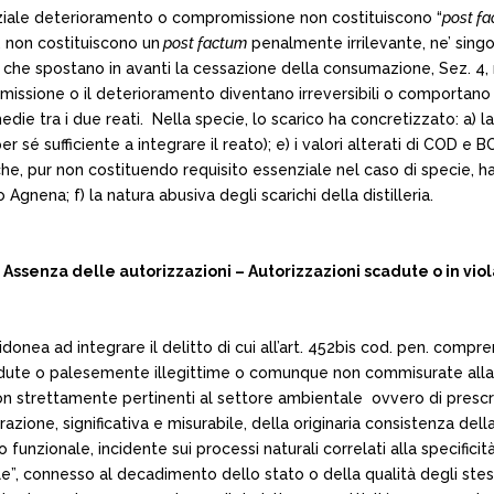
iziale deterioramento o compromissione non costituiscono “
post f
, non costituiscono un
post factum
penalmente irrilevante, ne’ singo
a che spostano in avanti la cessazione della consumazione, Sez. 4,
issione o il deterioramento diventano irreversibili o comportano
die tra i due reati. Nella specie, lo scarico ha concretizzato: a) l
 per sé sufficiente a integrare il reato); e) i valori alterati di COD 
che, pur non costituendo requisito essenziale nel caso di specie, ha
nena; f) la natura abusiva degli scarichi della distilleria.
nza delle autorizzazioni – Autorizzazioni scadute o in violazi
donea ad integrare il delitto di cui all’art. 452­bis cod. pen. comp
cadute o palesemente illegittime o comunque non commisurate alla t
non strettamente pertinenti al settore ambientale ­ ovvero di prescr
zione, significativa e misurabile, della originaria consistenza dell
 funzionale, incidente sui processi naturali correlati alla specific
le”, connesso al decadimento dello stato o della qualità degli stess