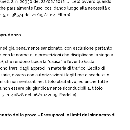
ole (Sez. 2, n. 20930 del 22/02/2012, Di Leo) ovvero quando
he parzialmente l’uso, così dando luogo alla necessità di
. 5, n. 38574 del 21/05/2014, Ellero).
isprudenza.
i per sé già penalmente sanzionato, con esclusione pertanto
o con le norme e le prescrizioni che disciplinano la singola
), che rendono tipica la “causa”, e l’evento (sulla
o trarsi dagli approdi in materia di traffico illecito di
ssarie, ovvero con autorizzazioni illegittime o scadute, o
iuti non rientranti nel titolo abilitativo, ed anche tutte
 non essere più giuridicamente riconducibili al titolo
z. 3, n. 40828 del 06/10/2005, Fradella).
nto della prova – Presupposti e limiti del sindacato di