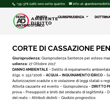
+39-376.2482 zero sette quattro
info-at-@ambientediritto
HOME
RIVISTA
GIURISPRUDENZA
DOTTRIN
ARCHIVIO STORICO
CORTE DI CASSAZIONE PENA
Giurisprudenza:
Giurisprudenza Sentenze per esteso ma
udienza:
27 Ottobre 2017
DANNO AMBIENTALE
– Delitto di inquinamento ambientale 
d.lgs. n. 152/2006 –
ACQUA – INQUINAMENTO IDRICO
– Sa
Autorizzazioni scadute o in violazione di leggi statali o r
Attività causante ed evento – Giurisprudenza –
DIRITTO 
prova – Presupposti e limiti del sindacato di legittimità –
del reato – Attributi distinti – Giudizio prognostico.