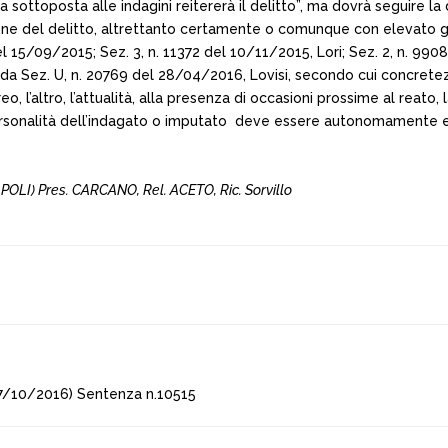
 sottoposta alle indagini reitererà il delitto”, ma dovrà seguire l
ne del delitto, altrettanto certamente o comunque con elevato gr
el 15/09/2015; Sez. 3, n. 11372 del 10/11/2015, Lori; Sez. 2, n. 99
da Sez. U, n. 20769 del 28/04/2016, Lovisi, secondo cui concretezza
eo, l’altro, l’attualità, alla presenza di occasioni prossime al reato
personalità dell’indagato o imputato ­ deve essere autonomamente e
POLI) Pres. CARCANO, Rel. ACETO, Ric. Sorvillo
7/10/2016) Sentenza n.10515