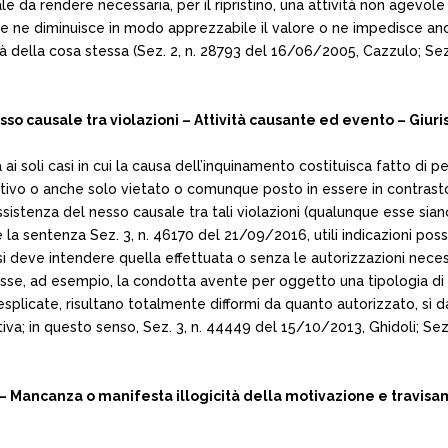
ale da rendere necessaria, per il ripristino, una attività non agev
e ne diminuisce in modo apprezzabile il valore o ne impedisce anc
ità della cosa stessa (Sez. 2, n. 28793 del 16/06/2005, Cazzulo; Sez
o causale tra violazioni – Attività causante ed evento – Giur
 ai soli casi in cui la causa dell’inquinamento costituisca fatto d
istrativo o anche solo vietato o comunque posto in essere in contrast
ussistenza del nesso causale tra tali violazioni (qualunque esse siano
 la sentenza Sez. 3, n. 46170 del 21/09/2016, utili indicazioni posson
a” si deve intendere quella effettuata o senza le autorizzazioni nece
esse, ad esempio, la condotta avente per oggetto una tipologia di rif
splicate, risultano totalmente difformi da quanto autorizzato, sì da
tiva; in questo senso, Sez. 3, n. 44449 del 15/10/2013, Ghidoli; Se
ancanza o manifesta illogicità della motivazione e travisame