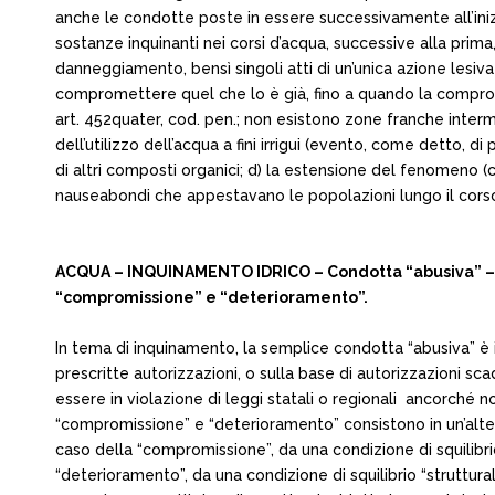
anche le condotte poste in essere successivamente all’in
sostanze inquinanti nei corsi d’acqua, successive alla prima
danneggiamento, bensì singoli atti di un’unica azione lesiv
compromettere quel che lo è già, fino a quando la comprom
art. 452­quater, cod. pen.; non esistono zone franche interme
dell’utilizzo dell’acqua a fini irrigui (evento, come detto, di
di altri composti organici; d) la estensione del fenomeno (
nauseabondi che appestavano le popolazioni lungo il corso Ag
ACQUA – INQUINAMENTO IDRICO – Condotta “abusiva” – Asse
“compromissione” e “deterioramento”.
In tema di inquinamento, la semplice condotta “abusiva” è i
prescritte autorizzazioni, o sulla base di autorizzazioni s
essere in violazione di leggi statali o regionali ­ ancorché 
“compromissione” e “deterioramento” consistono in un’altera
caso della “compromissione”, da una condizione di squilibrio
“deterioramento”, da una condizione di squilibrio “struttura