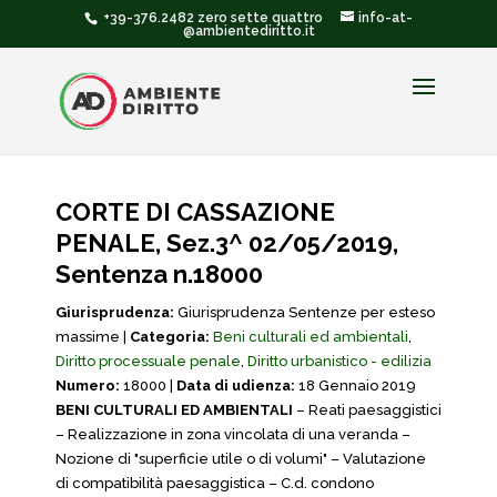
+39-376.2482 zero sette quattro
info-at-
@ambientediritto.it
CORTE DI CASSAZIONE
PENALE, Sez.3^ 02/05/2019,
Sentenza n.18000
Giurisprudenza:
Giurisprudenza Sentenze per esteso
massime |
Categoria:
Beni culturali ed ambientali
,
Diritto processuale penale
,
Diritto urbanistico - edilizia
Numero:
18000 |
Data di udienza:
18 Gennaio 2019
BENI CULTURALI ED AMBIENTALI
– Reati paesaggistici
– Realizzazione in zona vincolata di una veranda –
Nozione di "superficie utile o di volumi" – Valutazione
di compatibilità paesaggistica – C.d. condono