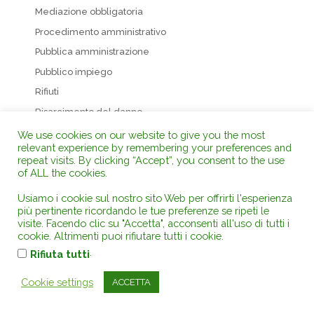
Mediazione obbligatoria
Procedimento amministrativo
Pubblica amministrazione
Pubblico impiego
Rifiuti
Risarcimento del danno
Sicurezza sul lavoro
We use cookies on our website to give you the most
relevant experience by remembering your preferences and
Tutela dei consumatori
repeat visits. By clicking “Accept”, you consent to the use
VIA VAS AIA VIG
of ALL the cookies.
Usiamo i cookie sul nostro sito Web per offrirti l'esperienza
ABBONATI SUBITO alla Rivista e Banca Dati di
più pertinente ricordando le tue preferenze se ripeti le
Giurisprudenza
visite. Facendo clic su "Accetta", acconsenti all'uso di tutti i
cookie. Altrimenti puoi rifiutare tutti i cookie.
.
Rifiuta tutti
Cookie settings
ACCETTA