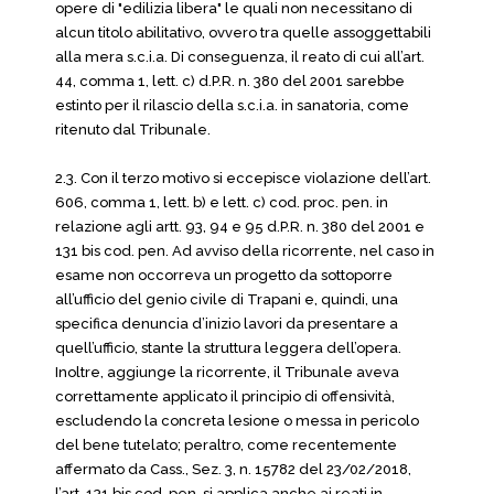
opere di "edilizia libera" le quali non necessitano di
alcun titolo abilitativo, ovvero tra quelle assoggettabili
alla mera s.c.i.a. Di conseguenza, il reato di cui all’art.
44, comma 1, lett. c) d.P.R. n. 380 del 2001 sarebbe
estinto per il rilascio della s.c.i.a. in sanatoria, come
ritenuto dal Tribunale.
2.3. Con il terzo motivo si eccepisce violazione dell’art.
606, comma 1, lett. b) e lett. c) cod. proc. pen. in
relazione agli artt. 93, 94 e 95 d.P.R. n. 380 del 2001 e
131 bis cod. pen. Ad avviso della ricorrente, nel caso in
esame non occorreva un progetto da sottoporre
all’ufficio del genio civile di Trapani e, quindi, una
specifica denuncia d’inizio lavori da presentare a
quell’ufficio, stante la struttura leggera dell’opera.
Inoltre, aggiunge la ricorrente, il Tribunale aveva
correttamente applicato il principio di offensività,
escludendo la concreta lesione o messa in pericolo
del bene tutelato; peraltro, come recentemente
affermato da Cass., Sez. 3, n. 15782 del 23/02/2018,
l’art. 131 bis cod. pen. si applica anche ai reati in