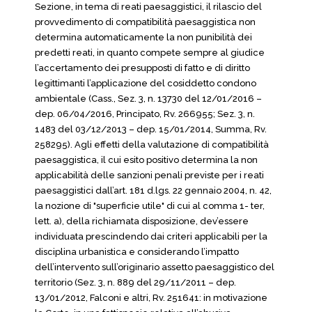
Sezione, in tema di reati paesaggistici, il rilascio del
provvedimento di compatibilità paesaggistica non
determina automaticamente la non punibilità dei
predetti reati, in quanto compete sempre al giudice
l’accertamento dei presupposti di fatto e di diritto
legittimanti l’applicazione del cosiddetto condono
ambientale (Cass., Sez. 3, n. 13730 del 12/01/2016 –
dep. 06/04/2016, Principato, Rv. 266955; Sez. 3, n.
1483 del 03/12/2013 – dep. 15/01/2014, Summa, Rv.
258295). Agli effetti della valutazione di compatibilità
paesaggistica, il cui esito positivo determina la non
applicabilità delle sanzioni penali previste per i reati
paesaggistici dall’art. 181 d.lgs. 22 gennaio 2004, n. 42,
la nozione di "superficie utile" di cui al comma 1- ter,
lett. a), della richiamata disposizione, dev’essere
individuata prescindendo dai criteri applicabili per la
disciplina urbanistica e considerando l’impatto
dell’intervento sull’originario assetto paesaggistico del
territorio (Sez. 3, n. 889 del 29/11/2011 – dep.
13/01/2012, Falconi e altri, Rv. 251641: in motivazione