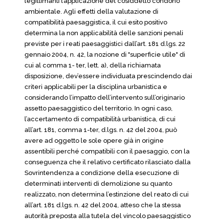
legittimanti l’applicazione del cosiddetto condono
ambientale. Agli effetti della valutazione di
compatibilità paesaggistica, il cui esito positivo
determina la non applicabilità delle sanzioni penali
previste per i reati paesaggistici dall’art. 181 d.lgs. 22
gennaio 2004, n. 42, la nozione di "superficie utile" di
cui al comma 1- ter, lett. a), della richiamata
disposizione, dev’essere individuata prescindendo dai
criteri applicabili per la disciplina urbanistica e
considerando l’impatto dell’intervento sull’originario
assetto paesaggistico del territorio. In ogni caso,
l’accertamento di compatibilità urbanistica, di cui
all’art. 181, comma 1-ter, d.lgs. n. 42 del 2004, può
avere ad oggetto le sole opere già in origine
assentibili perché compatibili con il paesaggio, con la
conseguenza che il relativo certificato rilasciato dalla
Sovrintendenza a condizione della esecuzione di
determinati interventi di demolizione su quanto
realizzato, non determina l’estinzione del reato di cui
all’art. 181 d.lgs. n. 42 del 2004, atteso che la stessa
autorità preposta alla tutela del vincolo paesaggistico