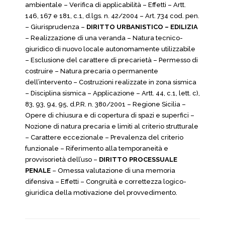
ambientale – Verifica di applicabilità – Effetti – Artt.
146, 167 e 181, c.1, d.lgs. n. 42/2004 – Art. 734 cod. pen.
– Giurisprudenza –
DIRITTO URBANISTICO – EDILIZIA
– Realizzazione di una veranda – Natura tecnico-
giuridico di nuovo locale autonomamente utilizzabile
– Esclusione del carattere di precarietà – Permesso di
costruire – Natura precaria o permanente
dell’intervento – Costruzioni realizzate in zona sismica
– Disciplina sismica – Applicazione – Artt. 44, c.1, lett. c),
83, 93, 94, 95, d.P.R. n. 380/2001 – Regione Sicilia –
Opere di chiusura e di copertura di spazi e superfici –
Nozione di natura precaria e limiti al criterio strutturale
– Carattere eccezionale – Prevalenza del criterio
funzionale – Riferimento alla temporaneità e
provvisorietà dell’uso –
DIRITTO PROCESSUALE
PENALE
– Omessa valutazione di una memoria
difensiva – Effetti – Congruità e correttezza logico-
giuridica della motivazione del provvedimento.