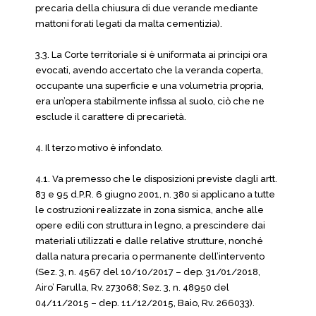
precaria della chiusura di due verande mediante
mattoni forati legati da malta cementizia).
3.3. La Corte territoriale si è uniformata ai principi ora
evocati, avendo accertato che la veranda coperta,
occupante una superficie e una volumetria propria,
era un’opera stabilmente infissa al suolo, ciò che ne
esclude il carattere di precarietà.
4. Il terzo motivo è infondato.
4.1. Va premesso che le disposizioni previste dagli artt.
83 e 95 d.P.R. 6 giugno 2001, n. 380 si applicano a tutte
le costruzioni realizzate in zona sismica, anche alle
opere edili con struttura in legno, a prescindere dai
materiali utilizzati e dalle relative strutture, nonché
dalla natura precaria o permanente dell’intervento
(Sez. 3, n. 4567 del 10/10/2017 – dep. 31/01/2018,
Airo’ Farulla, Rv. 273068; Sez. 3, n. 48950 del
04/11/2015 – dep. 11/12/2015, Baio, Rv. 266033).