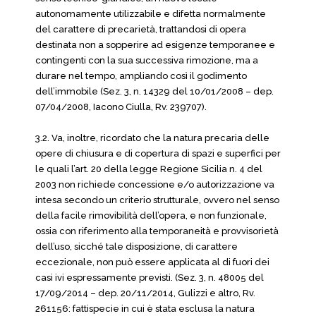
autonomamente utilizzabile e difetta normalmente
del carattere di precarietà, trattandosi di opera
destinata non a sopperire ad esigenze temporanee e
contingenti con la sua successiva rimozione, ma a
durare nel tempo, ampliando così il godimento
dell’immobile (Sez. 3, n. 14329 del 10/01/2008 – dep.
07/04/2008, Iacono Ciulla, Rv. 239707).
3.2. Va, inoltre, ricordato che la natura precaria delle
opere di chiusura e di copertura di spazi e superfici per
le quali l’art. 20 della legge Regione Sicilia n. 4 del
2003 non richiede concessione e/o autorizzazione va
intesa secondo un criterio strutturale, ovvero nel senso
della facile rimovibilità dell’opera, e non funzionale,
ossia con riferimento alla temporaneità e provvisorietà
dell’uso, sicché tale disposizione, di carattere
eccezionale, non può essere applicata al di fuori dei
casi ivi espressamente previsti. (Sez. 3, n. 48005 del
17/09/2014 – dep. 20/11/2014, Gulizzi e altro, Rv.
261156: fattispecie in cui è stata esclusa la natura