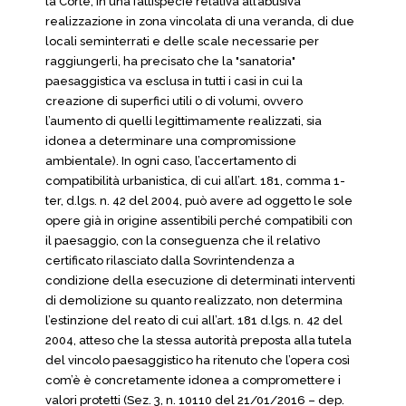
la Corte, in una fattispecie relativa all’abusiva
realizzazione in zona vincolata di una veranda, di due
locali seminterrati e delle scale necessarie per
raggiungerli, ha precisato che la "sanatoria"
paesaggistica va esclusa in tutti i casi in cui la
creazione di superfici utili o di volumi, ovvero
l’aumento di quelli legittimamente realizzati, sia
idonea a determinare una compromissione
ambientale). In ogni caso, l’accertamento di
compatibilità urbanistica, di cui all’art. 181, comma 1-
ter, d.lgs. n. 42 del 2004, può avere ad oggetto le sole
opere già in origine assentibili perché compatibili con
il paesaggio, con la conseguenza che il relativo
certificato rilasciato dalla Sovrintendenza a
condizione della esecuzione di determinati interventi
di demolizione su quanto realizzato, non determina
l’estinzione del reato di cui all’art. 181 d.lgs. n. 42 del
2004, atteso che la stessa autorità preposta alla tutela
del vincolo paesaggistico ha ritenuto che l’opera così
com’è è concretamente idonea a compromettere i
valori protetti (Sez. 3, n. 10110 del 21/01/2016 – dep.