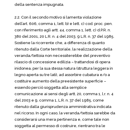
della sentenza impugnata.
2.2. Con il secondo motivo si lamenta violazione
dell’art. 606, comma 1, lett. b) e lett. c) cod. proc. pen.
con riferimento agli artt. 44, comma 1, lett. c) d.P.R. n.
380 del 2001, 20 L.R. n. 4 del 2003, 9 L.R. n. 37 del 1985.
Sostiene la ricorrente che, a differenza di quanto
ritenuto dalla Corte territoriale, la realizzazione della
veranda/tettoia non necessiterebbe del preventivo
rilascio di concessione edilizia – trattandosi di opera
inidonea, per la sua stessa natura (struttura leggera in
legno aperta su tre lati), ad assorbire cubatura e/o a
costituire aumento della preesistente superficie –
essendo perciò soggetta alla semplice
comunicazione ai sensi degli artt. 20, comma 1, l.r. n. 4
del 2003 e 9, comma 1, L.R. n. 37 del 1985, come
ritenuto dalla giurisprudenza amministrativa indicata
nel ricorso. In ogni caso, la veranda/tettoia sarebbe da
considerarsi una mera pertinenza e, come tale non
soggetta al permesso di costruire, rientrano tra le