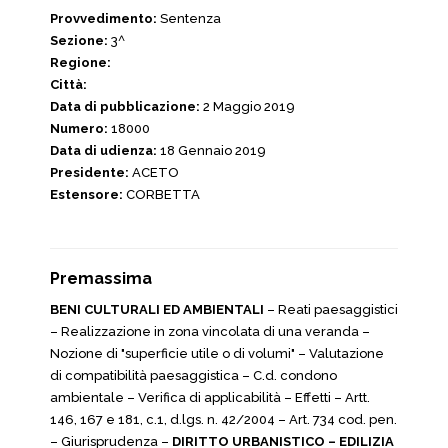
Provvedimento:
Sentenza
Sezione:
3^
Regione:
Città:
Data di pubblicazione:
2 Maggio 2019
Numero:
18000
Data di udienza:
18 Gennaio 2019
Presidente:
ACETO
Estensore:
CORBETTA
Premassima
BENI CULTURALI ED AMBIENTALI
– Reati paesaggistici
– Realizzazione in zona vincolata di una veranda –
Nozione di "superficie utile o di volumi" – Valutazione
di compatibilità paesaggistica – C.d. condono
ambientale – Verifica di applicabilità – Effetti – Artt.
146, 167 e 181, c.1, d.lgs. n. 42/2004 – Art. 734 cod. pen.
– Giurisprudenza –
DIRITTO URBANISTICO – EDILIZIA