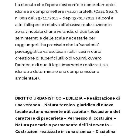
ha ritenuto che l’opera così com’è è concretamente
idonea a compromettere i valori protetti. (Cass, Sez. 3,
n. 889 del 29/11/2011 – dep. 13/01/2012, Falconi e
altri: fattispecie relativa all’abusiva realizzazione in
zona vincolata di una veranda, di due locali
seminterrati e delle scale necessarie per
raggiungerli, ha precisato che la "sanatoria"
paesaggistica va esclusa in tutti i casi in cui la
creazione di superfici utili o di volumi, ovvero
l’aumento di quelli legittimamente realizzati, sia
idonea a determinare una compromissione
ambientale).
DIRITTO URBANISTICO – EDILIZIA – Realizzazione di
una veranda – Natura tecnico-giuridico di nuovo
locale autonomamente utilizzabile – Esclusione del
carattere di precarietà – Permesso di costruire –
Natura precaria o permanente dell’intervento –
Costruzioni realizzate in zona sismica – Disciplina