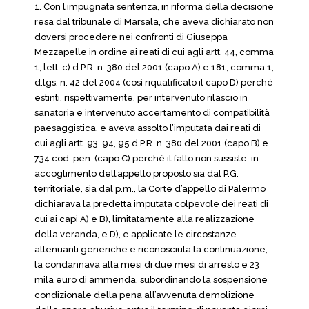
1. Con l’impugnata sentenza, in riforma della decisione
resa dal tribunale di Marsala, che aveva dichiarato non
doversi procedere nei confronti di Giuseppa
Mezzapelle in ordine ai reati di cui agli artt. 44, comma
1, lett. c) d.P.R. n. 380 del 2001 (capo A) e 181, comma 1,
d.lgs. n. 42 del 2004 (così riqualificato il capo D) perché
estinti, rispettivamente, per intervenuto rilascio in
sanatoria e intervenuto accertamento di compatibilità
paesaggistica, e aveva assolto l’imputata dai reati di
cui agli artt. 93, 94, 95 d.P.R. n. 380 del 2001 (capo B) e
734 cod. pen. (capo C) perché il fatto non sussiste, in
accoglimento dell’appello proposto sia dal P.G.
territoriale, sia dal p.m., la Corte d’appello di Palermo
dichiarava la predetta imputata colpevole dei reati di
cui ai capi A) e B), limitatamente alla realizzazione
della veranda, e D), e applicate le circostanze
attenuanti generiche e riconosciuta la continuazione,
la condannava alla mesi di due mesi di arresto e 23
mila euro di ammenda, subordinando la sospensione
condizionale della pena all’avvenuta demolizione