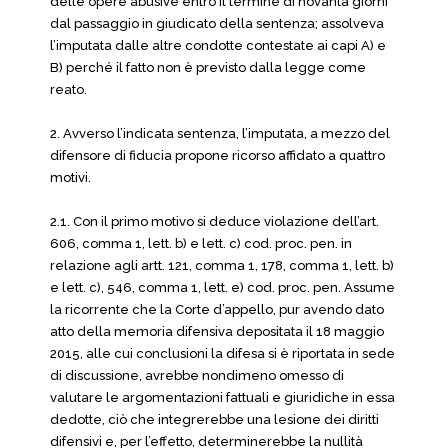
delle opere abusive entro il termine di novanta giorni
dal passaggio in giudicato della sentenza; assolveva
l’imputata dalle altre condotte contestate ai capi A) e
B) perché il fatto non è previsto dalla legge come
reato.
2. Avverso l’indicata sentenza, l’imputata, a mezzo del
difensore di fiducia propone ricorso affidato a quattro
motivi.
2.1. Con il primo motivo si deduce violazione dell’art.
606, comma 1, lett. b) e lett. c) cod. proc. pen. in
relazione agli artt. 121, comma 1, 178, comma 1, lett. b)
e lett. c), 546, comma 1, lett. e) cod. proc. pen. Assume
la ricorrente che la Corte d’appello, pur avendo dato
atto della memoria difensiva depositata il 18 maggio
2015, alle cui conclusioni la difesa si è riportata in sede
di discussione, avrebbe nondimeno omesso di
valutare le argomentazioni fattuali e giuridiche in essa
dedotte, ciò che integrerebbe una lesione dei diritti
difensivi e, per l’effetto, determinerebbe la nullità