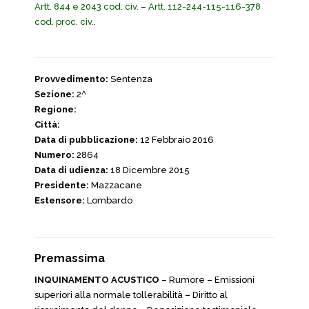
Artt. 844 e 2043 cod. civ.
–
Artt. 112-244-115-116-378
cod. proc. civ.
.
Provvedimento:
Sentenza
Sezione:
2^
Regione:
Città:
Data di pubblicazione:
12 Febbraio 2016
Numero:
2864
Data di udienza:
18 Dicembre 2015
Presidente:
Mazzacane
Estensore:
Lombardo
Premassima
INQUINAMENTO ACUSTICO
– Rumore – Emissioni
superiori alla normale tollerabilità – Diritto al