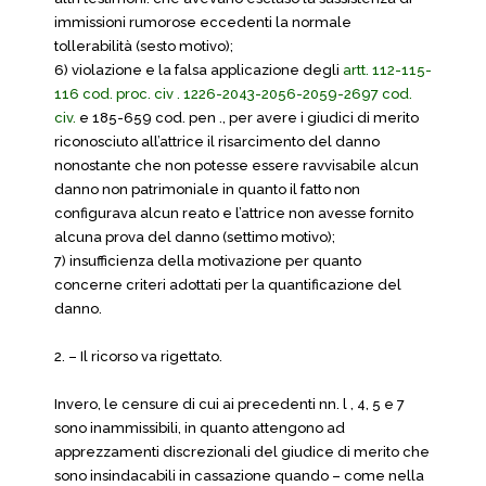
immissioni rumorose eccedenti la normale
tollerabilità (sesto motivo);
6) violazione e la falsa applicazione degli
artt. 112-115-
116 cod. proc. civ .
1226-2043-2056-2059-2697 cod.
civ.
e 185-659 cod. pen ., per avere i giudici di merito
riconosciuto all’attrice il risarcimento del danno
nonostante che non potesse essere ravvisabile alcun
danno non patrimoniale in quanto il fatto non
configurava alcun reato e l’attrice non avesse fornito
alcuna prova del danno (settimo motivo);
7) insufficienza della motivazione per quanto
concerne criteri adottati per la quantificazione del
danno.
2. – Il ricorso va rigettato.
Invero, le censure di cui ai precedenti nn. l , 4, 5 e 7
sono inammissibili, in quanto attengono ad
apprezzamenti discrezionali del giudice di merito che
sono insindacabili in cassazione quando – come nella