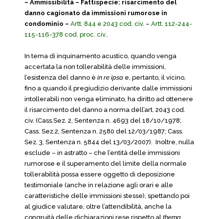
– Ammissibilità – Fattispecie: risarcimento del
danno cagionato da immissioni rumorose in
condominio –
Artt. 844 e 2043 cod. civ.
–
Artt. 112-244-
115-116-378 cod. proc. civ.
.
In tema di inquinamento acustico, quando venga
accertata la non tollerabilità delle immissioni,
l’esistenza del danno è
in re ipsa
e, pertanto, il vicino,
fino a quando il pregiudizio derivante dalle immissioni
intollerabili non venga eliminato, ha diritto ad ottenere
il risarcimento del danno a norma dell’art. 2043 cod.
civ. (Cass.Sez. 2, Sentenza n. 4693 del 18/10/1978;
Cass. Sez.2, Sentenza n. 2580 del 12/03/1987; Cass.
Sez. 3, Sentenza n. 5844 del 13/03/2007). Inoltre, nulla
esclude – in astratto – che l’entità delle immissioni
rumorose e il superamento del limite della normale
tollerabilità possa essere oggetto di deposizione
testimoniale (anche in relazione agli orari e alle
caratteristiche delle immissioni stesse), spettando poi
al giudice valutare, oltre l’attendibilità, anche la
congruità delle dichiarazioni rese rispetto al
thema