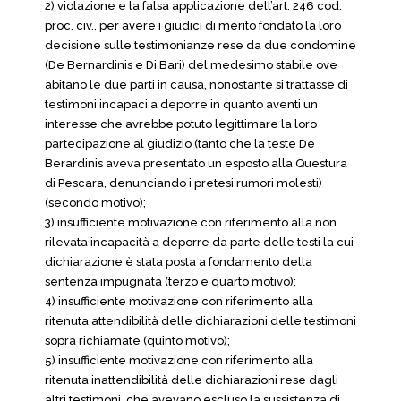
2) violazione e la falsa applicazione dell’art. 246 cod.
proc. civ., per avere i giudici di merito fondato la loro
decisione sulle testimonianze rese da due condomine
(De Bernardinis e Di Bari) del medesimo stabile ove
abitano le due parti in causa, nonostante si trattasse di
testimoni incapaci a deporre in quanto aventi un
interesse che avrebbe potuto legittimare la loro
partecipazione al giudizio (tanto che la teste De
Berardinis aveva presentato un esposto alla Questura
di Pescara, denunciando i pretesi rumori molesti)
(secondo motivo);
3) insufficiente motivazione con riferimento alla non
rilevata incapacità a deporre da parte delle testi la cui
dichiarazione è stata posta a fondamento della
sentenza impugnata (terzo e quarto motivo);
4) insufficiente motivazione con riferimento alla
ritenuta attendibilità delle dichiarazioni delle testimoni
sopra richiamate (quinto motivo);
5) insufficiente motivazione con riferimento alla
ritenuta inattendibilità delle dichiarazioni rese dagli
altri testimoni. che avevano escluso la sussistenza di