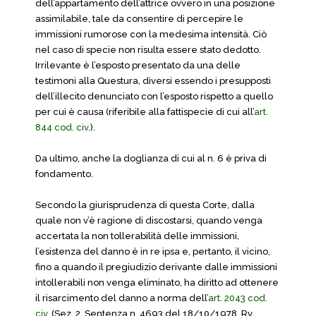
dell’appartamento dell’attrice ovvero in una posizione
assimilabile, tale da consentire di percepire le
immissioni rumorose con la medesima intensità. Ciò
nel caso di specie non risulta essere stato dedotto.
Irrilevante è l’esposto presentato da una delle
testimoni alla Questura, diversi essendo i presupposti
dell’illecito denunciato con l’esposto rispetto a quello
per cui è causa (riferibile alla fattispecie di cui all’
art.
844 cod. civ.
).
Da ultimo, anche la doglianza di cui al n. 6 è priva di
fondamento.
Secondo la giurisprudenza di questa Corte, dalla
quale non v’è ragione di discostarsi, quando venga
accertata la non tollerabilità delle immissioni,
l’esistenza del danno è in re ipsa e, pertanto, il vicino,
fino a quando il pregiudizio derivante dalle immissioni
intollerabili non venga eliminato, ha diritto ad ottenere
il risarcimento del danno a norma dell’
art. 2043 cod.
civ.
(Sez. 2, Sentenza n. 4693 del 18/10/1978, Rv.