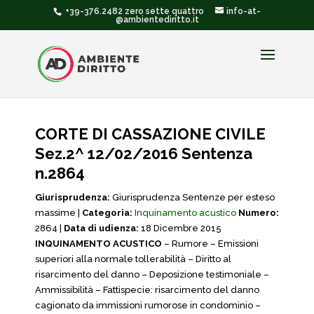
+39-376.2482 zero sette quattro
info-at-
@ambientediritto.it
CORTE DI CASSAZIONE CIVILE
Sez.2^ 12/02/2016 Sentenza
n.2864
Giurisprudenza:
Giurisprudenza Sentenze per esteso
massime |
Categoria:
Inquinamento acustico
Numero:
2864 |
Data di udienza:
18 Dicembre 2015
INQUINAMENTO ACUSTICO
– Rumore – Emissioni
superiori alla normale tollerabilità – Diritto al
risarcimento del danno – Deposizione testimoniale –
Ammissibilità – Fattispecie: risarcimento del danno
cagionato da immissioni rumorose in condominio –