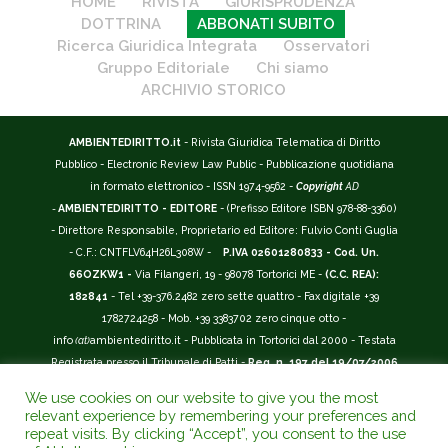
HOME
RIVISTA
GIURISPRUDENZA
DOTTRINA
ABBONATI SUBITO
Ricerca Giuridica Integrata
Osservatori
Gruppo Editoriale
Chi siamo
ARCHIVIO STORICO
AMBIENTEDIRITTO.it
- Rivista Giuridica Telematica di Diritto
Pubblico - Electronic Review Law Public - Pubblicazione quotidiana
in formato elettronico - ISSN 1974-9562 -
Copyright
AD
-
AMBIENTEDIRITTO - EDITORE
- (Prefisso Editore ISBN 978-88-3360)
- Direttore Responsabile, Proprietario ed Editore: Fulvio Conti Guglia
- C.F.: CNTFLV64H26L308W -
P.IVA 02601280833 - Cod. Un.
66OZKW1 -
Via Filangeri, 19 - 98078 Tortorici ME -
(C.C. REA):
182841
- Tel +39-376.2482 zero sette quattro - Fax digitale +39
1782724258 - Mob. +39 3383702 zero cinque otto -
info
(at)
ambientediritto.it - Pubblicata in Tortorici dal 2000 - Testata
Registrata presso il Tribunale di Patti -
Reg. n. 197 del 19/07/2006
-
(BarCode 9 771974 956204)
-
R.O.C. n. 44135.
We use cookies on our website to give you the most
__________
relevant experience by remembering your preferences and
La Rivista Giuridica
AMBIENTEDIRITTO.IT
-
ISSN 1974-9562
è
repeat visits. By clicking “Accept”, you consent to the use