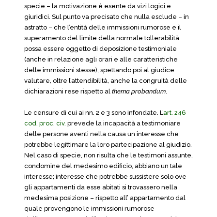
specie – la motivazione è esente da vizi logici e
giuridici. Sul punto va precisato che nulla esclude – in
astratto – che l’entità delle immissioni rumorose e il
superamento del limite della normale tollerabilità
possa essere oggetto di deposizione testimoniale
(anche in relazione agli orari e alle caratteristiche
delle immissioni stesse), spettando poi al giudice
valutare, oltre l’attendibilità, anche la congruità delle
dichiarazioni rese rispetto al
thema probandum
.
Le censure di cui ai nn. 2 e 3 sono infondate. L’
art. 246
cod. proc. civ.
prevede la incapacità a testimoniare
delle persone aventi nella causa un interesse che
potrebbe legittimare la loro partecipazione al giudizio.
Nel caso di specie, non risulta che le testimoni assunte,
condomine del medesimo edificio, abbiano un tale
interesse; interesse che potrebbe sussistere solo ove
gli appartamenti da esse abitati si trovassero nella
medesima posizione – rispetto all’ appartamento dal
quale provengono le immissioni rumorose –