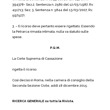
394378~ Sez.2, Sentenza n. 2580 del 12/03/1987, Rv.
451713; Sez. 3, Sentenza n. 5844 del 13/03/2007, Rv.
597527).
3. – Il ricorso deve pertanto essere rigettato. Essendo
la Petrarca rimasta intimata, nulla va statuito sulle
spese.
P.Q.M.
La Corte Suprema di Cassazione
rigetta il ricorso.
Così deciso in Roma, nella camera di consiglio della
Seconda Sezione Civile, addì 18 dicembre 2015.
RICERCA GENERALE su tutta la Rivista.