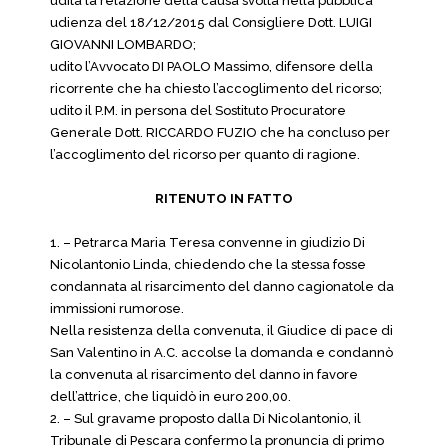
udita la relazione della causa svolta nella pubblica
udienza del 18/12/2015 dal Consigliere Dott. LUIGI
GIOVANNI LOMBARDO;
udito l’Avvocato DI PAOLO Massimo, difensore della
ricorrente che ha chiesto l’accoglimento del ricorso;
udito il P.M. in persona del Sostituto Procuratore
Generale Dott. RICCARDO FUZIO che ha concluso per
l’accoglimento del ricorso per quanto di ragione.
RITENUTO IN FATTO
1. – Petrarca Maria Teresa convenne in giudizio Di
Nicolantonio Linda, chiedendo che la stessa fosse
condannata al risarcimento del danno cagionatole da
immissioni rumorose.
Nella resistenza della convenuta, il Giudice di pace di
San Valentino in A.C. accolse la domanda e condannò
la convenuta al risarcimento del danno in favore
dell’attrice, che liquidò in euro 200,00.
2. – Sul gravame proposto dalla Di Nicolantonio, il
Tribunale di Pescara confermo la pronuncia di primo