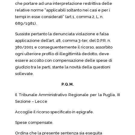
che portare ad una interpretazione restrittiva delle
relative norme “applicabili soltanto nei casi e per i
tempi in esse considerati” (art.1, comma 2, L. n.
689/1981).
Sussiste pertanto la denunciata violazione e falsa
applicazione dell’art. 48, comma 3-ter, del D.P.R. n.
380/2001 e conseguentemente il ricorso, assorbito
ogni ulteriore profilo di illegittimità dedotto, deve
essere accolto con compensazione delle spese di
giudizio tra le parti, stante la novità della questioni
sollevate.
P.Q.M.
Il Tribunale Amministrativo Regionale per la Puglia, III
Sezione – Lecce
Accoglie il ricorso specificato in epigrafe.
Spese compensate.
Ordina che la presente sentenza sia eseguita