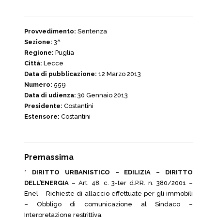
Provvedimento:
Sentenza
Sezione:
3^
Regione:
Puglia
Città:
Lecce
Data di pubblicazione:
12 Marzo 2013
Numero:
559
Data di udienza:
30 Gennaio 2013
Presidente:
Costantini
Estensore:
Costantini
Premassima
*
DIRITTO URBANISTICO – EDILIZIA – DIRITTO
DELL’ENERGIA
– Art. 48, c. 3-ter d.P.R. n. 380/2001 –
Enel – Richieste di allaccio effettuate per gli immobili
– Obbligo di comunicazione al Sindaco –
Interpretazione restrittiva.