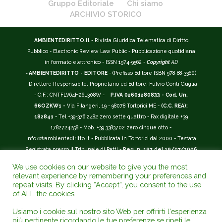
Gruppo Editoriale
Chi siamo
ARCHIVIO STORICO
AMBIENTEDIRITTO.it
- Rivista Giuridica Telematica di Diritto
Pubblico - Electronic Review Law Public - Pubblicazione quotidiana
in formato elettronico - ISSN 1974-9562 -
Copyright
AD
-
AMBIENTEDIRITTO - EDITORE
- (Prefisso Editore ISBN 978-88-3360)
- Direttore Responsabile, Proprietario ed Editore: Fulvio Conti Guglia
- C.F.: CNTFLV64H26L308W -
P.IVA 02601280833 - Cod. Un.
66OZKW1 -
Via Filangeri, 19 - 98078 Tortorici ME -
(C.C. REA):
182841
- Tel +39-376.2482 zero sette quattro - Fax digitale +39
1782724258 - Mob. +39 3383702 zero cinque otto -
info
(at)
ambientediritto.it - Pubblicata in Tortorici dal 2000 - Testata
Registrata presso il Tribunale di Patti -
Reg. n. 197 del 19/07/2006
-
(BarCode 9 771974 956204)
-
R.O.C. n. 44135.
We use cookies on our website to give you the most
__________
relevant experience by remembering your preferences and
La Rivista Giuridica
AMBIENTEDIRITTO.IT
-
ISSN 1974-9562
è
repeat visits. By clicking “Accept”, you consent to the use
of ALL the cookies.
riconosciuta ed inserita nell'Area 12 - (
Classe A
) -
Riviste Scientifiche
Giuridiche.
ANVUR
: Agenzia Nazionale di Valutazione del Sistema
Usiamo i cookie sul nostro sito Web per offrirti l'esperienza
Universitario e della Ricerca (D.P.R. n.76/2010). Valutazione della Qualità della
più pertinente ricordando le tue preferenze se ripeti le