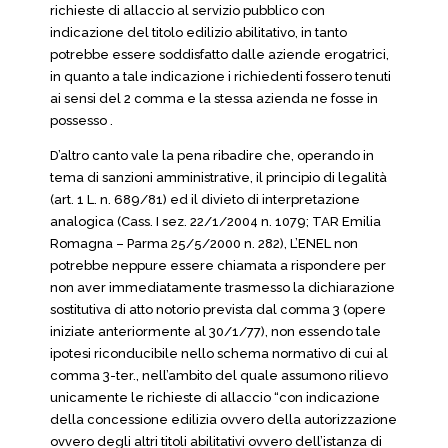
richieste di allaccio al servizio pubblico con
indicazione del titolo edilizio abilitativo, in tanto
potrebbe essere soddisfatto dalle aziende erogatrici,
in quanto a tale indicazione i richiedenti fossero tenuti
ai sensi del 2 comma e la stessa azienda ne fosse in
possesso .
D’altro canto vale la pena ribadire che, operando in
tema di sanzioni amministrative, il principio di legalità
(art. 1 L. n. 689/81) ed il divieto di interpretazione
analogica (Cass. I sez. 22/1/2004 n. 1079; TAR Emilia
Romagna – Parma 25/5/2000 n. 282), L’ENEL non
potrebbe neppure essere chiamata a rispondere per
non aver immediatamente trasmesso la dichiarazione
sostitutiva di atto notorio prevista dal comma 3 (opere
iniziate anteriormente al 30/1/77), non essendo tale
ipotesi riconducibile nello schema normativo di cui al
comma 3-ter., nell’ambito del quale assumono rilievo
unicamente le richieste di allaccio “con indicazione
della concessione edilizia ovvero della autorizzazione
ovvero degli altri titoli abilitativi ovvero dell’istanza di