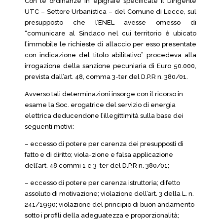
Con le ordinanze in epigrafe specificate il Dirigente
UTC – Settore Urbanistica – del Comune di Lecce, sul
presupposto che l’ENEL avesse omesso di
“comunicare al Sindaco nel cui territorio è ubicato
l’immobile le richieste di allaccio per esso presentate
con indicazione del titolo abilitativo” procedeva alla
irrogazione della sanzione pecuniaria di Euro 50.000,
prevista dall’art. 48, comma 3-ter del D.P.R n. 380/01.
Avverso tali determinazioni insorge con il ricorso in
esame la Soc. erogatrice del servizio di energia
elettrica deducendone l’illegittimità sulla base dei
seguenti motivi:
– eccesso di potere per carenza dei presupposti di
fatto e di diritto; viola-zione e falsa applicazione
dell’art. 48 commi 1 e 3-ter del D.P.R n. 380/01;
– eccesso di potere per carenza istruttoria; difetto
assoluto di motivazione; violazione dell’art. 3 della L. n.
241/1990; violazione del principio di buon andamento
sotto i profili della adeguatezza e proporzionalità;