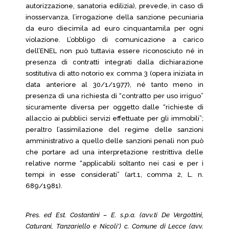
autorizzazione, sanatoria edilizia), prevede, in caso di
inosservanza, l’irrogazione della sanzione pecuniaria
da euro diecimila ad euro cinquantamila per ogni
violazione. L’obbligo di comunicazione a carico
dell’ENEL non può tuttavia essere riconosciuto né in
presenza di contratti integrati dalla dichiarazione
sostitutiva di atto notorio ex comma 3 (opera iniziata in
data anteriore al 30/1/1977), né tanto meno in
presenza di una richiesta di “contratto per uso irriguo”
sicuramente diversa per oggetto dalle “richieste di
allaccio ai pubblici servizi effettuate per gli immobili”;
peraltro l’assimilazione del regime delle sanzioni
amministrativo a quello delle sanzioni penali non può
che portare ad una interpretazione restrittiva delle
relative norme “applicabili soltanto nei casi e per i
tempi in esse considerati” (art.1, comma 2, L. n.
689/1981).
Pres. ed Est. Costantini – E. s.p.a. (avv.ti De Vergottini,
Caturani, Tanzariello e Nicoli’) c. Comune di Lecce (avv.