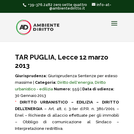
+39-376.2482 zero sette quattro
info-at-
@ambientediritto.it
TAR PUGLIA, Lecce 12 marzo
2013
Giurisprudenza:
Giurisprudenza Sentenze per esteso
massime |
Categoria:
Diritto dell'energia
,
Diritto
urbanistico - edilizia
Numero:
559 |
Data di udienza:
30 Gennaio 2013
*
DIRITTO URBANISTICO – EDILIZIA – DIRITTO
DELL’ENERGIA
– Art. 48, c. 3-ter d.P.R. n. 380/2001 –
Enel – Richieste di allaccio effettuate per gli immobili
– Obbligo di comunicazione al Sindaco –
Interpretazione restrittiva.