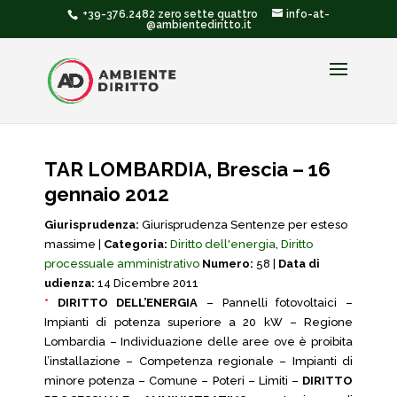
+39-376.2482 zero sette quattro
info-at-
@ambientediritto.it
TAR LOMBARDIA, Brescia – 16
gennaio 2012
Giurisprudenza:
Giurisprudenza Sentenze per esteso
massime |
Categoria:
Diritto dell'energia
,
Diritto
processuale amministrativo
Numero:
58 |
Data di
udienza:
14 Dicembre 2011
*
DIRITTO DELL’ENERGIA
– Pannelli fotovoltaici –
Impianti di potenza superiore a 20 kW – Regione
Lombardia – Individuazione delle aree ove è proibita
l’installazione – Competenza regionale – Impianti di
minore potenza – Comune – Poteri – Limiti –
DIRITTO