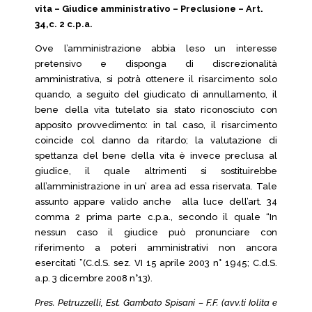
vita – Giudice amministrativo – Preclusione – Art.
34,c. 2 c.p.a.
Ove l’amministrazione abbia leso un interesse
pretensivo e disponga di discrezionalità
amministrativa, si potrà ottenere il risarcimento solo
quando, a seguito del giudicato di annullamento, il
bene della vita tutelato sia stato riconosciuto con
apposito provvedimento: in tal caso, il risarcimento
coincide col danno da ritardo; la valutazione di
spettanza del bene della vita è invece preclusa al
giudice, il quale altrimenti si sostituirebbe
all’amministrazione in un’ area ad essa riservata. Tale
assunto appare valido anche alla luce dell’art. 34
comma 2 prima parte c.p.a., secondo il quale “In
nessun caso il giudice può pronunciare con
riferimento a poteri amministrativi non ancora
esercitati ”(C.d.S. sez. VI 15 aprile 2003 n° 1945; C.d.S.
a.p. 3 dicembre 2008 n°13).
Pres. Petruzzelli, Est. Gambato Spisani – F.F. (avv.ti Iolita e