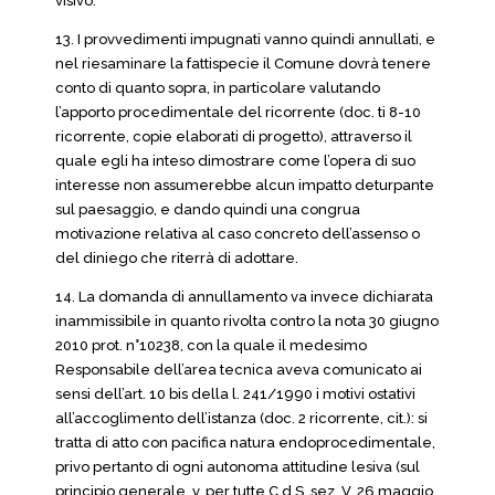
visivo.
13. I provvedimenti impugnati vanno quindi annullati, e
nel riesaminare la fattispecie il Comune dovrà tenere
conto di quanto sopra, in particolare valutando
l’apporto procedimentale del ricorrente (doc. ti 8-10
ricorrente, copie elaborati di progetto), attraverso il
quale egli ha inteso dimostrare come l’opera di suo
interesse non assumerebbe alcun impatto deturpante
sul paesaggio, e dando quindi una congrua
motivazione relativa al caso concreto dell’assenso o
del diniego che riterrà di adottare.
14. La domanda di annullamento va invece dichiarata
inammissibile in quanto rivolta contro la nota 30 giugno
2010 prot. n°10238, con la quale il medesimo
Responsabile dell’area tecnica aveva comunicato ai
sensi dell’art. 10 bis della l. 241/1990 i motivi ostativi
all’accoglimento dell’istanza (doc. 2 ricorrente, cit.): si
tratta di atto con pacifica natura endoprocedimentale,
privo pertanto di ogni autonoma attitudine lesiva (sul
principio generale, v. per tutte C.d.S. sez. V, 26 maggio