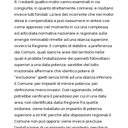
6. I restanti quattro motivi vanno esaminati in via
congiunta, in quanto strettamente connessi, e risultano
invece tutti fondati. La tesi del ricorrente che nei motivi
stessi è compendiata si può riassumere in sintesi così
come appresso: nel momento in cui una complessa
ed articolata normativa nazionale e regionale sulle
energie rinnovabili rimette ad una istanza superiore,
ovvero la Regione, il compito di stabilire, a preferenza
dei Comuni, quali siano le aree del territorio nelle
quali è proibita l’installazione dei pannelli fotovoltaici
superiori a una data potenza, sarebbe del tutto
irrazionale affermare che identico potere di
“esclusione” spetti senza limiti ad una istanza inferiore,
il Comune, per impianti di minore potenza, per
definizione meno invasivi. Così ragionando, infatti,
potrebbe verificarsi il paradosso per cui in una data
area, non identificata dalla Regione fra quelle
inidonee, viene installato un impianto di potenza
superiore a 20 kW, perché alle disposizioni regionali il
Comune non può opporsi; viene invece preclusa
l’installazione di un impianto più modesto, perché in