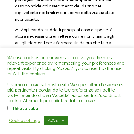
caso coincide col risarcimento del danno per
equivalente nei limiti in cui il bene della vita sia stato
riconosciuto.
21. Applicando i suddetti principi al caso di specie, è
allora necessario premettere come non vi siano agli
atti gli elementi per affermare sin da ora che la p.a.
debba senz’altro riconoscere, ovvero non possa
negare, al ricorrente il bene della vita da lui
We use cookies on our website to give you the most
relevant experience by remembering your preferences and
reclamato, cioè il titolo per installare i pannelli: ciò si
repeat visits. By clicking “Accept”, you consent to the use
potrà affermare ovvero negare solo, nei termini già
of ALL the cookies.
precisati, all’esito del riesame della pratica al quale
l’amministrazione è tenuta. Solo se tale esito sarà
Usiamo i cookie sul nostro sito Web per offrirti l'esperienza
positivo, potrà nella sede opportuna essere
più pertinente ricordando le tue preferenze se ripeti le
visite. Facendo clic su "Accetta", acconsenti all'uso di tutti i
domandato, ricorrendone tutti i presupposti di legge, il
cookie. Altrimenti puoi rifiutare tutti i cookie.
risarcimento del danno da ritardo, che invece non può
.
Rifiuta tutti
riconoscersi già nella sede presente.
22. La novità e particolarità della questione e la
Cookie settings
ACCETTA
parziale soccombenza sono giusto motivo per
compensare le spese.