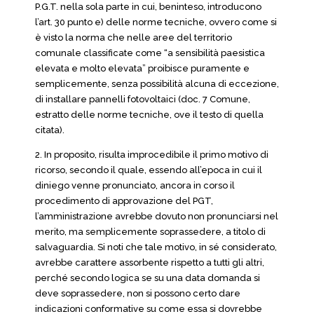
P.G.T. nella sola parte in cui, beninteso, introducono
l’art. 30 punto e) delle norme tecniche, ovvero come si
è visto la norma che nelle aree del territorio
comunale classificate come “a sensibilità paesistica
elevata e molto elevata” proibisce puramente e
semplicemente, senza possibilità alcuna di eccezione,
di installare pannelli fotovoltaici (doc. 7 Comune,
estratto delle norme tecniche, ove il testo di quella
citata).
2. In proposito, risulta improcedibile il primo motivo di
ricorso, secondo il quale, essendo all’epoca in cui il
diniego venne pronunciato, ancora in corso il
procedimento di approvazione del PGT,
l’amministrazione avrebbe dovuto non pronunciarsi nel
merito, ma semplicemente soprassedere, a titolo di
salvaguardia. Si noti che tale motivo, in sé considerato,
avrebbe carattere assorbente rispetto a tutti gli altri,
perché secondo logica se su una data domanda si
deve soprassedere, non si possono certo dare
indicazioni conformative su come essa si dovrebbe