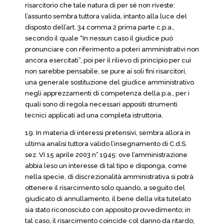
risarcitorio che tale natura di per sé non riveste:
l’assunto sembra tuttora valida, intanto alla luce del
disposto dell’art. 34 comma 2 prima parte c.p.a.,
secondo il quale “In nessun caso il giudice può
pronunciare con riferimento a poteri amministrativi non
ancora esercitati”, poi per il rilievo di principio per cui
non sarebbe pensabile, se pure ai soli fini risarcitori,
una generale sostituzione del giudice amministrativo
negli apprezzamenti di competenza della p.a., per i
quali sono di regola necessari appositi strumenti
tecnici applicati ad una completa istruttoria.
19. In materia di interessi pretensivi, sembra allora in
ultima analisi tuttora valido l’insegnamento di C.d.S.
sez. VI 15 aprile 2003 n° 1945: ove l’amministrazione
abbia leso un interesse di tal tipo e disponga, come
nella specie, di discrezionalità amministrativa si potrà
ottenere il risarcimento solo quando, a seguito del
giudicato di annullamento, il bene della vita tutelato
sia stato riconosciuto con apposito provvedimento; in
tal caso, il risarcimento coincide col danno da ritardo;