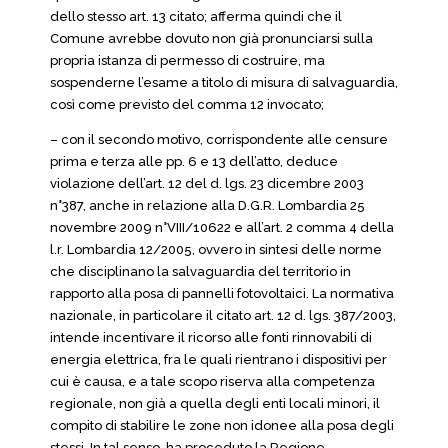
dello stesso art. 13 citato; afferma quindi che il
Comune avrebbe dovuto non già pronunciarsi sulla
propria istanza di permesso di costruire, ma
sospenderne l’esame a titolo di misura di salvaguardia,
così come previsto del comma 12 invocato;
– con il secondo motivo, corrispondente alle censure
prima e terza alle pp. 6 e 13 dell’atto, deduce
violazione dell’art. 12 del d. lgs. 23 dicembre 2003
n°387, anche in relazione alla D.G.R. Lombardia 25
novembre 2009 n°VIII/10622 e all’art. 2 comma 4 della
l.r. Lombardia 12/2005, ovvero in sintesi delle norme
che disciplinano la salvaguardia del territorio in
rapporto alla posa di pannelli fotovoltaici. La normativa
nazionale, in particolare il citato art. 12 d. lgs. 387/2003,
intende incentivare il ricorso alle fonti rinnovabili di
energia elettrica, fra le quali rientrano i dispositivi per
cui è causa, e a tale scopo riserva alla competenza
regionale, non già a quella degli enti locali minori, il
compito di stabilire le zone non idonee alla posa degli
stessi. In tal senso, ha proceduto la Regione