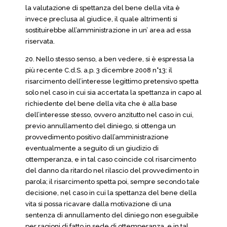
la valutazione di spettanza del bene della vita è
invece preclusa al giudice, il quale altrimenti si
sostituirebbe all’amministrazione in un’ area ad essa
riservata.
20. Nello stesso senso, a ben vedere, si è espressa la
più recente C.d.S. a.p. 3 dicembre 2008 n°13: il
risarcimento dell’interesse legittimo pretensivo spetta
solo nel caso in cui sia accertata la spettanza in capo al
richiedente del bene della vita che è alla base
dell’interesse stesso, ovvero anzitutto nel caso in cui,
previo annullamento del diniego, si ottenga un
provvedimento positivo dall’amministrazione
eventualmente a seguito di un giudizio di
ottemperanza, e in tal caso coincide col risarcimento
del danno da ritardo nel rilascio del provvedimento in
parola; il risarcimento spetta poi, sempre secondo tale
decisione, nel caso in cui la spettanza del bene della
vita si possa ricavare dalla motivazione di una
sentenza di annullamento del diniego non eseguibile
per ragioni di fatto in sede di ottemperanza, e in tal