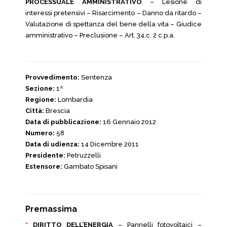
PROCESSUALE AMMINISTRATIVO
– Lesione di
interessi pretensivi – Risarcimento – Danno da ritardo –
Valutazione di spettanza del bene della vita – Giudice
amministrativo – Preclusione – Art. 34,c. 2 c.p.a.
Provvedimento:
Sentenza
Sezione:
1^
Regione:
Lombardia
Città:
Brescia
Data di pubblicazione:
16 Gennaio 2012
Numero:
58
Data di udienza:
14 Dicembre 2011
Presidente:
Petruzzelli
Estensore:
Gambato Spisani
Premassima
*
DIRITTO DELL’ENERGIA
– Pannelli fotovoltaici –