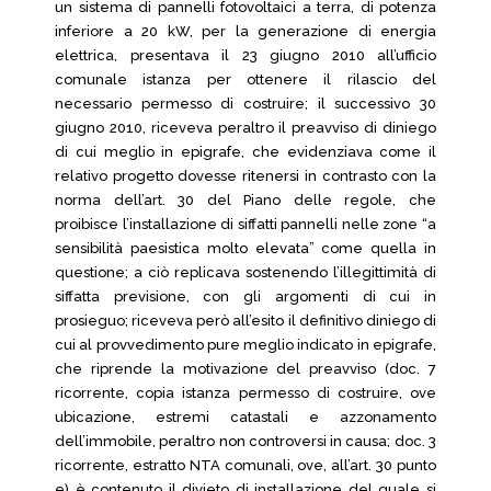
un sistema di pannelli fotovoltaici a terra, di potenza
inferiore a 20 kW, per la generazione di energia
elettrica, presentava il 23 giugno 2010 all’ufficio
comunale istanza per ottenere il rilascio del
necessario permesso di costruire; il successivo 30
giugno 2010, riceveva peraltro il preavviso di diniego
di cui meglio in epigrafe, che evidenziava come il
relativo progetto dovesse ritenersi in contrasto con la
norma dell’art. 30 del Piano delle regole, che
proibisce l’installazione di siffatti pannelli nelle zone “a
sensibilità paesistica molto elevata” come quella in
questione; a ciò replicava sostenendo l’illegittimità di
siffatta previsione, con gli argomenti di cui in
prosieguo; riceveva però all’esito il definitivo diniego di
cui al provvedimento pure meglio indicato in epigrafe,
che riprende la motivazione del preavviso (doc. 7
ricorrente, copia istanza permesso di costruire, ove
ubicazione, estremi catastali e azzonamento
dell’immobile, peraltro non controversi in causa; doc. 3
ricorrente, estratto NTA comunali, ove, all’art. 30 punto
e) è contenuto il divieto di installazione del quale si