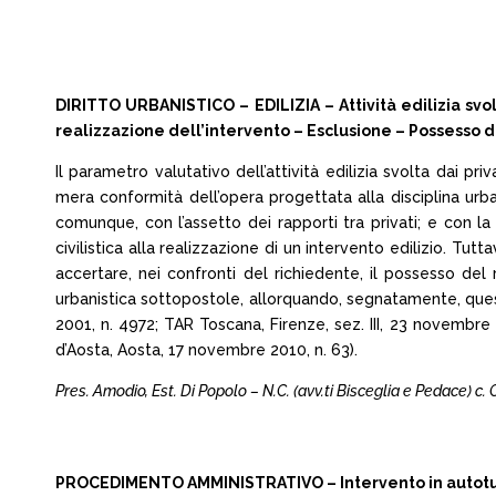
DIRITTO URBANISTICO – EDILIZIA – Attività edilizia svolta 
realizzazione dell’intervento – Esclusione – Possesso d
Il parametro valutativo dell’attività edilizia svolta dai pri
mera conformità dell’opera progettata alla disciplina urban
comunque, con l’assetto dei rapporti tra privati; e con la
civilistica alla realizzazione di un intervento edilizio. Tut
accertare, nei confronti del richiedente, il possesso del
urbanistica sottopostole, allorquando, segnatamente, ques
2001, n. 4972; TAR Toscana, Firenze, sez. III, 23 novembr
d’Aosta, Aosta, 17 novembre 2010, n. 63).
Pres. Amodio, Est. Di Popolo – N.C. (avv.ti Bisceglia e Pedace) 
PROCEDIMENTO AMMINISTRATIVO – Intervento in autotutel