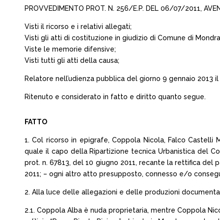
PROVVEDIMENTO PROT. N. 256/E.P. DEL 06/07/2011, AV
Visti il ricorso e i relativi allegati;
Visti gli atti di costituzione in giudizio di Comune di Mond
Viste le memorie difensive;
Visti tutti gli atti della causa;
Relatore nell’udienza pubblica del giorno 9 gennaio 2013 il 
Ritenuto e considerato in fatto e diritto quanto segue.
FATTO
1. Col ricorso in epigrafe, Coppola Nicola, Falco Castell
quale il capo della Ripartizione tecnica Urbanistica del C
prot. n. 67813, del 10 giugno 2011, recante la rettifica del
2011; – ogni altro atto presupposto, connesso e/o conseg
2. Alla luce delle allegazioni e delle produzioni documentali 
2.1. Coppola Alba è nuda proprietaria, mentre Coppola Nicol