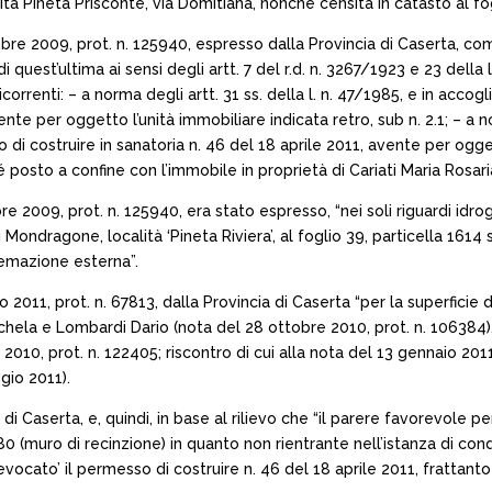
ità Pineta Prisconte, via Domitiana, nonché censita in catasto al fog
bre 2009, prot. n. 125940, espresso dalla Provincia di Caserta, c
di quest’ultima ai sensi degli artt. 7 del r.d. n. 3267/1923 e 23 della
orrenti: – a norma degli artt. 31 ss. della l. n. 47/1985, e in acco
nte per oggetto l’unità immobiliare indicata retro, sub n. 2.1; – a n
di costruire in sanatoria n. 46 del 18 aprile 2011, avente per ogge
hé posto a confine con l’immobile in proprietà di Cariati Maria Rosa
e 2009, prot. n. 125940, era stato espresso, “nei soli riguardi idroge
 Mondragone, località ‘Pineta Riviera’, al foglio 39, particella 161
temazione esterna”.
o 2011, prot. n. 67813, dalla Provincia di Caserta “per la superficie
 Michela e Lombardi Dario (nota del 28 ottobre 2010, prot. n. 10638
re 2010, prot. n. 122405; riscontro di cui alla nota del 13 gennaio 2
gio 2011).
a di Caserta, e, quindi, in base al rilievo che “il parere favorevole
0 (muro di recinzione) in quanto non rientrante nell’istanza di co
vocato’ il permesso di costruire n. 46 del 18 aprile 2011, frattanto 