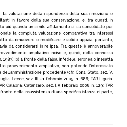
ciso, la valutazione della rispondenza della sua rimozione o
anti in favore della sua conservazione, e, tra questi, in
anto più quando un simile affidamento si sia consolidato per
ionale la compiuta valutazione comparativa tra interessi
atto da rimuovere o modificare e solido appaia, pertanto,
ttavia da considerarsi in re ipsa. Tra queste è annoverabile
 provvedimento ampliativo inciso e, quindi, della connessa
n. 1983); b) a fronte della falsa, infedele, erronea o inesatta
edetto provvedimento ampliativo, non potendo l’interessato
 dell’amministrazione procedente (cfr. Cons. Stato, sez. V,
lia, Lecce, sez. III, 21 febbraio 2005, n. 686; TAR Liguria.
AR Calabria, Catanzaro, sez. I, 5 febbraio 2008, n. 129; TAR
 fronte della insussistenza di una specifica istanza di parte,