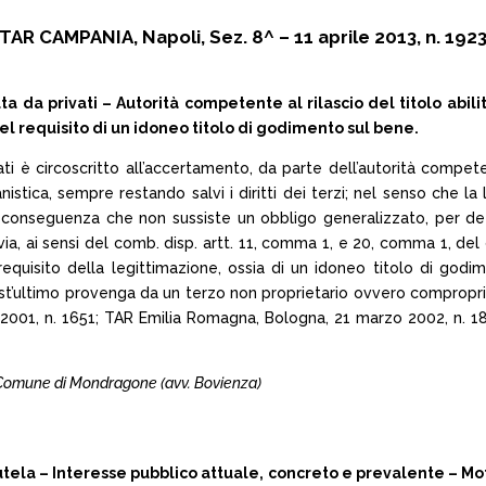
TAR CAMPANIA, Napoli, Sez. 8^ – 11 aprile 2013, n. 192
da privati – Autorità competente al rilascio del titolo abilitati
el requisito di un idoneo titolo di godimento sul bene.
vati è circoscritto all’accertamento, da parte dell’autorità competent
istica, sempre restando salvi i diritti dei terzi; nel senso che l
 conseguenza che non sussiste un obbligo generalizzato, per detta a
tavia, ai sensi del comb. disp. artt. 11, comma 1, e 20, comma 1, de
 requisito della legittimazione, ossia di un idoneo titolo di go
t’ultimo provenga da un terzo non proprietario ovvero compropriet
e 2001, n. 1651; TAR Emilia Romagna, Bologna, 21 marzo 2002, n. 
c. Comune di Mondragone (avv. Bovienza)
a – Interesse pubblico attuale, concreto e prevalente – Motiv