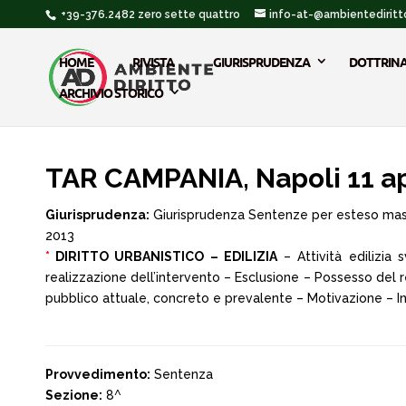
+39-376.2482 zero sette quattro
info-at-@ambientediritto
HOME
RIVISTA
GIURISPRUDENZA
DOTTRIN
ARCHIVIO STORICO
TAR CAMPANIA, Napoli 11 ap
Giurisprudenza:
Giurisprudenza Sentenze per esteso ma
2013
*
DIRITTO URBANISTICO – EDILIZIA
– Attività edilizia s
realizzazione dell’intervento – Esclusione – Possesso de
pubblico attuale, concreto e prevalente – Motivazione – Inte
Provvedimento:
Sentenza
Sezione:
8^