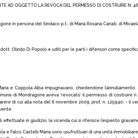
ENTE AD OGGETTO LA REVOCA DEL PERMESSO DI COSTRUIRE N. 46
ragone in persona del Sindaco p.t., di Maria Rosaria Cariati, di Mica
dott. Olindo Di Popolo e uditi per le parti i difensori come specific
i Maria e Coppola Alba impugnavano, chiedendone l’annullamento: – 
omune di Mondragone aveva ‘revocato’ il permesso di costruire n. 4
 parere di cui alla nota del 6 novembre 2009, prot. n. 125940; – il 
uente.
effettuate in giudizio, la vicenda cui si riferisce l’esperito gravame
a e Falco Castelli Maria sono usufruttuari di una unità immobiliar