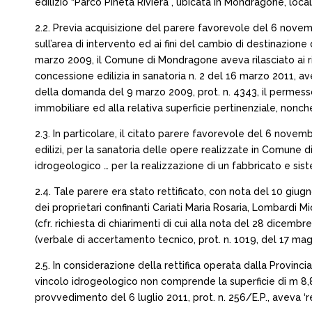
edilizio “Parco Pineta Riviera”, ubicata in Mondragone, local
2.2. Previa acquisizione del parere favorevole del 6 novem
sull’area di intervento ed ai fini del cambio di destinazione 
marzo 2009, il Comune di Mondragone aveva rilasciato ai ric
concessione edilizia in sanatoria n. 2 del 16 marzo 2011, ave
della domanda del 9 marzo 2009, prot. n. 4343, il permesso 
immobiliare ed alla relativa superficie pertinenziale, nonc
2.3. In particolare, il citato parere favorevole del 6 novembr
edilizi, per la sanatoria delle opere realizzate in Comune di
idrogeologico … per la realizzazione di un fabbricato e sis
2.4. Tale parere era stato rettificato, con nota del 10 giugn
dei proprietari confinanti Cariati Maria Rosaria, Lombardi
(cfr. richiesta di chiarimenti di cui alla nota del 28 dicemb
(verbale di accertamento tecnico, prot. n. 1019, del 17 mag
2.5. In considerazione della rettifica operata dalla Provinci
vincolo idrogeologico non comprende la superficie di m 8,8
provvedimento del 6 luglio 2011, prot. n. 256/E.P., aveva ‘re