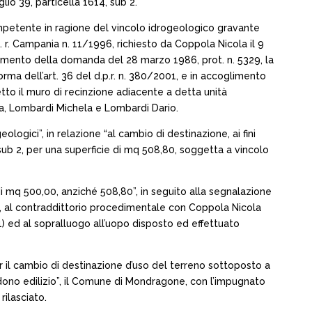
lio 39, particella 1614, sub 2.
ompetente in ragione del vincolo idrogeologico gravante
 l. r. Campania n. 11/1996, richiesto da Coppola Nicola il 9
glimento della domanda del 28 marzo 1986, prot. n. 5329, la
orma dell’art. 36 del d.p.r. n. 380/2001, e in accoglimento
tto il muro di recinzione adiacente a detta unità
ria, Lombardi Michela e Lombardi Dario.
ologici”, in relazione “al cambio di destinazione, ai fini
4 sub 2, per una superficie di mq 508,80, soggetta a vincolo
 di mq 500,00, anziché 508,80”, in seguito alla segnalazione
4), al contraddittorio procedimentale con Coppola Nicola
011) ed al sopralluogo all’uopo disposto ed effettuato
 per il cambio di destinazione d’uso del terreno sottoposto a
ndono edilizio”, il Comune di Mondragone, con l’impugnato
rilasciato.