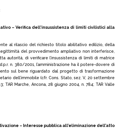
3
vo – Verifica dell’insussistenza di limiti civilistici alla
e al rilascio del richiesto titolo abilitativo edilizio, della
a legittimità del provvedimento ampliativo non interferisce,
utorità, di verificare l’insussistenza di limiti di matrice
l d.p.r. n. 380/2001, l’amministrazione ha il potere-dovere di
dimento sul bene riguardato dal progetto di trasformazione
ario dell’immobile (cfr. Cons. Stato, sez. V, 20 settembre
183; TAR Marche, Ancona, 28 giugno 2004, n. 784; TAR Valle
azione – Interesse pubblica all’eliminazione dell’atto