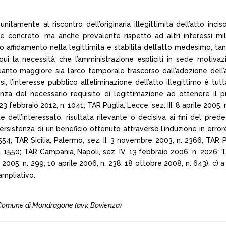
 unitamente al riscontro dell’originaria illegittimità dell’atto in
 concreto, ma anche prevalente rispetto ad altri interessi milit
sto affidamento nella legittimità e stabilità dell’atto medesimo, t
qui la necessità che l’amministrazione espliciti in sede motivaz
uanto maggiore sia l’arco temporale trascorso dall’adozione dell’
i, l’interesse pubblico all’eliminazione dell’atto illegittimo è tu
ssenza del necessario requisito di legittimazione ad ottenere il
3 febbraio 2012, n. 1041; TAR Puglia, Lecce, sez. III, 8 aprile 2005, 
 dell’interessato, risultata rilevante o decisiva ai fini del pr
rsistenza di un beneficio ottenuto attraverso l’induzione in errore
4; TAR Sicilia, Palermo, sez. II, 3 novembre 2003, n. 2366; TAR Pug
. 1550; TAR Campania, Napoli, sez. IV, 13 febbraio 2006, n. 2026; T
2005, n. 299; 10 aprile 2006, n. 238; 18 ottobre 2008, n. 643); c) a
ampliativo.
c. Comune di Mondragone (avv. Bovienza)