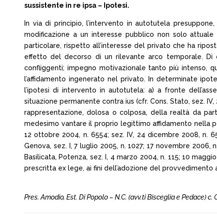
sussistente in re ipsa – Ipotesi.
In via di principio, l’intervento in autotutela presuppone,
modificazione a un interesse pubblico non solo attuale e
particolare, rispetto all’interesse del privato che ha ripo
effetto del decorso di un rilevante arco temporale. Di 
confliggenti; impegno motivazionale tanto più intenso, q
l’affidamento ingenerato nel privato. In determinate ipotes
l’ipotesi di intervento in autotutela: a) a fronte dell’a
situazione permanente contra ius (cfr. Cons. Stato, sez. IV, 2
rappresentazione, dolosa o colposa, della realtà da parte
medesimo vantare il proprio legittimo affidamento nella pe
12 ottobre 2004, n. 6554; sez. IV, 24 dicembre 2008, n. 655
Genova, sez. I, 7 luglio 2005, n. 1027; 17 novembre 2006, n
Basilicata, Potenza, sez. I, 4 marzo 2004, n. 115; 10 maggio 
prescritta ex lege, ai fini dell’adozione del provvedimento 
Pres. Amodio, Est. Di Popolo – N.C. (avv.ti Bisceglia e Pedace) 