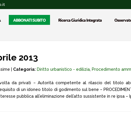
.it
A
ABBONATI SUBITO
Ricerca Giuridica Integrata
Osservato
rile 2013
ssime |
Categoria:
Diritto urbanistico - edilizia
,
Procedimento ammin
volta da privati – Autorità competente al rilascio del titolo abilita
l requisito di un idoneo titolo di godimento sul bene – PROCEDIME
resse pubblica all’eliminazione dell’atto sussistente in re ipsa – I