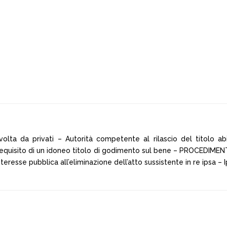
volta da privati – Autorità competente al rilascio del titolo abilita
l requisito di un idoneo titolo di godimento sul bene – PROCEDIME
resse pubblica all’eliminazione dell’atto sussistente in re ipsa – I