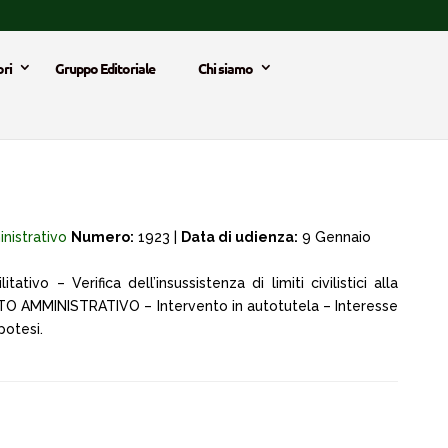
ri
Gruppo Editoriale
Chi siamo
istrativo
Numero:
1923 |
Data di udienza:
9 Gennaio
tivo – Verifica dell’insussistenza di limiti civilistici alla
NTO AMMINISTRATIVO – Intervento in autotutela – Interesse
potesi.