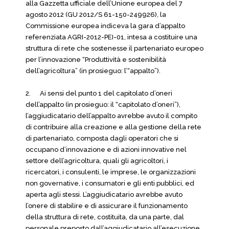
alla Gazzetta ufficiale dell’Unione europea del 7
agosto 2012 (GU 2012/S 61-150-249926), la
Commissione europea indiceva la gara d’appalto
referenziata AGRI-2012-PEI-01, intesa a costituire una
struttura di rete che sostenesse il partenariato europeo
per l’innovazione “Produttività e sostenibilità
dell’agricoltura” (in prosieguo: l’“appalto”).
2. Ai sensi del punto 1 del capitolato d’oneri
dell’appalto (in prosieguo: il “capitolato d’oneri”),
l’aggiudicatario dell’appalto avrebbe avuto il compito
di contribuire alla creazione e alla gestione della rete
di partenariato, composta dagli operatori che si
occupano d’innovazione e di azioni innovative nel
settore dell’agricoltura, quali gli agricoltori, i
ricercatori, i consulenti, le imprese, le organizzazioni
non governative, i consumatori e gli enti pubblici, ed
aperta agli stessi. L’aggiudicatario avrebbe avuto
l’onere di stabilire e di assicurare il funzionamento
della struttura di rete, costituita, da una parte, dal
personale preposto dall’aggiudicatario all’esecuzione