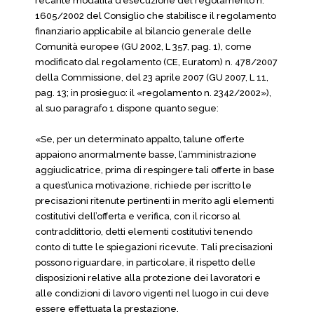
recante modalità d’esecuzione del regolamento n.
1605/2002 del Consiglio che stabilisce il regolamento
finanziario applicabile al bilancio generale delle
Comunità europee (GU 2002, L 357, pag. 1), come
modificato dal regolamento (CE, Euratom) n. 478/2007
della Commissione, del 23 aprile 2007 (GU 2007, L 11,
pag. 13; in prosieguo: il «regolamento n. 2342/2002»),
al suo paragrafo 1 dispone quanto segue:
«Se, per un determinato appalto, talune offerte
appaiono anormalmente basse, l’amministrazione
aggiudicatrice, prima di respingere tali offerte in base
a quest’unica motivazione, richiede per iscritto le
precisazioni ritenute pertinenti in merito agli elementi
costitutivi dell’offerta e verifica, con il ricorso al
contraddittorio, detti elementi costitutivi tenendo
conto di tutte le spiegazioni ricevute. Tali precisazioni
possono riguardare, in particolare, il rispetto delle
disposizioni relative alla protezione dei lavoratori e
alle condizioni di lavoro vigenti nel luogo in cui deve
essere effettuata la prestazione.