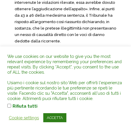
intervenute le violazioni rilevate, essa avrebbe dovuto
ottenere l’aggiudicazione dell’appalto». Infine, ai punti
da 43 a 46 della medesima sentenza, il Tribunale ha
risposto all’argomento così riassunto dichiarando, in
sostanza, che le pretese illegittimità non presentavano
un nesso di causalità diretto con le voci di danno
dedotte dalla ricorrente.
14 Per quanto riguarda la prima parte del primo
We use cookies on our website to give you the most
motivo, relativa a un preteso travisamento degli
relevant experience by remembering your preferences and
repeat visits. By clicking “Accept”, you consent to the use
argomenti della Agriconsulting da parte del
of ALL the cookies.
Tribunale, va rilevato, in primo luogo, che, al punto 102
del ricorso, la Agriconsulting aveva indicato, come
Usiamo i cookie sul nostro sito Web per offrirti l'esperienza
spiegazione relativa al nesso di causalità tra le
più pertinente ricordando le tue preferenze se ripeti le
illegittimità asseritamente commesse nell’ambito
visite. Facendo clic su "Accetta", acconsenti all'uso di tutti i
cookie. Altrimenti puoi rifiutare tutti i cookie.
della procedura di gara d’appalto, da un lato, e la
.
perdita di opportunità che essa avrebbe subito,
Rifiuta tutti
dall’altro, che detta perdita di opportunità era «una
Cookie settings
ACCETTA
conseguenza diretta della decisione del comitato di
valutazione di diminuire il giudizio in relazione al