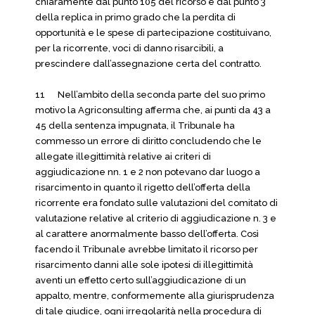
chiaramente dal punto 105 del ricorso e dal punto 3
della replica in primo grado che la perdita di
opportunità e le spese di partecipazione costituivano,
per la ricorrente, voci di danno risarcibili, a
prescindere dall’assegnazione certa del contratto.
11 Nell’ambito della seconda parte del suo primo
motivo la Agriconsulting afferma che, ai punti da 43 a
45 della sentenza impugnata, il Tribunale ha
commesso un errore di diritto concludendo che le
allegate illegittimità relative ai criteri di
aggiudicazione nn. 1 e 2 non potevano dar luogo a
risarcimento in quanto il rigetto dell’offerta della
ricorrente era fondato sulle valutazioni del comitato di
valutazione relative al criterio di aggiudicazione n. 3 e
al carattere anormalmente basso dell’offerta. Così
facendo il Tribunale avrebbe limitato il ricorso per
risarcimento danni alle sole ipotesi di illegittimità
aventi un effetto certo sull’aggiudicazione di un
appalto, mentre, conformemente alla giurisprudenza
di tale giudice, ogni irregolarità nella procedura di