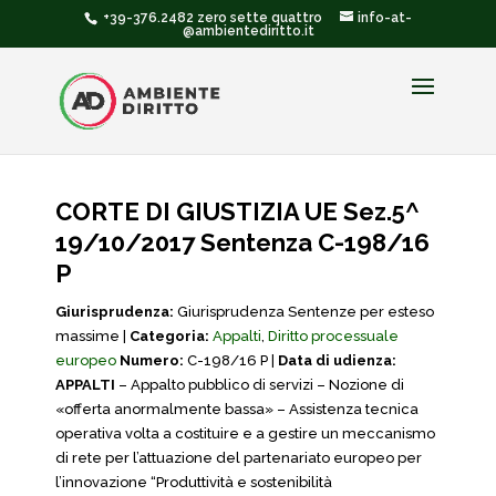
+39-376.2482 zero sette quattro
info-at-
@ambientediritto.it
CORTE DI GIUSTIZIA UE Sez.5^
19/10/2017 Sentenza C-198/16
P
Giurisprudenza:
Giurisprudenza Sentenze per esteso
massime |
Categoria:
Appalti
,
Diritto processuale
europeo
Numero:
C-198/16 P |
Data di udienza:
APPALTI
– Appalto pubblico di servizi – Nozione di
«offerta anormalmente bassa» – Assistenza tecnica
operativa volta a costituire e a gestire un meccanismo
di rete per l’attuazione del partenariato europeo per
l’innovazione “Produttività e sostenibilità