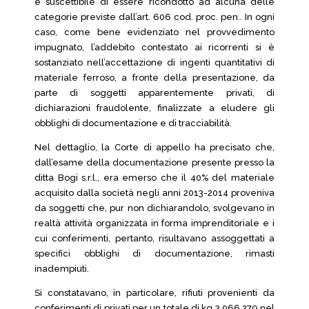
è suscettibile di essere ricondotto ad alcuna delle
categorie previste dall’art. 606 cod. proc. pen.. In ogni
caso, come bene evidenziato nel provvedimento
impugnato, l’addebito contestato ai ricorrenti si è
sostanziato nell’accettazione di ingenti quantitativi di
materiale ferroso, a fronte della presentazione, da
parte di soggetti apparentemente privati, di
dichiarazioni fraudolente, finalizzate a eludere gli
obblighi di documentazione e di tracciabilità.
Nel dettaglio, la Corte di appello ha precisato che,
dall’esame della documentazione presente presso la
ditta Bogi s.r.l., era emerso che il 40% del materiale
acquisito dalla società negli anni 2013-2014 proveniva
da soggetti che, pur non dichiarandolo, svolgevano in
realtà attività organizzata in forma imprenditoriale e i
cui conferimenti, pertanto, risultavano assoggettati a
specifici obblighi di documentazione, rimasti
inadempiuti.
Si constatavano, in particolare, rifiuti provenienti da
conferimenti di privati per un totale di kg 3.066.279 nel