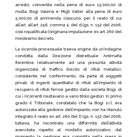
arresto, convertita nella pena di euro 15.000,00 di
multa, Bogi Valeria e Migli Valter alla pena di euro
5.000,00 di ammenda ciascuno, per il reato di cui
all’art. all’art. 256, comma 4, del d.lgs. n. 152 del 2006,
così riqualificata l’originaria imputazione ex art. 260 del
medesimo decreto.
La vicenda processuale traeva origine da un’indagine
condotta dalla Direzione distrettuale Antimafia
fiorentina relativamente ad una presunta attività
organizzata di traffico illecito di rifiuti metallici,
consistente nel conferimento, da parte di soggetti
privati, di ingenti quantitativi di rifiuti all’impianto di
recupero di rifiuti ferrosi gestito dalla società Bogi, di
cui i ricorrenti risultavano a vario titolo gestori. In primo
grado il Tribunale, constatato che la Bogi s.r.l. era
autorizzata alla gestione dell’impianto, non ha ritenuto
integrato il reato ex art. 260 del D.lgs. n. 152 del 2006,
tuttavia, ha riscontrato una difformità dell’attività
esercitata rispetto al modello autorizzativo, dal
momento la gestione era consistita nella presa in