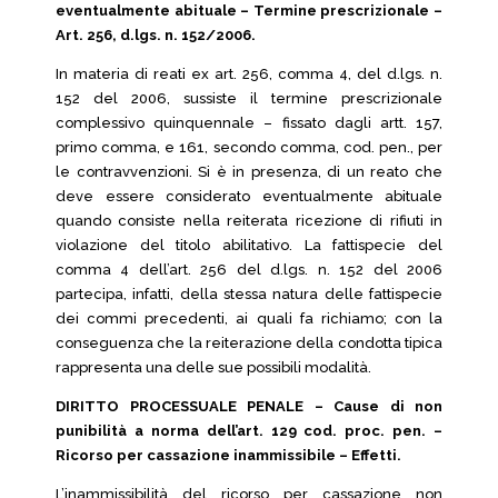
eventualmente abituale – Termine prescrizionale –
Art. 256, d.lgs. n. 152/2006.
In materia di reati ex art. 256, comma 4, del d.lgs. n.
152 del 2006, sussiste il termine prescrizionale
complessivo quinquennale – fissato dagli artt. 157,
primo comma, e 161, secondo comma, cod. pen., per
le contravvenzioni. Si è in presenza, di un reato che
deve essere considerato eventualmente abituale
quando consiste nella reiterata ricezione di rifiuti in
violazione del titolo abilitativo. La fattispecie del
comma 4 dell’art. 256 del d.lgs. n. 152 del 2006
partecipa, infatti, della stessa natura delle fattispecie
dei commi precedenti, ai quali fa richiamo; con la
conseguenza che la reiterazione della condotta tipica
rappresenta una delle sue possibili modalità.
DIRITTO PROCESSUALE PENALE – Cause di non
punibilità a norma dell’art. 129 cod. proc. pen. –
Ricorso per cassazione inammissibile – Effetti.
L’inammissibilità del ricorso per cassazione non