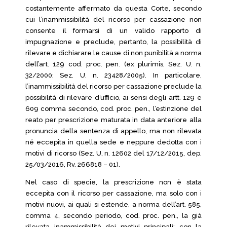
costantemente affermato da questa Corte, secondo
cui l’inammissibilità del ricorso per cassazione non
consente il formarsi di un valido rapporto di
impugnazione e preclude, pertanto, la possibilità di
rilevare e dichiarare le cause di non punibilità a norma
dell’art. 129 cod. proc. pen. (ex plurimis, Sez. U. n.
32/2000; Sez. U. n. 23428/2005). In particolare,
l’inammissibilità del ricorso per cassazione preclude la
possibilità di rilevare d’ufficio, ai sensi degli artt. 129 e
609 comma secondo, cod. proc. pen., l’estinzione del
reato per prescrizione maturata in data anteriore alla
pronuncia della sentenza di appello, ma non rilevata
né eccepita in quella sede e neppure dedotta con i
motivi di ricorso (Sez. U, n. 12602 del 17/12/2015, dep.
25/03/2016, Rv. 266818 – 01).
Nel caso di specie, la prescrizione non è stata
eccepita con il ricorso per cassazione, ma solo con i
motivi nuovi, ai quali si estende, a norma dell’art. 585,
comma 4, secondo periodo, cod. proc. pen., la già
rilevata inammissibilità dei motivi principali; con la