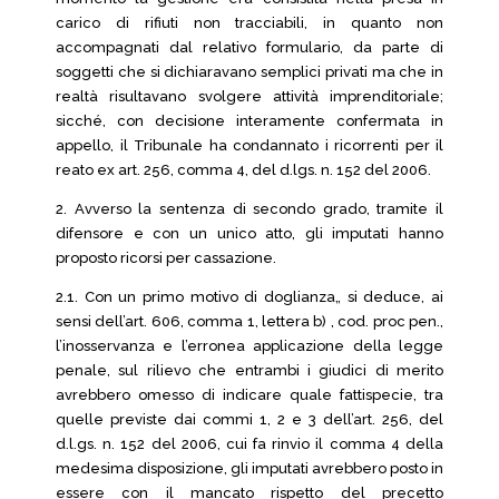
carico di rifiuti non tracciabili, in quanto non
accompagnati dal relativo formulario, da parte di
soggetti che si dichiaravano semplici privati ma che in
realtà risultavano svolgere attività imprenditoriale;
sicché, con decisione interamente confermata in
appello, il Tribunale ha condannato i ricorrenti per il
reato ex art. 256, comma 4, del d.lgs. n. 152 del 2006.
2. Avverso la sentenza di secondo grado, tramite il
difensore e con un unico atto, gli imputati hanno
proposto ricorsi per cassazione.
2.1. Con un primo motivo di doglianza„ si deduce, ai
sensi dell’art. 606, comma 1, lettera b) , cod. proc pen.,
l’inosservanza e l’erronea applicazione della legge
penale, sul rilievo che entrambi i giudici di merito
avrebbero omesso di indicare quale fattispecie, tra
quelle previste dai commi 1, 2 e 3 dell’art. 256, del
d.l.gs. n. 152 del 2006, cui fa rinvio il comma 4 della
medesima disposizione, gli imputati avrebbero posto in
essere con il mancato rispetto del precetto