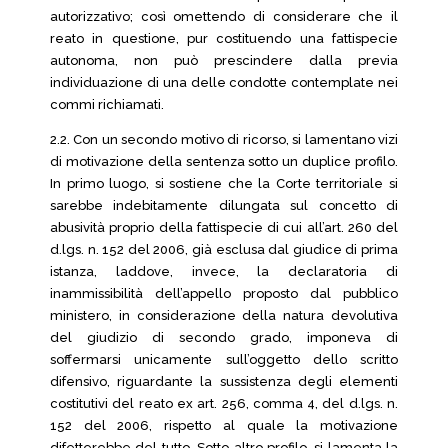
autorizzativo; così omettendo di considerare che il
reato in questione, pur costituendo una fattispecie
autonoma, non può prescindere dalla previa
individuazione di una delle condotte contemplate nei
commi richiamati.
2.2. Con un secondo motivo di ricorso, si lamentano vizi
di motivazione della sentenza sotto un duplice profilo.
In primo luogo, si sostiene che la Corte territoriale si
sarebbe indebitamente dilungata sul concetto di
abusività proprio della fattispecie di cui all’art. 260 del
d.lgs. n. 152 del 2006, già esclusa dal giudice di prima
istanza, laddove, invece, la declaratoria di
inammissibilità dell’appello proposto dal pubblico
ministero, in considerazione della natura devolutiva
del giudizio di secondo grado, imponeva di
soffermarsi unicamente sull’oggetto dello scritto
difensivo, riguardante la sussistenza degli elementi
costitutivi del reato ex art. 256, comma 4, del d.lgs. n.
152 del 2006, rispetto al quale la motivazione
difetterebbe del tutto. Sotto altro profilo, si lamenta la