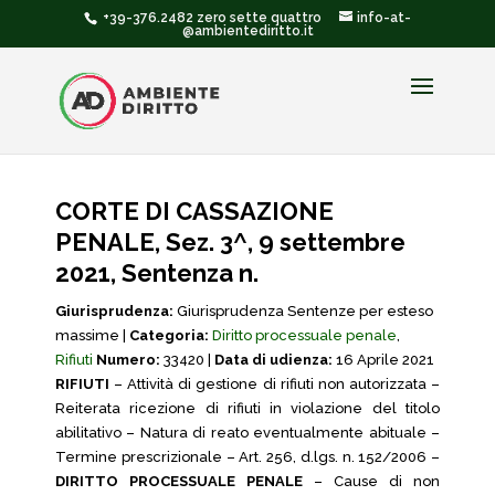
+39-376.2482 zero sette quattro
info-at-
@ambientediritto.it
CORTE DI CASSAZIONE
PENALE, Sez. 3^, 9 settembre
2021, Sentenza n.
Giurisprudenza:
Giurisprudenza Sentenze per esteso
massime |
Categoria:
Diritto processuale penale
,
Rifiuti
Numero:
33420 |
Data di udienza:
16 Aprile 2021
RIFIUTI
– Attività di gestione di rifiuti non autorizzata –
Reiterata ricezione di rifiuti in violazione del titolo
abilitativo – Natura di reato eventualmente abituale –
Termine prescrizionale – Art. 256, d.lgs. n. 152/2006 –
DIRITTO PROCESSUALE PENALE
– Cause di non