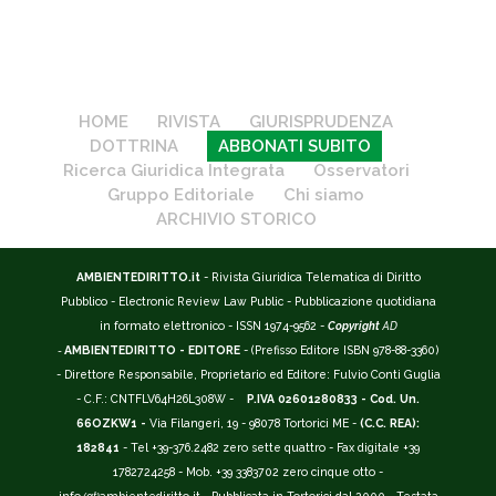
HOME
RIVISTA
GIURISPRUDENZA
DOTTRINA
ABBONATI SUBITO
Ricerca Giuridica Integrata
Osservatori
Gruppo Editoriale
Chi siamo
ARCHIVIO STORICO
AMBIENTEDIRITTO.it
- Rivista Giuridica Telematica di Diritto
Pubblico - Electronic Review Law Public - Pubblicazione quotidiana
in formato elettronico - ISSN 1974-9562 -
Copyright
AD
-
AMBIENTEDIRITTO - EDITORE
- (Prefisso Editore ISBN 978-88-3360)
- Direttore Responsabile, Proprietario ed Editore: Fulvio Conti Guglia
- C.F.: CNTFLV64H26L308W -
P.IVA 02601280833 - Cod. Un.
66OZKW1 -
Via Filangeri, 19 - 98078 Tortorici ME -
(C.C. REA):
182841
- Tel +39-376.2482 zero sette quattro - Fax digitale +39
1782724258 - Mob. +39 3383702 zero cinque otto -