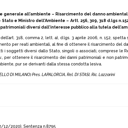
 generale all’ambiente – Risarcimento del danno ambientale 
– Stato e Ministro dell’Ambiente – Artt. 256, 309, 318 d.lgs
atrimoniali diversi dall’interesse pubblico alla tutela dell’amb
dell’art. 318, comma 2, lett. a), d.lgs. 3 aprile 2006, n. 152, spett
imento per reati ambientali, al fine di ottenere il risarcimento del
 i soggetti diversi dallo Stato, singoli o associati, comprese le Reg
iv., per ottenere il risarcimento dei danni patrimoniali e non patrimon
ambiente, pur se derivanti dalla stessa condotta lesiva.
LLO DI MILANO) Pres. LAPALORCIA, Rel. DI STASI, Ric. Lazzarini
2/12/2020), Sentenza n.8795