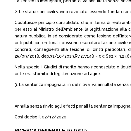
La sentenza impugnata, pertanto, va annullata senza rinvio a
2. Le statuizioni civili vanno revocate, essendo fondato anc
Costituisce principio consolidato che, in tema di reati ambien
per esso al Ministro dell’Ambiente, la legittimazione alla 
natura pubblica, in sé considerato come lesione dell’intere
enti pubblici territoriali, possono esercitare l’azione civile 
concreti, conseguenti alla lesione di diritti particolari,
25/09/2018, dep.31/10/2019,Rv.277148 – 03; Sez.3, n.2467
Nella specie, i Giudici di merito hanno riconosciuto e liqui
ente era sfornito di legittimazione ad agire.
3. La sentenza impugnata, in definitiva, va annullata senza r
Annulla senza rinvio agli effetti penali la sentenza impugnat
Così deciso il 02/12/2020
RICERCA GENERALE su tutta