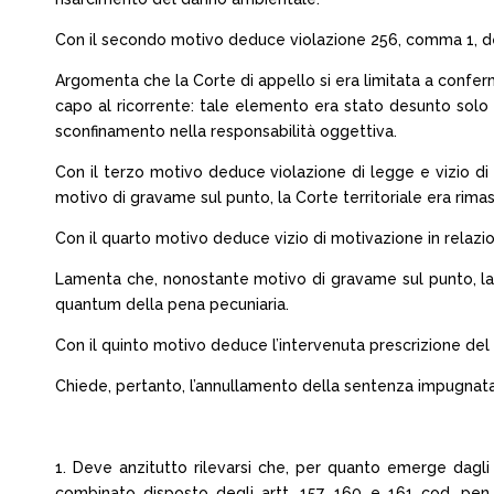
Con il secondo motivo deduce violazione 256, comma 1, de
Argomenta che la Corte di appello si era limitata a confer
capo al ricorrente: tale elemento era stato desunto solo 
sconfinamento nella responsabilità oggettiva.
Con il terzo motivo deduce violazione di legge e vizio d
motivo di gravame sul punto, la Corte territoriale era rima
Con il quarto motivo deduce vizio di motivazione in relazi
Lamenta che, nonostante motivo di gravame sul punto, la 
quantum della pena pecuniaria.
Con il quinto motivo deduce l’intervenuta prescrizione del 
Chiede, pertanto, l’annullamento della sentenza impugnata
1. Deve anzitutto rilevarsi che, per quanto emerge dagli
combinato disposto degli artt. 157, 160 e 161 cod. pen..