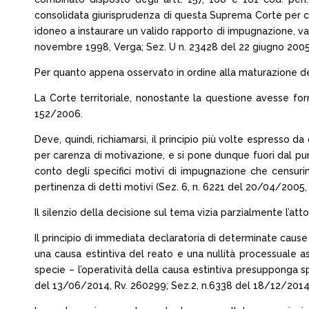
consolidata giurisprudenza di questa Suprema Corte per cui p
idoneo a instaurare un valido rapporto di impugnazione, val
novembre 1998, Verga; Sez. U n. 23428 del 22 giugno 2005, B
Per quanto appena osservato in ordine alla maturazione della
La Corte territoriale, nonostante la questione avesse for
152/2006.
Deve, quindi, richiamarsi, il principio più volte espresso 
per carenza di motivazione, e si pone dunque fuori dal pur
conto degli specifici motivi di impugnazione che censuri
pertinenza di detti motivi (Sez. 6, n. 6221 del 20/04/2005, A
Il silenzio della decisione sul tema vizia parzialmente l’atto
Il principio di immediata declaratoria di determinate cause
una causa estintiva del reato e una nullità processuale as
specie – l’operatività della causa estintiva presupponga s
del 13/06/2014, Rv. 260299; Sez.2, n.6338 del 18/12/2014,