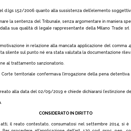
l d.lgs 152/2006 quanto alla sussistenza dell’elemento soggettiv
mare la sentenza del Tribunale, senza argomentare in maniera speci
dalla sua qualità di legale rappresentante della Milano Trade srl 
i motivazione in relazione alla mancata applicazione del comma 4
sta silente sul punto né era stata valutata la documentazione rilev
one al trattamento sanzionatorio.
Corte territoriale confermava l’irrogazione della pena detentiva
reato alla data del 02/09/2019 e chiede dichiararsi l’estinzione de
.
CONSIDERATO IN DIRITTO
 atti, il reato contestato, consumatosi nel settembre 2014, si è 
 Per procedere all’applicazione dell’art. 129 cod. proc. pen., 