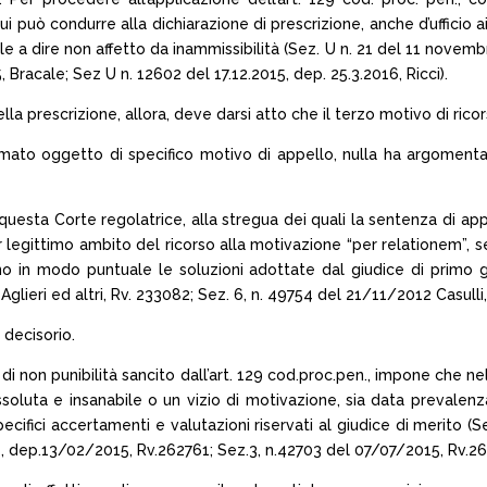
uò condurre alla dichiarazione di prescrizione, anche d’ufficio ai 
e a dire non affetto da inammissibilità (Sez. U n. 21 del 11 novemb
racale; Sez U n. 12602 del 17.12.2015, dep. 25.3.2016, Ricci).
 prescrizione, allora, deve darsi atto che il terzo motivo di ricor
mato oggetto di specifico motivo di appello, nulla ha argomentato 
da questa Corte regolatrice, alla stregua dei quali la sentenza di a
 legittimo ambito del ricorso alla motivazione “per relationem”, se
no in modo puntuale le soluzioni adottate dal giudice di primo 
glieri ed altri, Rv. 233082; Sez. 6, n. 49754 del 21/11/2012 Casulli,
 decisorio.
 di non punibilità sancito dall’art. 129 cod.proc.pen., impone che n
soluta e insanabile o un vizio di motivazione, sia data prevalenz
pecifici accertamenti e valutazioni riservati al giudice di merito 
 dep.13/02/2015, Rv.262761; Sez.3, n.42703 del 07/07/2015, Rv.26