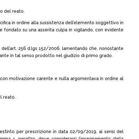
o del reato.
fica in ordine alla sussistenza dell’elemento soggettivo in
e fondato su una asserita culpa in vigilando, con evidente
 dell’art. 256 d.lgs 152/2006, lamentando che, nonostante
ante in tal senso prodotto nel giudizio di primo grado.
 con motivazione carente e nulla argomentava in ordine al
l reato.
estinto per prescrizione in data 02/09/2019, ai sensi del
comma 1, peraltro, deve considerarsi l’insegnamento della