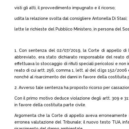
visti gli atti, il provvedimento impugnato e il ricorso;
udita la relazione svolta dal consigliere Antonella Di Stasi;
lette le richieste del Pubblico Ministero, in persona del S
1. Con sentenza del 02/07/2019, la Corte di appello di M
abbreviato, era stato dichiarato responsabile del reato di
effettuava lo stoccaggio di rifiuti speciali pericolosi e n
reato di cui artt. 256, comma 1, lett. a) del d.lgs 152/2006
nonché al risarcimento dei danni in favore della costituita p
2. Avverso tale sentenza ha proposto ricorso per cassazione
Con il primo motivo deduce violazione degli artt. 309 e 311
in favore della costituita parte civile.
Argomenta che la Corte di appello aveva erroneamente ric
erronea valutazione del Tribunale; il nuovo testo TUA, infat
risarcimento del danno ambientale.