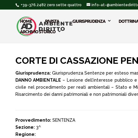
+39-376.2482 zero sette quattro
info-at-@ambientediritto
HOME
RIVISTA
GIURISPRUDENZA
DOTTRIN
ARCHIVIO STORICO
CORTE DI CASSAZIONE PENAL
Giurisprudenza:
Giurisprudenza Sentenze per esteso ma
DANNO AMBIENTALE
– Lesione dell’interesse pubblico e
civile nel procedimento per reati ambientali – Stato e Mi
Risarcimento dei danni patrimoniali e non patrimoniali divers
Provvedimento:
SENTENZA
Sezione:
3^
Regione: