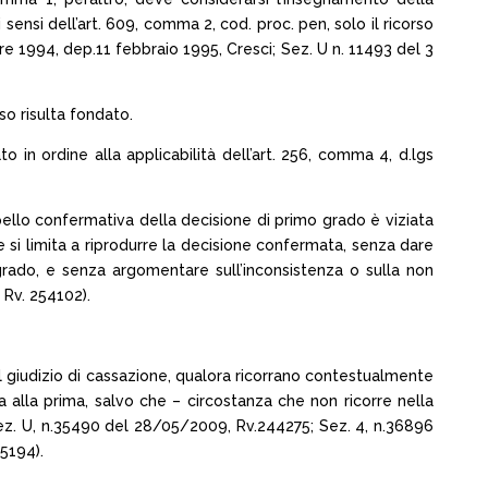
sensi dell’art. 609, comma 2, cod. proc. pen, solo il ricorso
re 1994, dep.11 febbraio 1995, Cresci; Sez. U n. 11493 del 3
so risulta fondato.
in ordine alla applicabilità dell’art. 256, comma 4, d.lgs
ppello confermativa della decisione di primo grado è viziata
 si limita a riprodurre la decisione confermata, senza dare
grado, e senza argomentare sull’inconsistenza o sulla non
 Rv. 254102).
el giudizio di cassazione, qualora ricorrano contestualmente
a alla prima, salvo che – circostanza che non ricorre nella
(Sez. U, n.35490 del 28/05/2009, Rv.244275; Sez. 4, n.36896
5194).