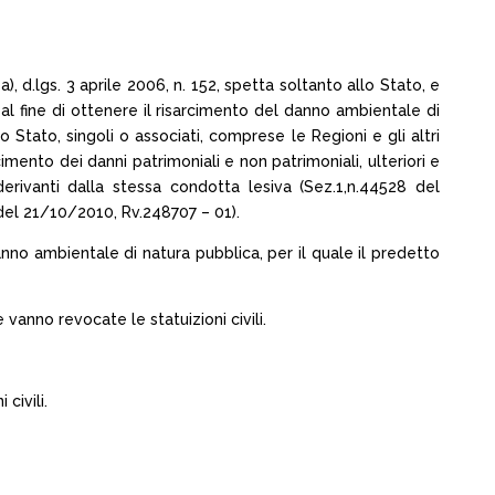
a), d.lgs. 3 aprile 2006, n. 152, spetta soltanto allo Stato, e
 al fine di ottenere il risarcimento del danno ambientale di
 Stato, singoli o associati, comprese le Regioni e gli altri
arcimento dei danni patrimoniali e non patrimoniali, ulteriori e
e derivanti dalla stessa condotta lesiva (Sez.1,n.44528 del
el 21/10/2010, Rv.248707 – 01).
danno ambientale di natura pubblica, per il quale il predetto
 vanno revocate le statuizioni civili.
civili.