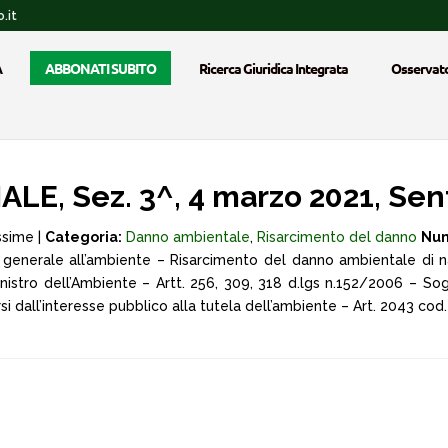
.it
A
ABBONATI SUBITO
Ricerca Giuridica Integrata
Osservato
E, Sez. 3^, 4 marzo 2021, Sen
ssime |
Categoria:
Danno ambientale
,
Risarcimento del danno
Num
 generale all’ambiente – Risarcimento del danno ambientale di na
nistro dell’Ambiente – Artt. 256, 309, 318 d.lgs n.152/2006 – Sog
i dall’interesse pubblico alla tutela dell’ambiente – Art. 2043 cod. 