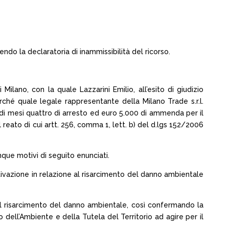
do la declaratoria di inammissibilità del ricorso.
ano, con la quale Lazzarini Emilio, all’esito di giudizio
erché quale legale rappresentante della Milano Trade s.r.l.
a di mesi quattro di arresto ed euro 5.000 di ammenda per il
 reato di cui artt. 256, comma 1, lett. b) del d.lgs 152/2006
nque motivi di seguito enunciati.
otivazione in relazione al risarcimento del danno ambientale
al risarcimento del danno ambientale, così confermando la
o dell’Ambiente e della Tutela del Territorio ad agire per il