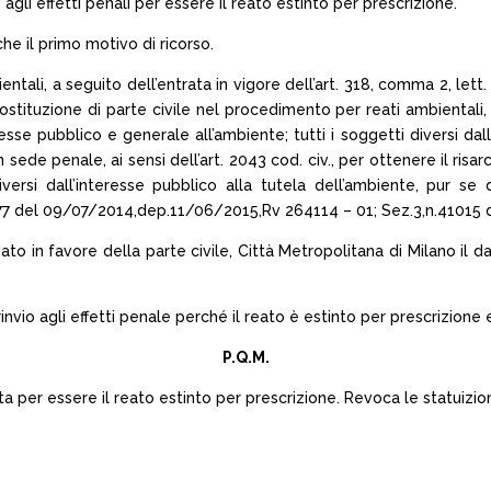
gli effetti penali per essere il reato estinto per prescrizione.
he il primo motivo di ricorso.
tali, a seguito dell’entrata in vigore dell’art. 318, comma 2, lett. 
costituzione di parte civile nel procedimento per reati ambientali,
sse pubblico e generale all’ambiente; tutti i soggetti diversi dallo
in sede penale, ai sensi dell’art. 2043 cod. civ., per ottenere il ris
 diversi dall’interesse pubblico alla tutela dell’ambiente, pur s
7 del 09/07/2014,dep.11/06/2015,Rv 264114 – 01; Sez.3,n.41015 d
dato in favore della parte civile, Città Metropolitana di Milano il 
invio agli effetti penale perché il reato è estinto per prescrizione e
P.Q.M.
a per essere il reato estinto per prescrizione. Revoca le statuizioni 