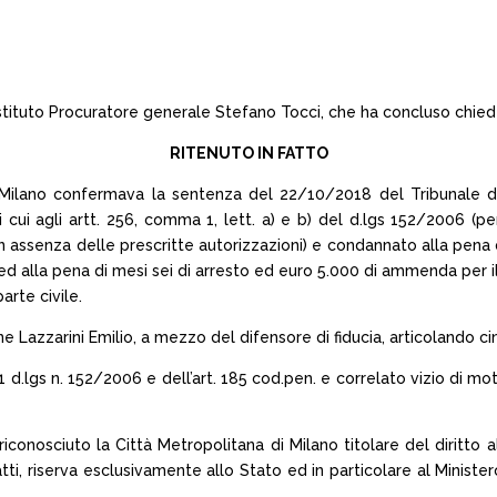
ostituto Procuratore generale Stefano Tocci, che ha concluso chieden
RITENUTO IN FATTO
ilano confermava la sentenza del 22/10/2018 del Tribunale di Mil
 cui agli artt. 256, comma 1, lett. a) e b) del d.lgs 152/2006 (p
on in assenza delle prescritte autorizzazioni) e condannato alla pen
 ed alla pena di mesi sei di arresto ed euro 5.000 di ammenda per il
arte civile.
 Lazzarini Emilio, a mezzo del difensore di fiducia, articolando ci
 d.lgs n. 152/2006 e dell’art. 185 cod.pen. e correlato vizio di m
onosciuto la Città Metropolitana di Milano titolare del diritto 
ti, riserva esclusivamente allo Stato ed in particolare al Minister