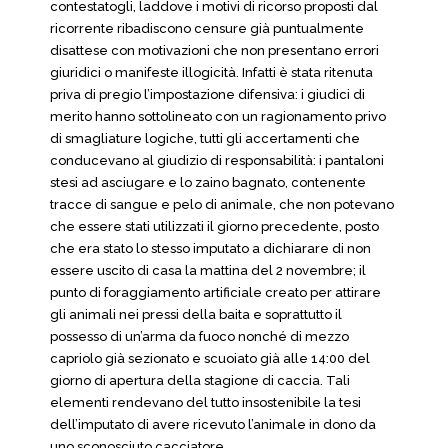
contestatogli, laddove i motivi di ricorso proposti dal
ricorrente ribadiscono censure già puntualmente
disattese con motivazioni che non presentano errori
giuridici o manifeste illogicità. Infatti è stata ritenuta
priva di pregio l’impostazione difensiva: i giudici di
merito hanno sottolineato con un ragionamento privo
di smagliature logiche, tutti gli accertamenti che
conducevano al giudizio di responsabilità: i pantaloni
stesi ad asciugare e lo zaino bagnato, contenente
tracce di sangue e pelo di animale, che non potevano
che essere stati utilizzati il giorno precedente, posto
che era stato lo stesso imputato a dichiarare di non
essere uscito di casa la mattina del 2 novembre; il
punto di foraggiamento artificiale creato per attirare
gli animali nei pressi della baita e soprattutto il
possesso di un’arma da fuoco nonché di mezzo
capriolo già sezionato e scuoiato già alle 14:00 del
giorno di apertura della stagione di caccia. Tali
elementi rendevano del tutto insostenibile la tesi
dell’imputato di avere ricevuto l’animale in dono da
uno sconosciuto cacciatore.