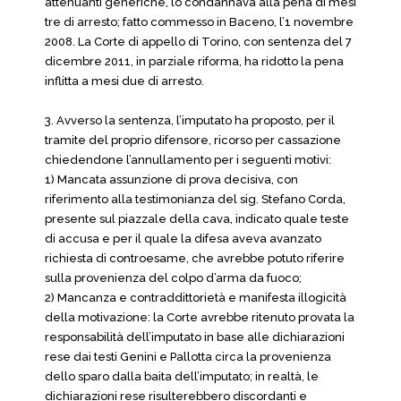
attenuanti generiche, lo condannava alla pena di mesi
tre di arresto; fatto commesso in Baceno, l’1 novembre
2008. La Corte di appello di Torino, con sentenza del 7
dicembre 2011, in parziale riforma, ha ridotto la pena
inflitta a mesi due di arresto.
3. Avverso la sentenza, l’imputato ha proposto, per il
tramite del proprio difensore, ricorso per cassazione
chiedendone l’annullamento per i seguenti motivi:
1) Mancata assunzione di prova decisiva, con
riferimento alla testimonianza del sig. Stefano Corda,
presente sul piazzale della cava, indicato quale teste
di accusa e per il quale la difesa aveva avanzato
richiesta di controesame, che avrebbe potuto riferire
sulla provenienza del colpo d’arma da fuoco;
2) Mancanza e contraddittorietà e manifesta illogicità
della motivazione: la Corte avrebbe ritenuto provata la
responsabilità dell’imputato in base alle dichiarazioni
rese dai testi Genini e Pallotta circa la provenienza
dello sparo dalla baita dell’imputato; in realtà, le
dichiarazioni rese risulterebbero discordanti e