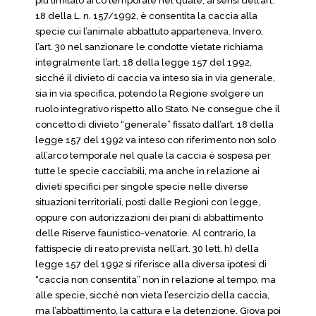
più limitato arco temporale nel quale, ai sensi dell’art.
18 della L. n. 157/1992, è consentita la caccia alla
specie cui l’animale abbattuto apparteneva. Invero,
l’art. 30 nel sanzionare le condotte vietate richiama
integralmente l’art. 18 della legge 157 del 1992,
sicché il divieto di caccia va inteso sia in via generale,
sia in via specifica, potendo la Regione svolgere un
ruolo integrativo rispetto allo Stato. Ne consegue che il
concetto di divieto “generale” fissato dall’art. 18 della
legge 157 del 1992 va inteso con riferimento non solo
all’arco temporale nel quale la caccia è sospesa per
tutte le specie cacciabili, ma anche in relazione ai
divieti specifici per singole specie nelle diverse
situazioni territoriali, posti dalle Regioni con legge,
oppure con autorizzazioni dei piani di abbattimento
delle Riserve faunistico-venatorie. Al contrario, la
fattispecie di reato prevista nell’art. 30 lett. h) della
legge 157 del 1992 si riferisce alla diversa ipotesi di
“caccia non consentita” non in relazione al tempo, ma
alle specie, sicché non vieta l’esercizio della caccia,
ma l’abbattimento, la cattura e la detenzione. Giova poi