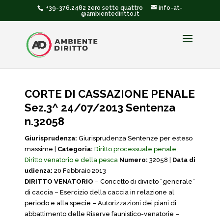
+39-376.2482 zero sette quattro
info-at-
@ambientediritto.it
CORTE DI CASSAZIONE PENALE
Sez.3^ 24/07/2013 Sentenza
n.32058
Giurisprudenza:
Giurisprudenza Sentenze per esteso
massime |
Categoria:
Diritto processuale penale
,
Diritto venatorio e della pesca
Numero:
32058 |
Data di
udienza:
20 Febbraio 2013
DIRITTO VENATORIO
– Concetto di divieto “generale”
di caccia – Esercizio della caccia in relazione al
periodo e alla specie – Autorizzazioni dei piani di
abbattimento delle Riserve faunistico-venatorie –