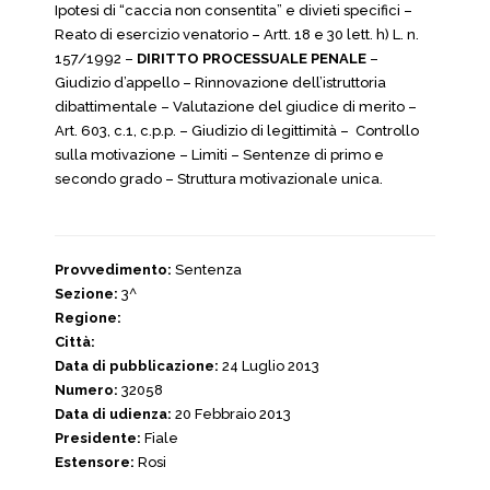
Ipotesi di “caccia non consentita” e divieti specifici –
Reato di esercizio venatorio – Artt. 18 e 30 lett. h) L. n.
157/1992 –
DIRITTO PROCESSUALE PENALE
–
Giudizio d’appello – Rinnovazione dell’istruttoria
dibattimentale – Valutazione del giudice di merito –
Art. 603, c.1, c.p.p. – Giudizio di legittimità – Controllo
sulla motivazione – Limiti – Sentenze di primo e
secondo grado – Struttura motivazionale unica.
Provvedimento:
Sentenza
Sezione:
3^
Regione:
Città:
Data di pubblicazione:
24 Luglio 2013
Numero:
32058
Data di udienza:
20 Febbraio 2013
Presidente:
Fiale
Estensore:
Rosi