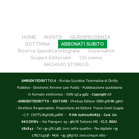
HOME
RIVISTA
GIURISPRUDENZA
DOTTRINA
ABBONATI SUBITO
Ricerca Giuridica Integrata
Osservatori
Gruppo Editoriale
Chi siamo
ARCHIVIO STORICO
AMBIENTEDIRITTO.it
- Rivista Giuridica Telematica di Diritto
Pubblico - Electronic Review Law Public - Pubblicazione quotidiana
in formato elettronico - ISSN 1974-9562 -
Copyright
AD
-
AMBIENTEDIRITTO - EDITORE
- (Prefisso Editore ISBN 978-88-3360)
- Direttore Responsabile, Proprietario ed Editore: Fulvio Conti Guglia
- C.F.: CNTFLV64H26L308W -
P.IVA 02601280833 - Cod. Un.
66OZKW1 -
Via Filangeri, 19 - 98078 Tortorici ME -
(C.C. REA):
182841
- Tel +39-376.2482 zero sette quattro - Fax digitale +39
1782724258 - Mob. +39 3383702 zero cinque otto -