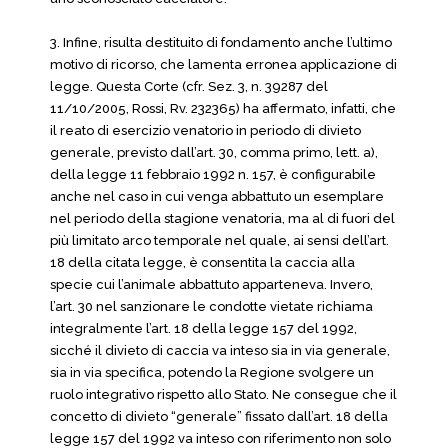
3. Infine, risulta destituito di fondamento anche l’ultimo
motivo di ricorso, che lamenta erronea applicazione di
legge. Questa Corte (cfr. Sez. 3, n. 39287 del
11/10/2005, Rossi, Rv. 232365) ha affermato, infatti, che
il reato di esercizio venatorio in periodo di divieto
generale, previsto dall’art. 30, comma primo, lett. a),
della legge 11 febbraio 1992 n. 157, è configurabile
anche nel caso in cui venga abbattuto un esemplare
nel periodo della stagione venatoria, ma al di fuori del
più limitato arco temporale nel quale, ai sensi dell’art.
18 della citata legge, è consentita la caccia alla
specie cui l’animale abbattuto apparteneva. Invero,
l’art. 30 nel sanzionare le condotte vietate richiama
integralmente l’art. 18 della legge 157 del 1992,
sicché il divieto di caccia va inteso sia in via generale,
sia in via specifica, potendo la Regione svolgere un
ruolo integrativo rispetto allo Stato. Ne consegue che il
concetto di divieto “generale” fissato dall’art. 18 della
legge 157 del 1992 va inteso con riferimento non solo