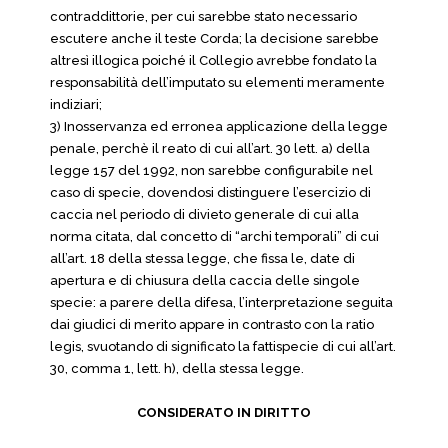
contraddittorie, per cui sarebbe stato necessario
escutere anche il teste Corda; la decisione sarebbe
altresì illogica poiché il Collegio avrebbe fondato la
responsabilità dell’imputato su elementi meramente
indiziari;
3) Inosservanza ed erronea applicazione della legge
penale, perchè il reato di cui all’art. 30 lett. a) della
legge 157 del 1992, non sarebbe configurabile nel
caso di specie, dovendosi distinguere l’esercizio di
caccia nel periodo di divieto generale di cui alla
norma citata, dal concetto di “archi temporali” di cui
all’art. 18 della stessa legge, che fissa le, date di
apertura e di chiusura della caccia delle singole
specie: a parere della difesa, l’interpretazione seguita
dai giudici di merito appare in contrasto con la ratio
legis, svuotando di significato la fattispecie di cui all’art.
30, comma 1, lett. h), della stessa legge.
CONSIDERATO IN DIRITTO