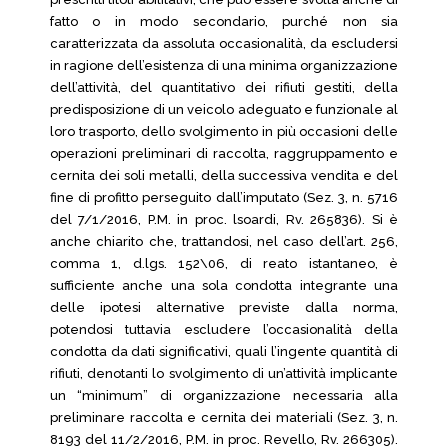
fatto o in modo secondario, purché non sia
caratterizzata da assoluta occasionalità, da escludersi
in ragione dell’esistenza di una minima organizzazione
dell’attività, del quantitativo dei rifiuti gestiti, della
predisposizione di un veicolo adeguato e funzionale al
loro trasporto, dello svolgimento in più occasioni delle
operazioni preliminari di raccolta, raggruppamento e
cernita dei soli metalli, della successiva vendita e del
fine di profitto perseguito dall’imputato (Sez. 3, n. 5716
del 7/1/2016, P.M. in proc. lsoardi, Rv. 265836). Si è
anche chiarito che, trattandosi, nel caso dell’art. 256,
comma 1, d.lgs. 152\06, di reato istantaneo, è
sufficiente anche una sola condotta integrante una
delle ipotesi alternative previste dalla norma,
potendosi tuttavia escludere l’occasionalità della
condotta da dati significativi, quali l’ingente quantità di
rifiuti, denotanti lo svolgimento di un’attività implicante
un “minimum” di organizzazione necessaria alla
preliminare raccolta e cernita dei materiali (Sez. 3, n.
8193 del 11/2/2016, P.M. in proc. Revello, Rv. 266305).