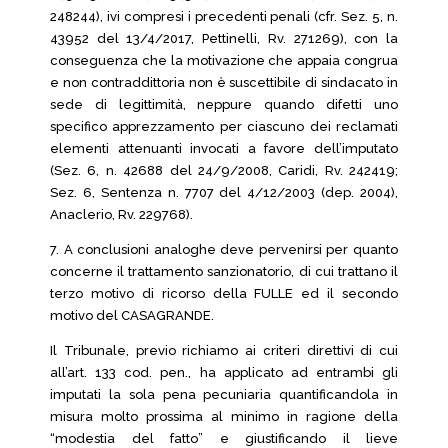
248244), ivi compresi i precedenti penali (cfr. Sez. 5, n.
43952 del 13/4/2017, Pettinelli, Rv. 271269), con la
conseguenza che la motivazione che appaia congrua
e non contraddittoria non è suscettibile di sindacato in
sede di legittimità, neppure quando difetti uno
specifico apprezzamento per ciascuno dei reclamati
elementi attenuanti invocati a favore dell’imputato
(Sez. 6, n. 42688 del 24/9/2008, Caridi, Rv. 242419;
Sez. 6, Sentenza n. 7707 del 4/12/2003 (dep. 2004),
Anaclerio, Rv. 229768).
7. A conclusioni analoghe deve pervenirsi per quanto
concerne il trattamento sanzionatorio, di cui trattano il
terzo motivo di ricorso della FULLE ed il secondo
motivo del CASAGRANDE.
Il Tribunale, previo richiamo ai criteri direttivi di cui
all’art. 133 cod. pen., ha applicato ad entrambi gli
imputati la sola pena pecuniaria quantificandola in
misura molto prossima al minimo in ragione della
“modestia del fatto” e giustificando il lieve