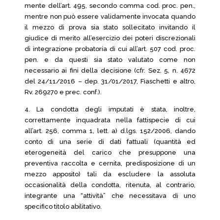
mente dell’art. 495, secondo comma cod. proc. pen.,
mentre non può essere validamente invocata quando
il mezzo di prova sia stato sollecitato invitando il
giudice di merito all’esercizio dei poteri discrezionali
di integrazione probatoria di cui all’art. 507 cod. proc.
pen. e da questi sia stato valutato come non
necessario ai fini della decisione (cfr. Sez. 5, n. 4672
del 24/11/2016 – dep. 31/01/2017, Fiaschetti e altro,
Rv. 269270 e prec. conf.).
4. La condotta degli imputati è stata, inoltre,
correttamente inquadrata nella fattispecie di cui
all’art. 256, comma 1, lett. a) d.lgs. 152/2006, dando
conto di una serie di dati fattuali (quantità ed
eterogeneità del carico che presuppone una
preventiva raccolta e cernita, predisposizione di un
mezzo apposito) tali da escludere la assoluta
occasionalità della condotta, ritenuta, al contrario,
integrante una “attività” che necessitava di uno
specifico titolo abilitativo.