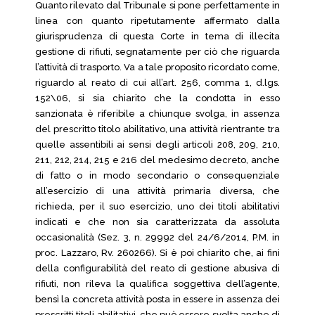
Quanto rilevato dal Tribunale si pone perfettamente in
linea con quanto ripetutamente affermato dalla
giurisprudenza di questa Corte in tema di illecita
gestione di rifiuti, segnatamente per ciò che riguarda
l’attività di trasporto. Va a tale proposito ricordato come,
riguardo al reato di cui all’art. 256, comma 1, d.lgs.
152\06, si sia chiarito che la condotta in esso
sanzionata è riferibile a chiunque svolga, in assenza
del prescritto titolo abilitativo, una attività rientrante tra
quelle assentibili ai sensi degli articoli 208, 209, 210,
211, 212, 214, 215 e 216 del medesimo decreto, anche
di fatto o in modo secondario o consequenziale
all’esercizio di una attività primaria diversa, che
richieda, per il suo esercizio, uno dei titoli abilitativi
indicati e che non sia caratterizzata da assoluta
occasionalità (Sez. 3, n. 29992 del 24/6/2014, P.M. in
proc. Lazzaro, Rv. 260266). Si è poi chiarito che, ai fini
della configurabilità del reato di gestione abusiva di
rifiuti, non rileva la qualifica soggettiva dell’agente,
bensì la concreta attività posta in essere in assenza dei
prescritti titoli abilitativi, che può essere svolta anche di