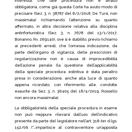
interessa, che tale procedura non è affatto
obbligatoria, come già questa Corte ha avuto modo di
precisare (Sez. 3, n. 38787 del 8/2/2018, De Tursi, non
massimata) richiamando l’attenzione su quanto
affermato, in altra decisione relativa alla disciplina
antinfortunistica (Sez. 3, n. 7678 del 13/1/2017,
Bonanno, Rv. 269140), ove si è stabilito, previo richiamo
ai precedenti arresti, che l’omessa indicazione, da
parte dell’organo di vigilanza, delle prescrizioni di
regolarizzazione non è causa di improcedibilità
dell’azione penale (la questione dell’applicabilità
della speciale procedura estintiva è stata peraltro
presa in considerazione, anche alla luce di quanto
appena ricordato, con riferimento alle. condotte
esaurite da Sez. 3, n. 36405 del 18/4/2019, Rossello
non ancora massimata).
La obbligatorietà della speciale procedura in esame
non può neppure rilevarsi dall’uso dell’indicativo
presente da parte del legislatore nell’art. 318-ter d.lgs.
152/06 (“…impartisce al contravventore un’apposita