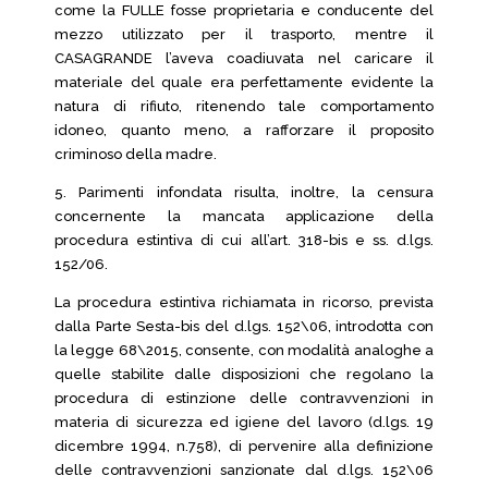
come la FULLE fosse proprietaria e conducente del
mezzo utilizzato per il trasporto, mentre il
CASAGRANDE l’aveva coadiuvata nel caricare il
materiale del quale era perfettamente evidente la
natura di rifiuto, ritenendo tale comportamento
idoneo, quanto meno, a rafforzare il proposito
criminoso della madre.
5. Parimenti infondata risulta, inoltre, la censura
concernente la mancata applicazione della
procedura estintiva di cui all’art. 318-bis e ss. d.lgs.
152/06.
La procedura estintiva richiamata in ricorso, prevista
dalla Parte Sesta-bis del d.lgs. 152\06, introdotta con
la legge 68\2015, consente, con modalità analoghe a
quelle stabilite dalle disposizioni che regolano la
procedura di estinzione delle contravvenzioni in
materia di sicurezza ed igiene del lavoro (d.lgs. 19
dicembre 1994, n.758), di pervenire alla definizione
delle contravvenzioni sanzionate dal d.lgs. 152\06