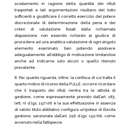
scostamento in ragione della quantità dei rifiuti
trasportati e tali argomentazioni risultano del tutto
sufficienti a giustificare il corretto esercizio del potere
discrezionale di determinazione della pena e dei
criteri di valutazione fissati dalla richiamata
disposizione, non essendo richiesto al giudice di
procedere ad una analitica valutazione di ogni singolo
elemento esaminato, ben potendo assolvere
adeguatamente all’obbligo di motivazione limitandosi
anche ad indicarne solo alcuni o quello ritenuto
prevalente.
8. Per quanto riguarda, infine, la confisca di cui tratta il
quarto motivo di ricorso della FULLE, occorre ricordare
che il trasporto dei rifiuti rientra tra le attività di
gestione, come espressamente previsto dall’art. 183,
lett. n) d.lgs. 152\06 e la sua effettuazione in assenza
di valido titolo abilitativo configura un’ipotesi di illecita
gestione, sanzionata dall’art. 256 d.lgs. 152/06, come
avvenuto nella fattispecie.