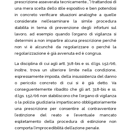
prescrizione asseverata tecnicamente…”) trattandosi di
una mera scelta dello stile espositivo e ben potendosi
in concreto verificare situazioni analoghe a quelle
considerate nell’esaminare la simile procedura
stabilita in tema di prevenzione degli infortuni sul
lavoro, ad esempio quando l’organo di vigilanza si
determini a non impartire alcuna prescrizione perché
non vi è alcunché da regolarizzare o perché la
regolarizzazione è già avvenuta ed è congrua.
La disciplina di cui agli artt. 318-bis e ss. d.lgs. 152/06,
inoltre, trova un ulteriore limite nella condizione,
espressamente imposta, della insussistenza del danno
o pericolo concreto di cui si è già detto. Va
conseguentemente ribadito che gli art. 318-bis e ss.
d.lgs. 152/06 non stabiliscono che l’organo di vigilanza
o la polizia giudiziaria impartiscano obbligatoriamente
una prescrizione per consentire al contravventore
l’estinzione del reato e l’eventuale mancato
espletamento della procedura di estinzione non
comporta l’improcedibilità dell’azione penale.