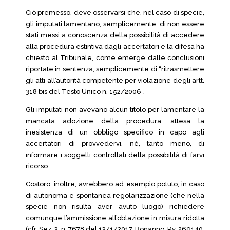
Ciò premesso, deve osservarsi che, nel caso di specie,
gli imputati lamentano, semplicemente, di non essere
stati messi a conoscenza della possibilità di accedere
alla procedura estintiva dagli accertatori e la difesa ha
chiesto al Tribunale, come emerge dalle conclusioni
riportate in sentenza, semplicemente di “ritrasmettere
gli atti all’autorità competente per violazione degli artt.
318 bis del Testo Unico n. 152/2006”.
Gli imputati non avevano alcun titolo per lamentare la
mancata adozione della procedura, attesa la
inesistenza di un obbligo specifico in capo agli
accertatori di provvedervi, né, tanto meno, di
informare i soggetti controllati della possibilità di farvi
ricorso.
Costoro, inoltre, avrebbero ad esempio potuto, in caso
di autonoma e spontanea regolarizzazione (che nella
specie non risulta aver avuto luogo) richiedere
comunque l’ammissione all’oblazione in misura ridotta
(cfr. Sez. 3, n. 7678 del 13/1/2017, Bonanno, Rv. 269140,