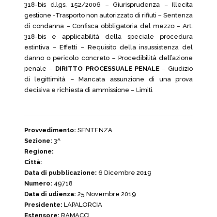
318-bis d.lgs. 152/2006 – Giurisprudenza – Illecita
gestione -Trasporto non autorizzato di rifiuti – Sentenza
di condanna – Confisca obbligatoria del mezzo – Art.
318-bis e applicabilità della speciale procedura
estintiva – Effetti – Requisito della insussistenza del
danno o pericolo concreto – Procedibilità dell’azione
penale –
DIRITTO PROCESSUALE PENALE
– Giudizio
di legittimità – Mancata assunzione di una prova
decisiva e richiesta di ammissione – Limiti.
Provvedimento:
SENTENZA
Sezione:
3^
Regione:
Città:
Data di pubblicazione:
6 Dicembre 2019
Numero:
49718
Data di udienza:
25 Novembre 2019
Presidente:
LAPALORCIA
Estensore:
RAMACCI