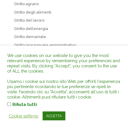
Diritto agrario
Diritto degli alimenti
Diritto del lavoro
Diritto dell’energia
Diritto demaniale
Diritto processuale amministrativo
Diritto processuale civile
We use cookies on our website to give you the most
relevant experience by remembering your preferences and
Diritto processuale europeo
repeat visits. By clicking “Accept”, you consent to the use
Diritto processuale penale
of ALL the cookies.
Diritto sanitario
Usiamo i cookie sul nostro sito Web per offrirti l'esperienza
Diritto urbanistico – edilizia
più pertinente ricordando le tue preferenze se ripeti le
visite. Facendo clic su "Accetta", acconsenti all'uso di tutti i
Diritto venatorio e della pesca
cookie. Altrimenti puoi rifiutare tutti i cookie.
Espropriazione
.
Rifiuta tutti
Fauna e Flora
Cookie settings
ACCETTA
Incendi boschivi
Inquinamento acustico