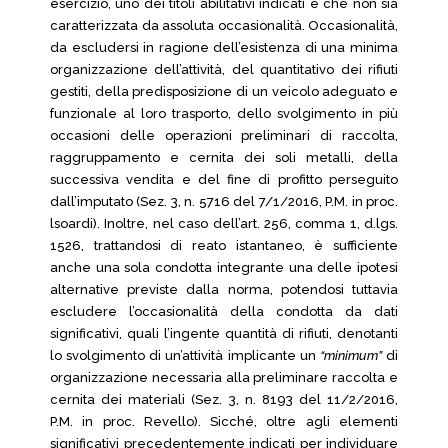
esercizio, uno dei titoli abilitativi indicati e che non sia
caratterizzata da assoluta occasionalità. Occasionalità,
da escludersi in ragione dell’esistenza di una minima
organizzazione dell’attività, del quantitativo dei rifiuti
gestiti, della predisposizione di un veicolo adeguato e
funzionale al loro trasporto, dello svolgimento in più
occasioni delle operazioni preliminari di raccolta,
raggruppamento e cernita dei soli metalli, della
successiva vendita e del fine di profitto perseguito
dall’imputato (Sez. 3, n. 5716 del 7/1/2016, P.M. in proc.
lsoardi). Inoltre, nel caso dell’art. 256, comma 1, d.lgs.
1526, trattandosi di reato istantaneo, è sufficiente
anche una sola condotta integrante una delle ipotesi
alternative previste dalla norma, potendosi tuttavia
escludere l’occasionalità della condotta da dati
significativi, quali l’ingente quantità di rifiuti, denotanti
lo svolgimento di un’attività implicante un
“minimum”
di
organizzazione necessaria alla preliminare raccolta e
cernita dei materiali (Sez. 3, n. 8193 del 11/2/2016,
P.M. in proc. Revello). Sicché, oltre agli elementi
significativi precedentemente indicati per individuare