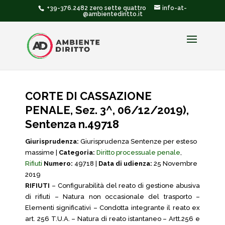
+39-376.2482 zero sette quattro
info-at-
@ambientediritto.it
CORTE DI CASSAZIONE
PENALE, Sez. 3^, 06/12/2019),
Sentenza n.49718
Giurisprudenza:
Giurisprudenza Sentenze per esteso
massime |
Categoria:
Diritto processuale penale
,
Rifiuti
Numero:
49718 |
Data di udienza:
25 Novembre
2019
RIFIUTI
– Configurabilità del reato di gestione abusiva
di rifiuti – Natura non occasionale del trasporto –
Elementi significativi – Condotta integrante il reato ex
art. 256 T.U.A. – Natura di reato istantaneo – Artt.256 e