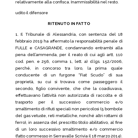
relativamente alla confisca. Inammissibilità nel resto.
udito il difensore
RITENUTO IN FATTO
1. Il Tribunale di Alessandria, con sentenza del 18
febbraio 2019 ha affermato la responsabilità penale di
FULLE e CASAGRANDE, condannando entrambi alla
pena dell’ammenda, per il reato di cui agli artt. 110
cod. pen. e 256, comma 1, lett. a) d.lgs. 152/2006,
perché, in concorso tra loro, la prima quale
conducente di un furgone “Fiat Scudo” di sua
proprietà, su cui si trovava come passeggero il
secondo, figlio convivente, che che la coadiuvava,
effettuavano l’attività non autorizzata di raccolta e di
trasporto per il successivo commercio e/o
smaltimento di rifiuti speciali non pericolosi (5 bombole
del gas vetuste, reti metalliche, nonché altri rottami di
ferro), in assenza del prescritto titolo abilitativo, al fine
di un loro successivo smaltimento e/o commercio
(fatto commesso in Serravalle Scrivia il 18 marzo 2014).