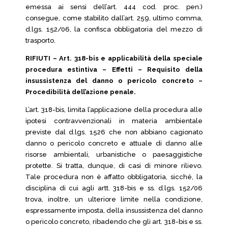
emessa ai sensi dell’art. 444 cod. proc. pen.)
consegue, come stabilito dall’art. 259, ultimo comma,
d.lgs. 152/06, la confisca obbligatoria del mezzo di
trasporto.
RIFIUTI – Art. 318-bis e applicabilità della speciale
procedura estintiva – Effetti – Requisito della
insussistenza del danno o pericolo concreto –
Procedibilità dell’azione penale.
L’art. 318-bis, limita l’applicazione della procedura alle
ipotesi contravvenzionali in materia ambientale
previste dal d.lgs. 1526 che non abbiano cagionato
danno o pericolo concreto e attuale di danno alle
risorse ambientali, urbanistiche o paesaggistiche
protette. Si tratta, dunque, di casi di minore rilievo.
Tale procedura non è affatto obbligatoria, sicché, la
disciplina di cui agli artt. 318-bis e ss. d.lgs. 152/06
trova, inoltre, un ulteriore limite nella condizione,
espressamente imposta, della insussistenza del danno
o pericolo concreto, ribadendo che gli art. 318-bis e ss.